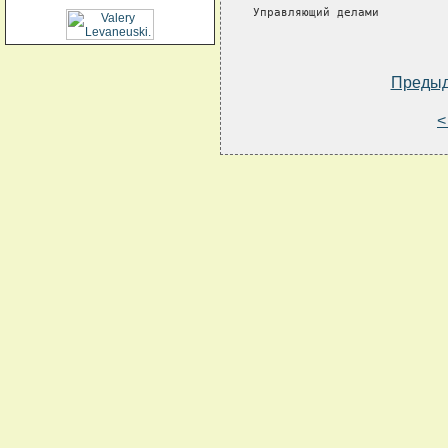
Управляющий делами          
Преды
<