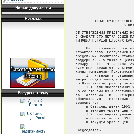
Контакты
Новые документы
Реклама
       РЕШЕНИЕ ПУХОВИЧСКОГО 
                       5 апр
ОБ УТВЕРЖДЕНИИ ПРЕДЕЛЬНЫХ НО
1 КВАДРАТНОГО МЕТРА ОБЩЕЙ ПЛ
ТИПОВЫХ ПОТРЕБИТЕЛЬСКИХ КАЧЕ
     На   основании   постан
строительства  Республики Бе
предельных нормативах стоимо
поддержкой», а также в целях
Беларусь  от  14  апреля  20
льготных  кредитов на строит
жилых помещений» Пуховичский
     1.  Утвердить предельны
метра  общей площади жилых п
по Пуховичскому району на ап
     1.1. для многоэтажных ж
но со стенами из аналогичных
Ресурсы в тему
по   освоению   и  инженерно
оборудованию   территории,  
озеленение:

     в базисных ценах 1991 г
     в текущем уровне цен - 
     1.2. для индивидуальных
     в базисных ценах 1991 г
     в текущем уровне цен - 
Председатель                