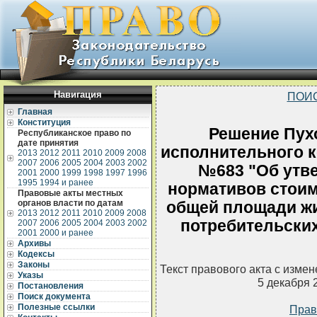
Навигация
ПОИ
Главная
Конституция
Решение Пух
Республиканское право по
дате принятия
исполнительного ко
2013
2012
2011
2010
2009
2008
2007
2006
2005
2004
2003
2002
№683 "Об утв
2001
2000
1999
1998
1997
1996
1995
1994 и ранее
нормативов стоим
Правовые акты местных
органов власти по датам
общей площади ж
2013
2012
2011
2010
2009
2008
потребительских
2007
2006
2005
2004
2003
2002
2001
2000 и ранее
Архивы
Кодексы
Законы
Текст правового акта с изме
Указы
5 декабря 
Постановления
Поиск документа
Полезные ссылки
Прав