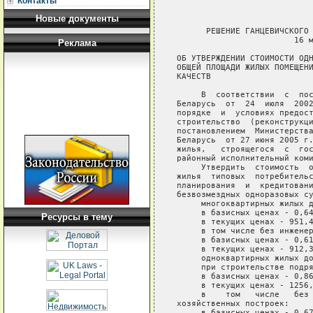
Контакты
Новые документы
      РЕШЕНИЕ ГАНЦЕВИЧСКОГО 
                        16 м
Реклама
ОБ УТВЕРЖДЕНИИ СТОИМОСТИ ОДН
ОБЩЕЙ ПЛОЩАДИ ЖИЛЫХ ПОМЕЩЕНИ
КАЧЕСТВ

     В  соответствии  с  пос
Беларусь  от  24  июля  2002
порядке  и  условиях предост
строительство  (реконструкци
постановлением  Министерства
Беларусь  от 27 июня 2005 г.
жилья,   строящегося  с  гос
районный исполнительный коми
     Утвердить  стоимость  о
жилья  типовых  потребительс
планирования  и  кредитовани
безвозмездных одноразовых су
     многоквартирных жилых д
     в базисных ценах - 0,64
Ресурсы в тему
     в текущих ценах - 951,4
     в том числе без инженер
     в базисных ценах - 0,61
     в текущих ценах - 912,3
     одноквартирных жилых до
     при строительстве подря
     в базисных ценах - 0,86
     в текущих ценах - 1256,
     в    том   числе   без 
хозяйственных построек:

     в базисных ценах - 0,67