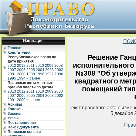
Навигация
ПОИ
Главная
Конституция
Решение Ганц
Республиканское право по
дате принятия
исполнительного к
2013
2012
2011
2010
2009
2008
2007
2006
2005
2004
2003
2002
№308 "Об утверж
2001
2000
1999
1998
1997
1996
1995
1994 и ранее
квадратного мет
Правовые акты местных
органов власти по датам
помещений тип
2013
2012
2011
2010
2009
2008
2007
2006
2005
2004
2003
2002
2001
2000 и ранее
Архивы
Текст правового акта с изме
Кодексы
5 декабря 
Законы
Указы
Постановления
Прав
Поиск документа
Полезные ссылки