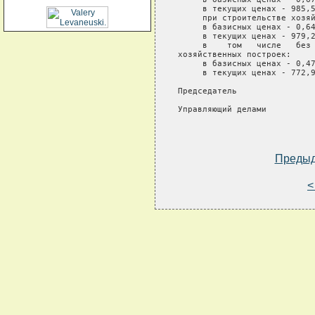
     в текущих ценах - 985,5
     при строительстве хозяй
     в базисных ценах - 0,64
     в текущих ценах - 979,2
     в    том   числе   без 
хозяйственных построек:

     в базисных ценах - 0,47
     в текущих ценах - 772,9
Председатель                
Управляющий делами          
Преды
<