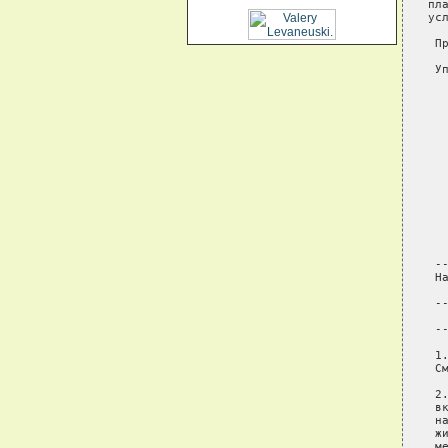
пл
усл
 П
 У
  
  
  
  
  
  
  
  
  
 -
 Н
  
 -
  
 -
 1
 См
 2
 в
 н
 ж
 ме