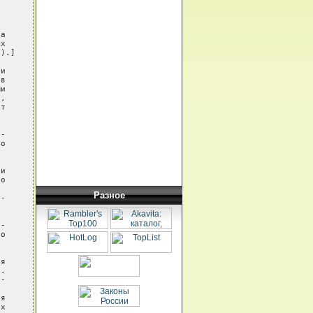
а

х

).]

и

в

и

,

т

-

о

и

о

Разное
-

-

о

я

.

-

я

х
