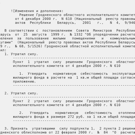


      ![Изменения и дополнения:

          Решение Гродненского областного исполнительного комитет
        от 4 декабря 2000 г.  N 610 (Национальный  реестр правовы
        актов  Республики   Беларусь,   2001   г.,   N  4,  9/946
   В соответствии с  постановлением  Совета  Министров  Республик
ларусь  от  25  августа  1999 г.  № 1332 "Об упорядочении расчето
селения  за  пользование  жилыми   помещениями   и   коммунальным
лугами"  (Национальный  реестр правовых актов Республики Беларусь
99 г.,  № 68, 5/1526) Гродненский областной исполнительный комите
ил:

   1. Утратил силу. 

       ----------------------------------------------------------
       Пункт  1  утратил  силу  решением  Гродненского  областног
       исполнительного комитета от 4 декабря 2000 г. N 610

          1.  Утвердить   нормативную  себестоимость  эксплуатаци
       жилищного фонда в расчете на  1 кв.м общей площади согласн
      приложению.

       ----------------------------------------------------------
   2. Утратил силу. 

       ----------------------------------------------------------
       Пункт  2  утратил  силу  решением  Гродненского  областног
       исполнительного комитета от 4 декабря 2000 г. N 610

          2.   Утвердить   нормативную   себестоимость   отоплени
       жилищного фонда в размере 272 руб. за 1 кв.м общей площади
       ----------------------------------------------------------
   3. Признать  утратившими  силу подпункты 1,  2 пункта 2 решени
одненского облисполкома от 22 февраля 2000 г.  №  84  "О  расчета