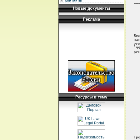
Контакты
===
Новые документы
  
  
Реклама
  
  
  
Бе
на
ус
19
реш
  
  
  
  
  
  
   
  
Ресурсы в тему
  
  
  
  
  
  
  
  
Гр