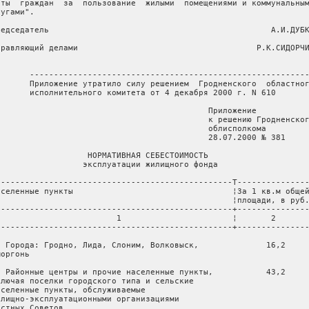
аты  граждан  за  пользование  жилыми  помещениями и коммунальным
угами".

редседатель                                              А.И.ДУБК
правляющий делами                                     Р.К.СИДОРЧИ
       ----------------------------------------------------------
       Приложение утратило силу решением  Гродненского  областног
       исполнительного комитета от 4 декабря 2000 г. N 610

                                            Приложение

                                            к решению Гродненског
                                            облисполкома

                                            28.07.2000 № 381

                   НОРМАТИВНАЯ СЕБЕСТОИМОСТЬ

                  эксплуатации жилищного фонда

-------------------------------------------------T---------------
аселенные пункты                                 ¦За 1 кв.м общей
                                                 ¦площади, в руб.
-------------------------------------------------+---------------
                         1                       ¦       2

-------------------------------------------------+---------------
. Города: Гродно, Лида, Слоним, Волковыск,              16,2

оргонь

. Районные центры и прочие населенные пункты,           43,2

ключая поселки городского типа и сельские

аселенные пункты, обслуживаемые

илищно-эксплуатационными организациями

стных Советов
