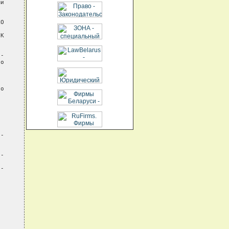
и

О

К

-

о

о

-





-

-
