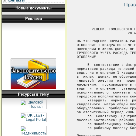
Контакты
Прав
Новые документы
Реклама
       РЕШЕНИЕ ГОМЕЛЬСКОГО Г
                        28 м
ОБ УТВЕРЖДЕНИИ НОРМАТИВА РАС
ОТОПЛЕНИЕ 1 КВАДРАТНОГО МЕТР
ПОМЕЩЕНИЙ В ЖИЛЫХ ДОМАХ, НЕ 
ГРУППОВОГО УЧЕТА РАСХОДА ТЕП
ОТОПЛЕНИЕ

     В  соответствии с Инстр
нормативов расхода тепловой 
воды, на отопление 1 квадрат
в  жилых  домах, не оборудов
тепловой  энергии  на  подог
населению,  проживающему в т
воды  и  отопление,  утвержд
исполнительного  комитета  о
Ресурсы в тему
городской исполнительный ком
     Утвердить  норматив  ра
квадратного  метра общей пло
оборудованных  приборами гру
за отопительный период 2006-
     по  Советскому, Централ
поселка Костюковка) районам 
     по Новобелицкому району
     по рабочему поселку Кос
Председатель                