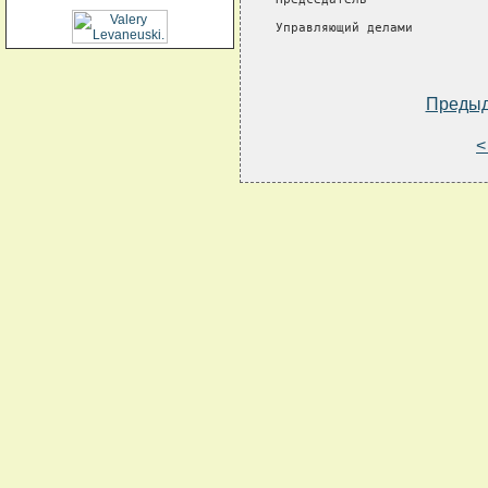
Управляющий делами          
Преды
<