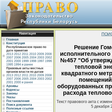
Навигация
ПОИ
Главная
Конституция
Решение Гом
Республиканское право по
дате принятия
исполнительного к
2013
2012
2011
2010
2009
2008
2007
2006
2005
2004
2003
2002
№457 "Об утверж
2001
2000
1999
1998
1997
1996
1995
1994 и ранее
тепловой эне
Правовые акты местных
органов власти по датам
квадратного мет
2013
2012
2011
2010
2009
2008
помещений 
2007
2006
2005
2004
2003
2002
2001
2000 и ранее
оборудованных пр
Архивы
Кодексы
расхода теплово
Законы
Указы
Постановления
Текст правового акта с изме
Поиск документа
5 декабря 
Полезные ссылки