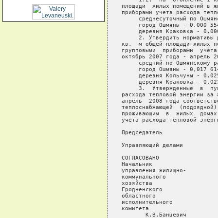
площади  жилых помещений в ж
приборами учета расхода тепло
     среднесуточный по Ошмян
     город Ошмяны - 0,000 554
     деревня Краковка - 0,000
     2. Утвердить нормативы 
кв.  м общей площади жилых п
групповыми  приборами  учета
октябрь 2007 года - апрель 20
     средний по Ошмянскому р
     город Ошмяны - 0,017 614
     деревня Кольчуны - 0,025
     деревня Краковка - 0,023
     3.  Утвержденные  в  пу
расхода тепловой энергии за 
апрель  2008 года соответств
теплоснабжающей  (подрядной)
проживающим  в  жилых  домах
учета расхода тепловой энерг
Председатель                
Управляющий делами          
СОГЛАСОВАНО           

Начальник

управления жилищно-

коммунального

хозяйства

Гродненского

областного

исполнительного

комитета

       К.В.Банцевич
