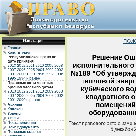
Навигация
ПОИ
Главная
Конституция
Решение Ош
Республиканское право по
дате принятия
исполнительного к
2013
2012
2011
2010
2009
2008
2007
2006
2005
2004
2003
2002
№189 "Об утвержд
2001
2000
1999
1998
1997
1996
1995
1994 и ранее
тепловой энерг
Правовые акты местных
органов власти по датам
кубического во
2013
2012
2011
2010
2009
2008
квадратного 
2007
2006
2005
2004
2003
2002
2001
2000 и ранее
помещений 
Архивы
Кодексы
оборудованн
Законы
Указы
Постановления
Текст правового акта с изме
Поиск документа
5 декабря 
Полезные ссылки