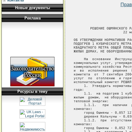
Контакты
Прав
Новые документы
Реклама
        РЕШЕНИЕ ОШМЯНСКОГО Р
                        22 ма
ОБ УТВЕРЖДЕНИИ НОРМАТИВОВ РА
ПОДОГРЕВ 1 КУБИЧЕСКОГО МЕТРА
КВАДРАТНОГО МЕТРА ОБЩЕЙ ПЛОЩ
ЖИЛЫХ ДОМАХ, НЕ ОБОРУДОВАННЫ
     На  основании  Инструкц
коммунальных услуг, утвержде
коммунального хозяйства Респ
и  во  исполнение  решения  
комитета  от  7 сентября 200
услуг  по  отоплению  и горя
исполнительный комитет РЕШИЛ:
     1.  Утвердить нормативы
года:

Ресурсы в тему
     1.1.  на подогрев 1 куб
жилым  домам,  не оборудован
тепловой энергии:

     1.1.1.   при  наличии  
комнатах:

     город Ошмяны - 0,057 12
     деревня Кольчуны - 0,038
     1.1.2.  при  отсутствии
комнатах:

     город Ошмяны - 0,052 727
     1.2.  на  отопление 1 к