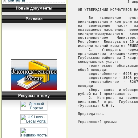
Контакты
                       3 апр
Новые документы
ОБ УТВЕРЖДЕНИИ НОРМАТИВОВ НА
     Во   исполнение   пункт
Реклама
финансированию и контролю за
на   возмещение   части   за
оказываемые населению, прожи
жилищно-коммунального   хозя
постановлением    Министерст
Республики  Беларусь от 10 а
исполнительный комитет РЕШИЛ
     1.    Утвердить   норма
организациями  жилищно-комму
Глубокском районе за I кварт
коммунальных услуг:

     техническое  обслуживан
общей площади;

     водоснабжение - 6995 ру
     водоотведение - 8303 ру
     теплоснабжение  -  5207
площади;

     сбор,  вывоз  и обезвре
рублей на 1 проживающего.

Ресурсы в тему
     2.  Контроль  за примен
финансовый  отдел  Глубокско
(Журавская В.Н.).

Председатель                
Управляющий делами          