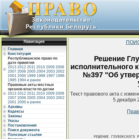
Навигация
ПОИ
Главная
Конституция
Решение Глу
Республиканское право по
дате принятия
исполнительного ко
2013
2012
2011
2010
2009
2008
2007
2006
2005
2004
2003
2002
№397 "Об утве
2001
2000
1999
1998
1997
1996
1995
1994 и ранее
Правовые акты местных
органов власти по датам
Текст правового акта с изме
2013
2012
2011
2010
2009
2008
2007
2006
2005
2004
2003
2002
5 декабря 
2001
2000 и ранее
Архивы
Прав
Кодексы
Законы
Указы
Постановления
Поиск документа
Полезные ссылки
       РЕШЕНИЕ ГЛУБОКСКОГО Р