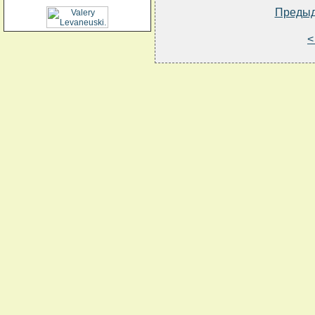
Преды
<