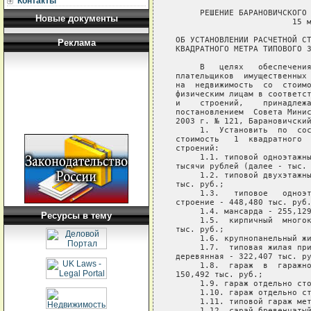
Контакты
     РЕШЕНИЕ БАРАНОВИЧСКОГО 
Новые документы
                        15 м
ОБ УСТАНОВЛЕНИИ РАСЧЕТНОЙ СТ
Реклама
КВАДРАТНОГО МЕТРА ТИПОВОГО З
     В   целях   обеспечения
плательщиков  имущественных 
на  недвижимость  со  стоимо
физическим лицам в соответст
и    строений,    принадлежа
постановлением  Совета Минис
2003 г. № 121, Барановичский
     1.  Установить  по  сос
стоимость   1  квадратного  
строений:

     1.1. типовой одноэтажны
тысячи рублей (далее - тыс. 
     1.2. типовой двухэтажны
тыс. руб.;

     1.3.   типовое   одноэт
строение - 448,480 тыс. руб.
     1.4. мансарда - 255,129
Ресурсы в тему
     1.5.  кирпичный  многок
тыс. руб.;

     1.6. крупнопанельный жи
     1.7.  типовая жилая при
деревянная - 322,407 тыс. ру
     1.8.  гараж  в  гаражно
150,492 тыс. руб.;

     1.9. гараж отдельно сто
     1.10. гараж отдельно ст
     1.11. типовой гараж мет
     1.12. сарай бревенчатый