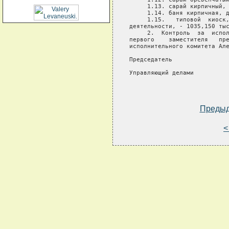
     1.13. сарай кирпичный, 
     1.14. баня кирпичная, д
     1.15.   типовой  киоск,
деятельности, - 1035,150 тыс
     2.  Контроль  за  испол
первого    заместителя   пре
исполнительного комитета Але
Председатель                
Управляющий делами          
Преды
<