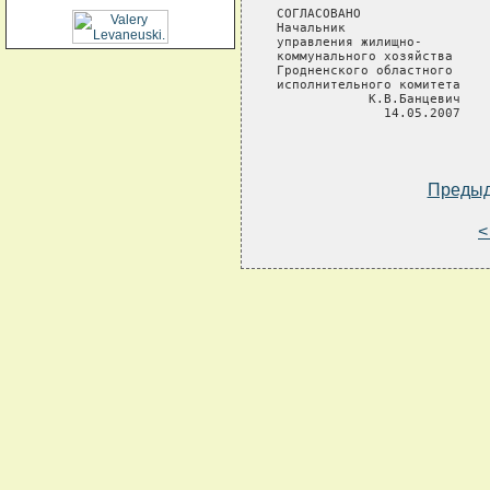
СОГЛАСОВАНО                 
Начальник

управления жилищно-

коммунального хозяйства

Гродненского областного

исполнительного комитета

            К.В.Банцевич

              14.05.2007

Преды
<