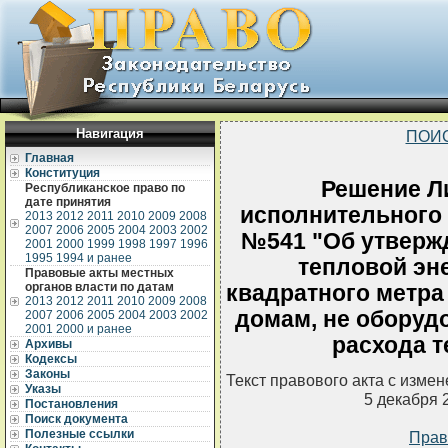
Навигация
ПОИ
Главная
Конституция
Решение Л
Республиканское право по
дате принятия
исполнительного к
2013
2012
2011
2010
2009
2008
2007
2006
2005
2004
2003
2002
№541 "Об утверж
2001
2000
1999
1998
1997
1996
1995
1994 и ранее
тепловой эне
Правовые акты местных
органов власти по датам
квадратного метр
2013
2012
2011
2010
2009
2008
домам, не оборуд
2007
2006
2005
2004
2003
2002
2001
2000 и ранее
расхода т
Архивы
Кодексы
Законы
Текст правового акта с изме
Указы
5 декабря 
Постановления
Поиск документа
Полезные ссылки
Прав