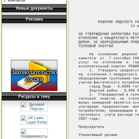
Контакты
Новые документы
Реклама
         РЕШЕНИЕ ЛИДСКОГО РА
                        14 м
ОБ УТВЕРЖДЕНИИ НОРМАТИВА РАС
ОТОПЛЕНИЕ 1 КВАДРАТНОГО МЕТР
ДОМАМ, НЕ ОБОРУДОВАННЫМ ПРИБ
ТЕПЛОВОЙ ЭНЕРГИИ

     На  основании  решения 
комитета  от  7 сентября 200
услуг  по  отоплению  и  гор
исполнительный комитет РЕШИЛ
     1.  Утвердить среднесут
на  отопление 1 квадратного 
оборудованным групповыми при
учетом фактического потребле
     город Лида - 0,0006 гиг
     Лидский район - 0,000 6
     2.  Утвержденный в пунк
Ресурсы в тему
тепловой  энергии  на  отопл
жилых помещений является осн
унитарным  предприятием  жил
потребителям, проживающим в 
группового  учета расхода те
2007 года.

Председатель                
Управляющий делами          