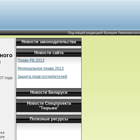
Под общей редакцией Валерия Левоневского
Новости законодательства
Новости сайта
ного
Право РБ 2013
и
Региональное право 2013
Защита прав потребителей
07 года
Новости Беларуси
Новости Спецпроекта
"Тюрьма"
Полезные ресурсы
ия

ра
