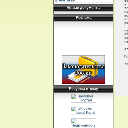
Контакты
в
в
Новые документы
т
н
в
Реклама
и
р
 
к
о
з
к
 
о
П
У
Ресурсы в тему