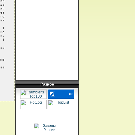
ий

да

ия

ев

го

ий

 1

не

и,

 1

за

ыш

ва

Разное