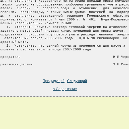
оды, на отопление 1 квадратного метра общей площади жилых помещен
  жилых  домах, не оборудованных приборами группового учета расхо
епловой  энергии  на  подогрев воды  и  отопление,  для  начислен
аселению,  проживающему в таких жилых домах, платежей  за  подогр
оды  и  отопление,  утвержденной  решением  Гомельского  областно
сполнительного  комитета от 4 мая 2006 г. №  401,  Буда-Кошелевск
айонный исполнительный комитет РЕШИЛ:

    1.  Утвердить норматив расхода тепловой энергии на отопление 
вадратного метра общей площади жилых помещений для жилых домов,  
борудованных  приборами группового учета расхода тепловой  энерги
а  отопительный период 2006-2007 года - 0,016 98 гигакалории  на 
вадратный метр.

    2.  Установить, что данный норматив применяется для расчета  
топление в отопительном периоде 2007-2008 года.

редседатель                                              Н.И.Черн
правляющий делами                                        З.П.Мино
Предыдущий
|
Следующий
< Содержание