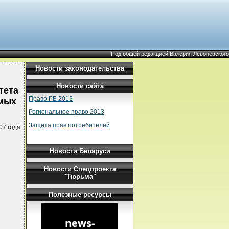
Под общей редакцией Валерия Левоневского
Новости законодательства
Новости сайта
тета
Право РБ 2013
емых
Региональное право 2013
Защита прав потребителей
07 года
Новости Беларуси
Новости Спецпроекта
"Тюрьма"
Полезные ресурсы