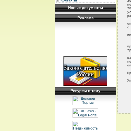
Контакты
2
п
Новые документы
2
у
р
Реклама
 
о
с
 
и
 
 
п
тр
 
р
к
о
П
У
Ресурсы в тему