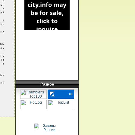
 и

ря

 и

ий

 в

нь

на

мы

а,

го

ть

 в

ык

ий

Разное