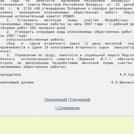
006   года   «О   занятости   населения  Республики   Беларусь»  
остановления  Совета Министров Республики Беларусь  от  23  декаб
006  г.  №  1716 «Об утверждении Положения о порядке организации 
словиях   проведения  оплачиваемых  общественных   работ»   Лидск
айонный исполнительный комитет РЕШИЛ:

    1.   Установить   месячную   норму   участия   безработных   
плачиваемых общественных работах на июль 2007 года - 1 рабочий де
 объемом работ 350 человеко-дней.

    2.  Утвердить следующие виды оплачиваемых общественных работ 
юль 2007 года:

    сельскохозяйственные работы;

    сбор   и   сдача  вторичного  сырья  (1  день  месячной   нор
риравнивается к сдаче 10 килограммов вторичного сырья  (макулатур
япье).

    3.  Управлению по труду, занятости и социальной защите Лидско
айонного   исполнительного  комитета  (Баранов   В.Г.)   обеспечи
онтроль  за  выполнением  безработными  месячной  нормы  участия 
плачиваемых общественных работах.

редседатель                                               А.П.Худ
правляющий делами                                     А.П.Быковск
Предыдущий
|
Следующий
< Содержание