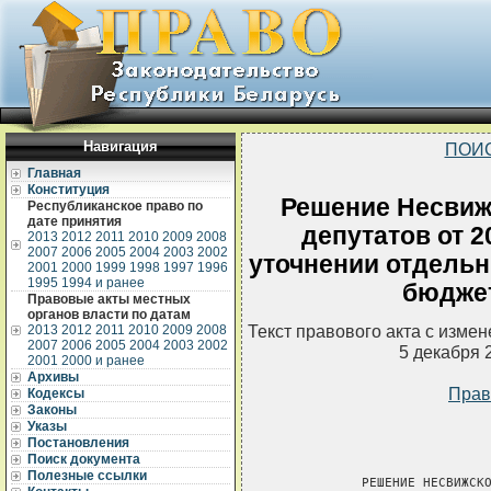
Навигация
ПОИ
Главная
Конституция
Решение Несвиж
Республиканское право по
дате принятия
депутатов от 2
2013
2012
2011
2010
2009
2008
2007
2006
2005
2004
2003
2002
уточнении отдельн
2001
2000
1999
1998
1997
1996
1995
1994 и ранее
бюджет
Правовые акты местных
органов власти по датам
Текст правового акта с изме
2013
2012
2011
2010
2009
2008
2007
2006
2005
2004
2003
2002
5 декабря 
2001
2000 и ранее
Архивы
Прав
Кодексы
Законы
Указы
Постановления
Поиск документа
Полезные ссылки
           РЕШЕНИЕ НЕСВИЖСКО