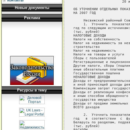
Контакты
                        20 и
Новые документы
ОБ УТОЧНЕНИИ ОТДЕЛЬНЫХ ПОКАЗ
НА 2007 ГОД

Реклама
     Несвижский районный Сов
     1.  Уточнить  показател
год по следующим источникам:
(тыс. рублей)

НАЛОГОВЫЕ ДОХОДЫ            
Налоги на собственность     
Налог на недвижимость за нез
строительство

Налог на недвижимость       
Налоги на товары и услуги   
Сборы с пользователей       
Регистрационные и лицензионн
Другие налоги, сборы (пошлин
иные обязательные платежи   
Государственная пошлина     
НЕНАЛОГОВЫЕ ДОХОДЫ          
Доходы от предпринимательско
и иной приносящей доходы дея
Компенсации затрат государст
Ресурсы в тему
Доходы от реализации конфиск
и иным способом обращенного 
государства имущества       
Доходы от продажи земельных 
ВСЕГО доходов               
     2.  Уточнить показатели
год   в  соответствии  с  фу
Беларусь по разделам, подраз
(тыс. рублей)

РАСХОДЫ                     