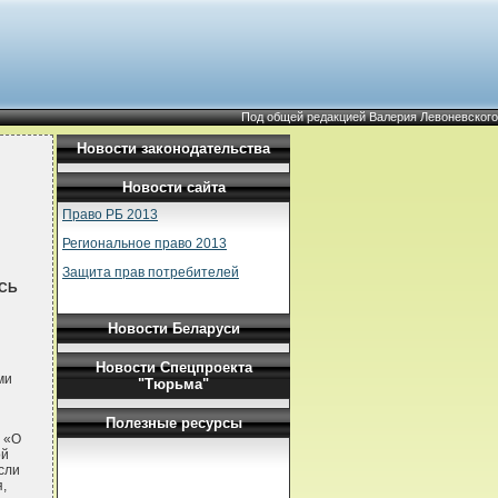
Под общей редакцией Валерия Левоневского
Новости законодательства
Новости сайта
Право РБ 2013
Региональное право 2013
Защита прав потребителей
СЬ
Новости Беларуси
Новости Спецпроекта
ми
"Тюрьма"
Полезные ресурсы
0 «О
ой
сли
,