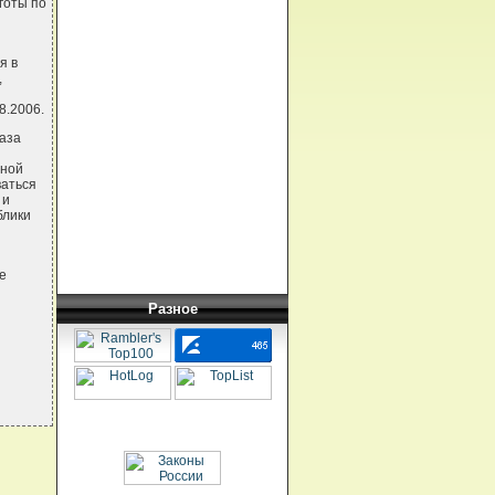
готы по
я в
,
8.2006.
аза
нной
ваться
 и
блики
е
Разное