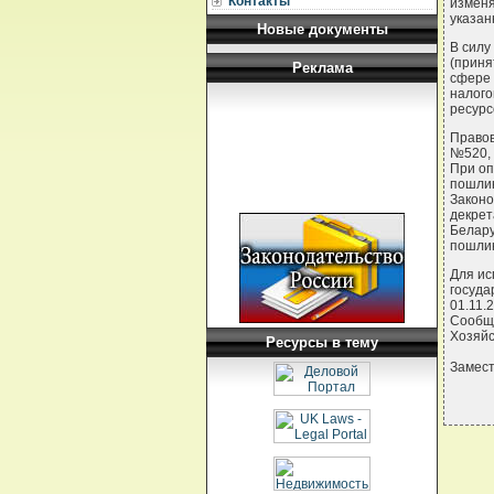
Контакты
изменя
указан
Новые документы
В силу
(приня
Реклама
сфере 
налого
ресурс
Правов
№520, 
При оп
пошлин
Законо
декрет
Белару
пошлин
Для ис
госуда
01.11.2
Сообща
Хозяйс
Ресурсы в тему
Замест