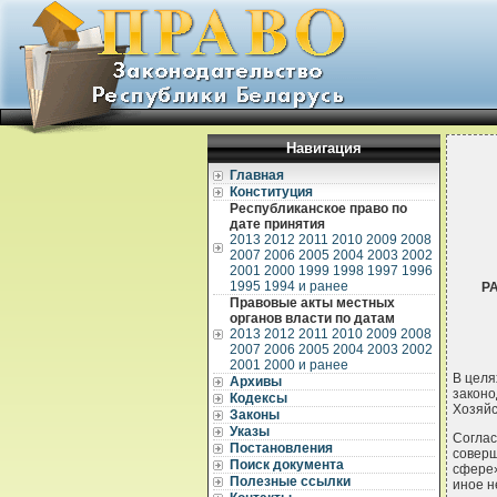
Навигация
Главная
Конституция
Республиканское право по
дате принятия
2013
2012
2011
2010
2009
2008
2007
2006
2005
2004
2003
2002
2001
2000
1999
1998
1997
1996
1995
1994 и ранее
Р
Правовые акты местных
органов власти по датам
2013
2012
2011
2010
2009
2008
2007
2006
2005
2004
2003
2002
2001
2000 и ранее
В целя
Архивы
законо
Кодексы
Хозяйс
Законы
Указы
Соглас
Постановления
соверш
Поиск документа
сфере»
Полезные ссылки
иное н