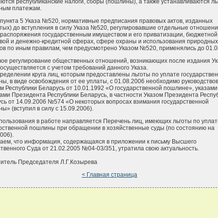
ются республиканские налоги, сборы (пошлины), а также устанавливаются ль
ным платежам.
 пункта 5 Указа №520, нормативные предписания правовых актов, изданных
тых) до вступления в силу Указа №520, регулировавшие отдельные отношени
распоряжения государственным имуществом и его приватизации, бюджетной
вой и денежно-кредитной сферах, сфере охраны и использования природных
ов по иным правилам, чем предусмотрено Указом №520, применялись до 01.0
ое регулирование общественных отношений, возникающих после издания Ук
осуществляется с учетом требований данного Указа.
ределении круга лиц, которым предоставлены льготы по уплате государстве
ы, в виде освобождения от ее уплаты, с 01.08.2006 необходимо руководство
м Республики Беларусь от 10.01.1992 «О государственной пошлине», указами
ами Президента Республики Беларусь, в частности Указом Президента Респу
сь от 14.09.2006 №574 «О некоторых вопросах взимания государственной
ы» (вступил в силу с 15.09.2006).
пользования в работе направляется Перечень лиц, имеющих льготы по уплат
рственной пошлины при обращении в хозяйственные суды (по состоянию на
006).
ем, что информация, содержащаяся в приложении к письму Высшего
твенного Суда от 21.02.2005 №04-03/351, утратила свою актуальность.
итель Председателя Л.Г.Козырева
< Главная страница