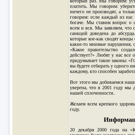
который раз. Мы говорим: ус
платить. Мы говорим: уберит
ничего не производят, а толь
говорим: если каждый из нас 
богаче. Мы ставим вопрос о ц
всем и вся. Мы заявляем, что
санкций доведена до абсурд
которые кое-как сводят концы
какие-то мнимые нарушения, о
«Какое правительство созда
действует?» Любят у нас все о
придумывает такие законы: «Го
вы будете отбирать у одного н
каждому, кто способен заработа
Вот этого мы добиваемся наши
уверена, что в 2001 году мы 
нашей сплоченности.
Желаем всем крепкого здоровь
году.
Информац
20 декабря 2000 года на «К