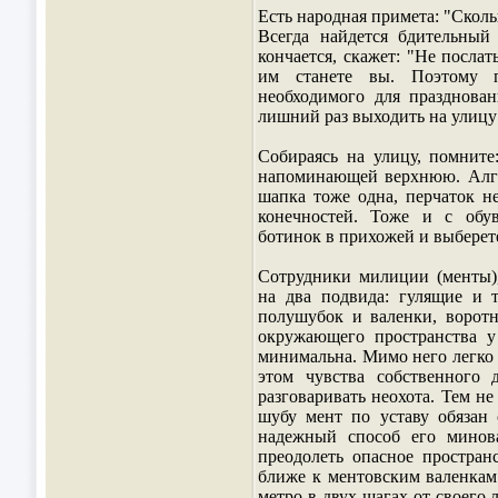
Есть народная примета: "Скольк
Всегда найдется бдительный 
кончается, скажет: "Не послат
им станете вы. Поэтому по
необходимого для празднова
лишний раз выходить на улицу 
Собираясь на улицу, помните
напоминающей верхнюю. Алго
шапка тоже одна, перчаток н
конечностей. Тоже и с обув
ботинок в прихожей и выберете 
Сотрудники милиции (менты),
на два подвида: гулящие и 
полушубок и валенки, воротн
окружающего пространства у
минимальна. Мимо него легко 
этом чувства собственного 
разговаривать неохота. Тем не
шубу мент по уставу обязан 
надежный способ его минова
преодолеть опасное простран
ближе к ментовским валенкам
метро в двух шагах от своего 