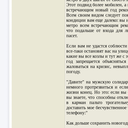
Этот подвид более мобилен, а
встречающим новый год реком
Всем своим видом следует пок
кондиции вам еще далеко: вы 
метро всем встречающим реко
что подальше от входа для л
пасет.
Если вам не удастся соблюсти
все-таки остановят вас на улиц
какие вы все козлы и тут же с
год запрещается объяснятьс
жаловаться на кризис, невып
погоду.
"Давите" на мужскую солидарн
немного протрезвиться и если
жизни конец. Но это: если вы 
вы знаете, что способны откл
в карман пальто трогатель
доставить мое бесчувственное
телефону:"
Как дольше сохранить нового