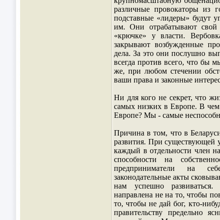
крупномасштабную общенацион
различные провокаторы из г
подставные «лидеры» будут уг
им. Они отрабатывают свой
«крючке» у власти. Вербовк
закрывают возбужденные пр
дела. За это они послушно вы
всегда против всего, что бы м
же, при любом стечении обсто
ваши права и законные интере
Ни для кого не секрет, что ж
самых низких в Европе. В чем
Европе? Мы - самые неспособн
Причина в том, что в Беларус
развития. При существующей у
каждый в отдельности член на
способности на собствен
предприниматели на себ
законодательные акты сковыва
нам успешно развиваться. 
направлена не на то, чтобы п
то, чтобы не дай бог, кто-ниб
правительству предельно я