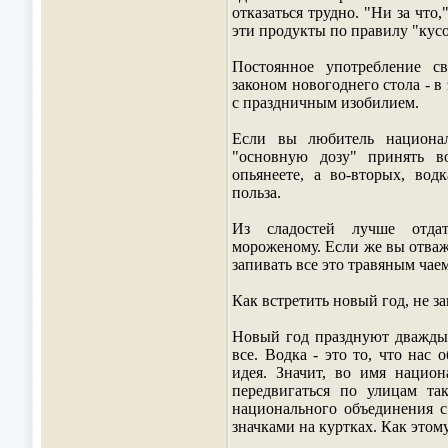
отказаться трудно. "Ни за что,
эти продукты по правилу "кусоч
Постоянное употребление с
законом новогоднего стола - в
с праздничным изобилием.
Если вы любитель национал
"основную дозу" принять в
опьянеете, а во-вторых, во
польза.
Из сладостей лучше отда
мороженому. Если же вы отваж
запивать все это травяным чаем
Как встретить новый год, не з
Новый год празднуют дважды:
все. Водка - это то, что нас
идея. Значит, во имя национ
передвигаться по улицам та
национального объединения 
значками на куртках. Как этом