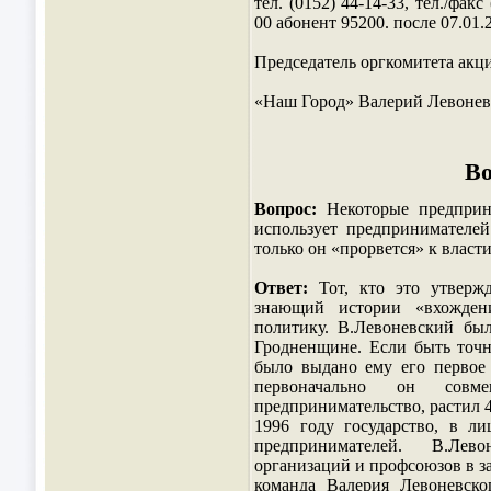
тел. (0152) 44-14-33, тел./факс
00 абонент 95200. после 07.01.2
Председатель оргкомитета акц
«Наш Город» Валерий Левоне
Во
Вопрос:
Некоторые предприни
использует предпринимателей
только он «прорвется» к власт
Ответ:
Тот, кто это утверж
знающий истории «вхождени
политику. В.Левоневский бы
Гродненщине. Если быть точ
было выдано ему его первое 
первоначально он сов
предпринимательство, растил 4
1996 году государство, в л
предпринимателей. В.Лев
организаций и профсоюзов в з
команда Валерия Левоневск