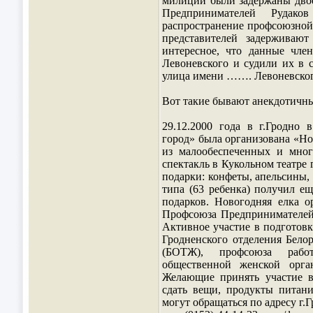
милиции были задержаны двое
Предпринимателей Рудак
распространение профсоюзной
представителей задерживаю
интересное, что данные чле
Левоневского и судили их в с
улица имени ……. Левоневског
Вот такие бывают анекдотичны
29.12.2000 года в г.Гродно
город» была организована «Нов
из малообеспеченных и мног
спектакль в Кукольном театре 
подарки: конфеты, апельсины,
типа (63 ребенка) получил ещ
подарков. Новогодняя елка ор
Профсоюза Предпринимателей
Активное участие в подготов
Гродненского отделения Бел
(БОТЖ), профсоюза рабо
общественной женской орга
Желающие принять участие в
сдать вещи, продукты питан
могут обращаться по адресу г.