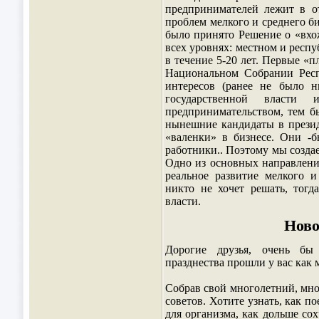
предпринимателей лежит в о
проблем мелкого и среднего б
было принято Решение о «вхо
всех уровнях: местном и респу
в течение 5-20 лет. Первые «п
Национальном Собрании Респ
интересов (ранее не было н
государственной власти
предпринимательством, тем 
нынешние кандидаты в презид
«валенки» в бизнесе. Они -
работники.. Поэтому мы созда
Одно из основных направлени
реальное развитие мелкого 
никто не хочет решать, тог
власти.
Ново
Дорогие друзья, очень бы
празднества прошли у вас как 
Собрав свой многолетний, мно
советов. Хотите узнать, как 
для организма, как дольше со