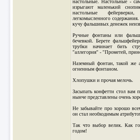
настольные. Настольные - са
изрыгают маленький снопик
настольные фейерверки
легкомысленного содержания.
кучу фальшивых денежек неизв
Ручные фонтаны или фальшф
бечевкой. Берете фальшфейерв
трубки начинает бить стр
"аллегория" - "Прометей, при
Наземный фонтан, такой же а
огненным фонтаном.
Хлопушки и прочая мелочь.
Засыпать конфетти стол вам 
нынче представлены очень хор
Не забывайте про хорошо все
он стал необходимым атрибуто
Так что выбор велик. Как г
годом!