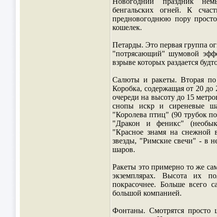
Новогодний праздник нем
бенгальских огней. К счас
предновогоднюю пору просто
кошелек.
Петарды. Это первая группа о
"потрясающий" шумовой эффе
взрыве которых раздается будт
Салюты и ракеты. Вторая по 
Коробка, содержащая от 20 до 
очереди на высоту до 15 метр
снопы искр и сиреневые ша
"Королева птиц" (90 трубок п
"Дракон и феникс" (необык
"Красное знамя на снежной 
звезды, "Римские свечи" - в 
шаров.
Ракеты это примерно то же сам
экземплярах. Высота их по
покрасочнее. Больше всего с
большой компанией.
Фонтаны. Смотрятся просто 