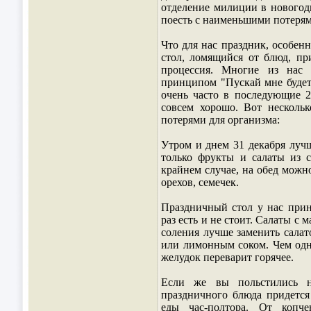
отделение милиции в новогодн
поесть с наименьшими потерям
Что для нас праздник, особен
стол, ломящийся от блюд, пр
процессия. Многие из нас 
принципом "Пускай мне будет 
очень часто в последующие 2-
совсем хорошо. Вот нескольк
потерями для организма:
Утром и днем 31 декабря лучш
только фрукты и салаты из 
крайнем случае, на обед можн
орехов, семечек.
Праздничный стол у нас прин
раз есть и не стоит. Салаты с 
соления лучше заменить сала
или лимонным соком. Чем одно
желудок переварит горячее.
Если же вы польстились н
праздничного блюда придется
еды час-полтора. От копче