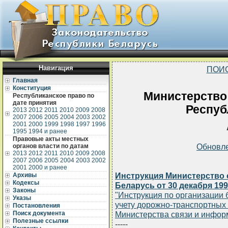
Навигация
ПОИ
Главная
Конституция
Министерство
Республиканское право по
дате принятия
Респуб
2013
2012
2011
2010
2009
2008
2007
2006
2005
2004
2003
2002
2001
2000
1999
1998
1997
1996
1995
1994 и ранее
Правовые акты местных
Обновл
органов власти по датам
2013
2012
2011
2010
2009
2008
2007
2006
2005
2004
2003
2002
2001
2000 и ранее
Инструкция Министерство 
Архивы
Кодексы
Беларусь от 30 декабря 1996
Законы
"Инструкция по организации
Указы
учету дорожно-транспортных
Постановления
Поиск документа
Министерства связи и инфор
Полезные ссылки
-----