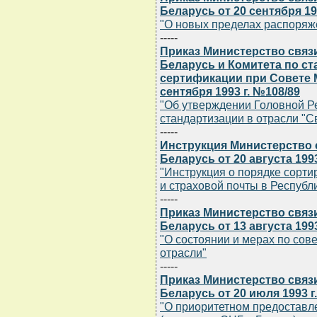
Беларусь от 20 сентября 19
"О новых пределах распоряж
-----
Приказ Министерство связ
Беларусь и Комитета по ст
сертификации при Совете 
сентября 1993 г. №108/89
"Об утверждении Головной Р
стандартизации в отрасли "С
-----
Инструкция Министерство 
Беларусь от 20 августа 1993
"Инструкция о порядке сорти
и страховой почты в Республ
-----
Приказ Министерство связ
Беларусь от 13 августа 199
"О состоянии и мерах по со
отрасли"
-----
Приказ Министерство связ
Беларусь от 20 июля 1993 г
"О приоритетном предостав