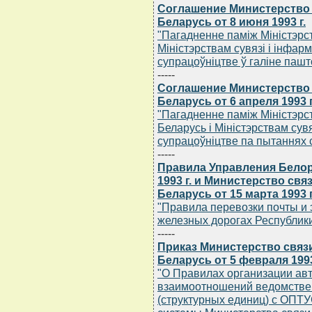
Соглашение Министерство 
Беларусь от 8 июня 1993 г.
"Пагадненне памiж Мiнiстэрст
Мiнiстэрствам сувязi i iнфар
супрацоўнiцтве ў галiне пашт
-----
Соглашение Министерство 
Беларусь от 6 апреля 1993 г
"Пагадненне памiж Мiнiстэрст
Беларусь i Мiнiстэрствам сувя
супрацоўнiцтве па пытаннях с
-----
Правила Управления Белор
1993 г. и Министерство св
Беларусь от 15 марта 1993 г
"Правила перевозки почты и 
железных дорогах Республики
-----
Приказ Министерство связ
Беларусь от 5 февраля 1993
"О Правилах организации ав
взаимоотношений ведомстве
(структурных единиц) с ОПТ