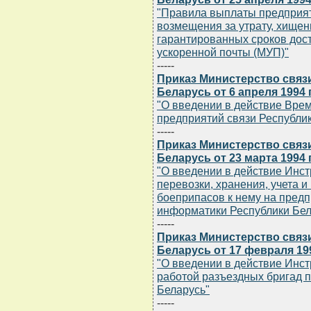
"Правила выплаты предприят
возмещения за утрату, хище
гарантированных сроков дос
ускоренной почты (МУП)"
-----
Приказ Министерство связ
Беларусь от 6 апреля 1994 
"О введении в действие Вре
предприятий связи Республи
-----
Приказ Министерство связ
Беларусь от 23 марта 1994 
"О введении в действие Инст
перевозки, хранения, учета 
боеприпасов к нему на предп
информатики Республики Бел
-----
Приказ Министерство связ
Беларусь от 17 февраля 199
"О введении в действие Инст
работой разъездных бригад п
Беларусь"
-----