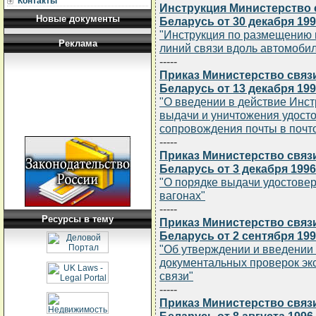
Контакты
Инструкция Министерство 
Новые документы
Беларусь от 30 декабря 1996
"Инструкция по размещению 
Реклама
линий связи вдоль автомоби
-----
Приказ Министерство связ
Беларусь от 13 декабря 199
"О введении в действие Инст
выдачи и уничтожения удост
сопровождения почты в почт
-----
Приказ Министерство связ
Беларусь от 3 декабря 1996
"О порядке выдачи удостовер
вагонах"
-----
Ресурсы в тему
Приказ Министерство связ
Беларусь от 2 сентября 199
"Об утверждении и введении
документальных проверок эк
связи"
-----
Приказ Министерство связ