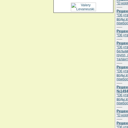
"О нор
-----
Решени
"Об ут
воды и
прибор
-----
Решени
"Об ут
-----
Решени
"Об ут
белыми
групп,
талант
-----
Решени
"Об ут
воды и
прибор
-----
Решени
№149
"Об ут
воды и
прибор
-----
Решени
"О нор
-----
Решени
"Об ут