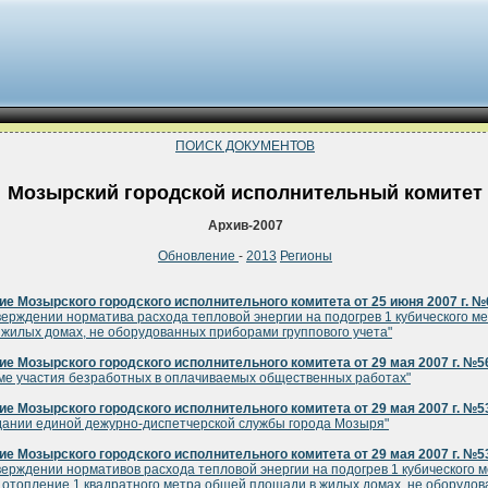
ПОИСК ДОКУМЕНТОВ
Мозырский городской исполнительный комитет
Архив-2007
Обновление
-
2013
Регионы
е Мозырского городского исполнительного комитета от 25 июня 2007 г. №
верждении норматива расхода тепловой энергии на подогрев 1 кубического м
 жилых домах, не оборудованных приборами группового учета"
е Мозырского городского исполнительного комитета от 29 мая 2007 г. №5
ме участия безработных в оплачиваемых общественных работах"
е Мозырского городского исполнительного комитета от 29 мая 2007 г. №5
дании единой дежурно-диспетчерской службы города Мозыря"
е Мозырского городского исполнительного комитета от 29 мая 2007 г. №5
верждении нормативов расхода тепловой энергии на подогрев 1 кубического 
 отопление 1 квадратного метра общей площади в жилых домах, не оборудо