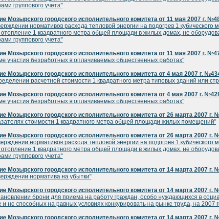
ами группового учета"
е Мозырского городского исполнительного комитета от 11 мая 2007 г. №4
верждении нормативов расхода тепловой энергии на подогрев 1 кубического 
 отопление 1 квадратного метра общей площади в жилых домах, не оборудо
ами группового учета"
е Мозырского городского исполнительного комитета от 11 мая 2007 г. №4
ме участия безработных в оплачиваемых общественных работах"
е Мозырского городского исполнительного комитета от 4 мая 2007 г. №43
ределении расчетной стоимости 1 квадратного метра типовых зданий или ст
е Мозырского городского исполнительного комитета от 4 мая 2007 г. №42
ме участия безработных в оплачиваемых общественных работах"
е Мозырского городского исполнительного комитета от 26 марта 2007 г. 
азателях стоимости 1 квадратного метра общей площади жилых помещений"
е Мозырского городского исполнительного комитета от 26 марта 2007 г. 
верждении нормативов расхода тепловой энергии на подогрев 1 кубического 
 отопление 1 квадратного метра общей площади в жилых домах, не оборудо
ами группового учета"
е Мозырского городского исполнительного комитета от 14 марта 2007 г. 
верждении норматива на убытки"
е Мозырского городского исполнительного комитета от 14 марта 2007 г. 
тановлении брони для приема на работу граждан, особо нуждающихся в соци
 и не способных на равных условиях конкурировать на рынке труда, на 2007 г
е Мозырского городского исполнительного комитета от 14 марта 2007 г. 