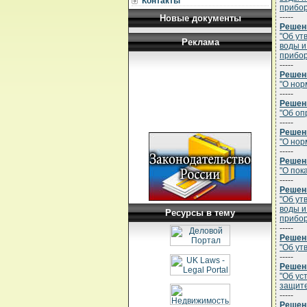
Контакты
прибор
-----
Новые документы
Решени
"Об ут
Реклама
воды и
прибор
-----
Решени
"О нор
-----
Решени
"Об оп
-----
Решени
"О нор
-----
Решени
"О пок
-----
Решени
"Об ут
воды и
Ресурсы в тему
прибор
-----
Решени
"Об ут
-----
Решени
"Об ус
защите
-----
Решени