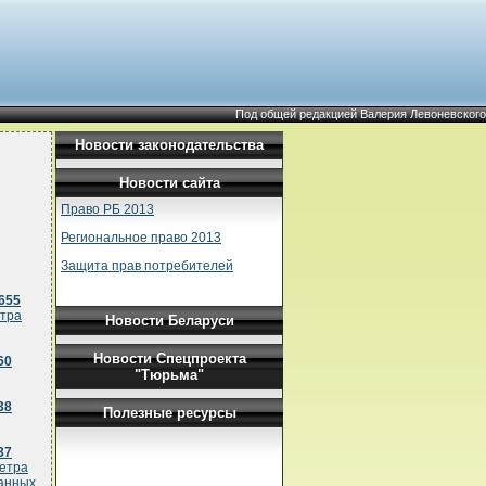
Под общей редакцией Валерия Левоневского
Новости законодательства
Новости сайта
Право РБ 2013
Региональное право 2013
Защита прав потребителей
655
етра
Новости Беларуси
Новости Спецпроекта
60
"Тюрьма"
38
Полезные ресурсы
37
метра
ванных