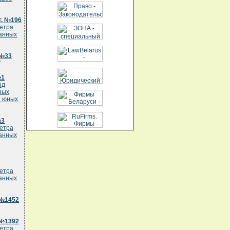
г. №196
метра
ванных
 №33
"
№1
од
ных
я юных
№3
метра
ванных
метра
ванных
 №1452
 №1392
метра