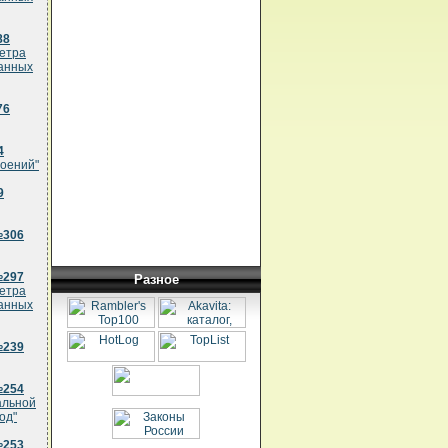
88
метра
ванных
76
4
роений"
9
№306
№297
Разное
метра
ванных
№239
№254
альной
од"
№253