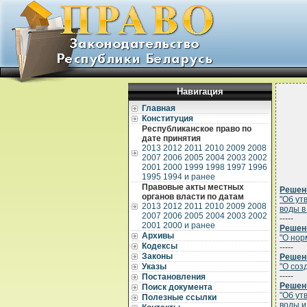
Навигация
Главная
Конституция
Республиканское право по
дате принятия
2013
2012
2011
2010
2009
2008
2007
2006
2005
2004
2003
2002
2001
2000
1999
1998
1997
1996
1995
1994 и ранее
Правовые акты местных
Решени
органов власти по датам
"Об ут
2013
2012
2011
2010
2009
2008
воды в
2007
2006
2005
2004
2003
2002
-----
2001
2000 и ранее
Решени
Архивы
"О нор
Кодексы
-----
Законы
Решени
Указы
"О соз
-----
Постановления
Решени
Поиск документа
"Об ут
Полезные ссылки
воды и