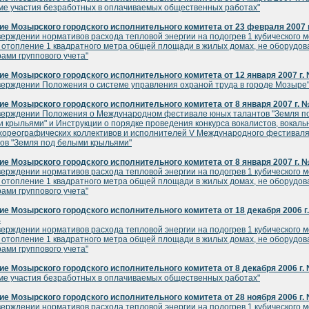
ме участия безработных в оплачиваемых общественных работах"
е Мозырского городского исполнительного комитета от 23 февраля 2007 
верждении нормативов расхода тепловой энергии на подогрев 1 кубического 
 отопление 1 квадратного метра общей площади в жилых домах, не оборудо
ами группового учета"
е Мозырского городского исполнительного комитета от 12 января 2007 г.
верждении Положения о системе управления охраной труда в городе Мозыре
е Мозырского городского исполнительного комитета от 8 января 2007 г. 
верждении Положения о Международном фестивале юных талантов "Земля п
 крыльями" и Инструкции о порядке проведения конкурса вокалистов, вокаль
 хореографических коллективов и исполнителей V Международного фестивал
ов "Земля под белыми крыльями"
е Мозырского городского исполнительного комитета от 8 января 2007 г. 
верждении нормативов расхода тепловой энергии на подогрев 1 кубического 
 отопление 1 квадратного метра общей площади в жилых домах, не оборудо
ами группового учета"
е Мозырского городского исполнительного комитета от 18 декабря 2006 г.
4
верждении нормативов расхода тепловой энергии на подогрев 1 кубического 
 отопление 1 квадратного метра общей площади в жилых домах, не оборудо
ами группового учета"
е Мозырского городского исполнительного комитета от 8 декабря 2006 г.
ме участия безработных в оплачиваемых общественных работах"
е Мозырского городского исполнительного комитета от 28 ноября 2006 г.
верждении нормативов расхода тепловой энергии на подогрев 1 кубического 