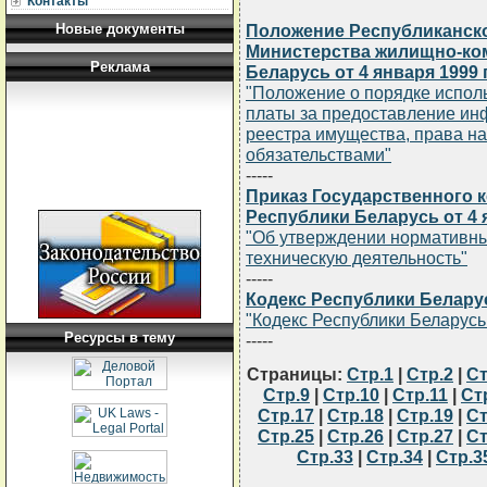
Контакты
Новые документы
Положение Республиканско
Министерства жилищно-ко
Реклама
Беларусь от 4 января 1999 г
"Положение о порядке испол
платы за предоставление ин
реестра имущества, права н
обязательствами"
-----
Приказ Государственного к
Республики Беларусь от 4 я
"Об утверждении нормативны
техническую деятельность"
-----
Кодекс Республики Беларусь
"Кодекс Республики Беларусь
Ресурсы в тему
-----
Страницы:
Стр.1
|
Стр.2
|
Ст
Стр.9
|
Стр.10
|
Стр.11
|
Ст
Стр.17
|
Стр.18
|
Стр.19
|
Ст
Стр.25
|
Стр.26
|
Стр.27
|
Ст
Стр.33
|
Стр.34
|
Стр.3