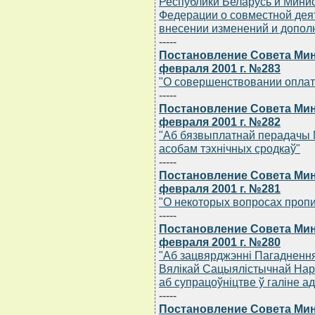
Республики Беларусь и Мини
Федерации о совместной дея
внесении изменений и дополн
-----
Постановление Совета Мин
февраля 2001 г. №283
"О совершенствовании оплат
-----
Постановление Совета Мин
февраля 2001 г. №282
"Аб бязвыплатнай перадачы
асобам тэхнiчных сродкаў"
-----
Постановление Совета Мин
февраля 2001 г. №281
"О некоторых вопросах пропи
-----
Постановление Совета Мин
февраля 2001 г. №280
"Аб зацвярджэннi Пагаднення
Вялiкай Сацыялiстычнай Нар
аб супрацоўнiцтве ў галiне ад
-----
Постановление Совета Мин