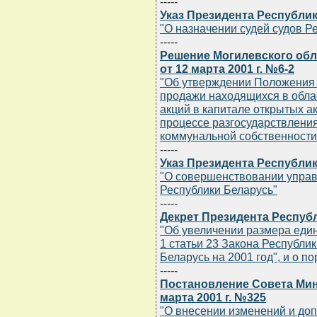
-----
Указ Президента Республик
"О назначении судей судов Р
-----
Решение Могилевского обл
от 12 марта 2001 г. №6-2
"Об утверждении Положения 
продажи находящихся в обла
акций в капитале открытых а
процессе разгосударствления
коммунальной собственности
-----
Указ Президента Республик
"О совершенствовании упра
Республики Беларусь"
-----
Декрет Президента Республ
"Об увеличении размера еди
1 статьи 23 Закона Республи
Беларусь на 2001 год", и о п
-----
Постановление Совета Мин
марта 2001 г. №325
"О внесении изменений и до