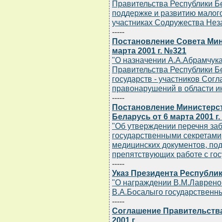
Правительства Республики Бе
поддержке и развитию малого
участниках Содружества Нез
-----
Постановление Совета Мин
марта 2001 г. №321
"О назначении А.А.Абрамчук
Правительства Республики Б
государств - участников Сог
правонарушений в области и
-----
Постановление Министерс
Беларусь от 6 марта 2001 г
"Об утверждении перечня за
государственными секретами
медицинских документов, по
препятствующих работе с го
-----
Указ Президента Республик
"О награждении В.М.Лаврено
В.А.Босалыго государственн
-----
Соглашение Правительства
2001 г.