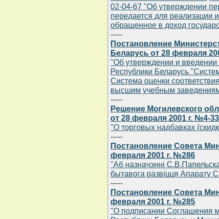
02-04-67 "Об утверждении пе
передается для реализации 
обращенное в доход государ
-----
Постановление Министерс
Беларусь от 28 февраля 200
"Об утверждении и введении
Республики Беларусь "Систе
Система оценки соответствия
высшим учебным заведения
-----
Решение Могилевского обл
от 28 февраля 2001 г. №4-33
"О торговых надбавках (скид
-----
Постановление Совета Мин
февраля 2001 г. №286
"Аб назначэннi С.В.Папельск
бытавога развiцця Апарату Са
-----
Постановление Совета Мин
февраля 2001 г. №285
"О подписании Соглашения 