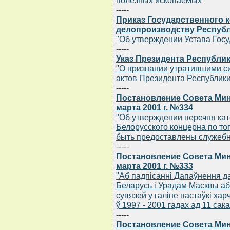
полезных ископаемых"
-----
Приказ Государственного к
делопроизводству Республи
"Об утверждении Устава Госу
-----
Указ Президента Республик
"О признании утратившими с
актов Президента Республики
-----
Постановление Совета Мин
марта 2001 г. №334
"Об утверждении перечня ка
Белорусского концерна по то
быть предоставлены служеб
-----
Постановление Совета Мин
марта 2001 г. №333
"Аб падпiсаннi Дапаўнення д
Беларусь i Урадам Масквы а
сувязей у галiне пастаўкi ха
ў 1997 - 2001 гадах ад 11 сака
-----
Постановление Совета Мин