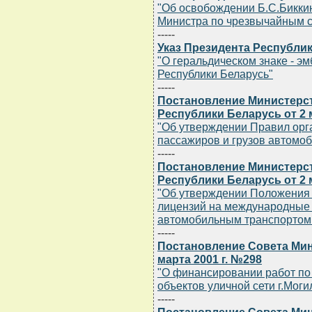
"Об освобождении Б.С.Бикки
Министра по чрезвычайным с
-----
Указ Президента Республик
"О геральдическом знаке - э
Республики Беларусь"
-----
Постановление Министерст
Республики Беларусь от 2 м
"Об утверждении Правил орг
пассажиров и грузов автомо
-----
Постановление Министерст
Республики Беларусь от 2 м
"Об утверждении Положения 
лицензий на международные 
автомобильным транспортом 
-----
Постановление Совета Мин
марта 2001 г. №298
"О финансировании работ по 
объектов уличной сети г.Моги
-----