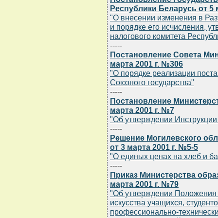
Республики Беларусь от 5 м
"О внесении изменения в Раз
и порядке его исчисления, у
налогового комитета Республи
-----
Постановление Совета Мин
марта 2001 г. №306
"О порядке реализации пост
Союзного государства"
-----
Постановление Министерст
марта 2001 г. №7
"Об утверждении Инструкции
-----
Решение Могилевского обл
от 3 марта 2001 г. №5-5
"О единых ценах на хлеб и б
-----
Приказ Министерства обра
марта 2001 г. №79
"Об утверждении Положения 
искусства учащихся, студент
профессионально-технически