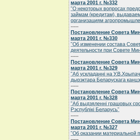
марта 2001 г. №332
"О некоторых вопросах пред
займам (кредитам), выдавае
организациям агропромышле
-----
Постановление Совета Мин
марта 2001 г. №330
"Об изменении состава Сове
деятельности при Совете Ми
-----
Постановление Совета Мин
марта 2001 г. №329
"Аб ускладаннi на У.В.Хрыпа
дырэктара Беларускага канц
-----
Постановление Совета Мин
марта 2001 г. №328
"Аб выдзяленнi грашовых срод
Рэспублiкi Беларусь"
-----
Постановление Совета Мин
марта 2001 г. №327
"Об оказании материальной 
-----