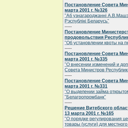
Постановление Совета Мин
марта 2001 г. №326
"Аб узнагароджаннi А.В.Машэ
Рэспублiкi Беларусь"
-----
Постановление Министерст
продовольствия Республики
"Об установлении квоты на п
-----
Постановление Совета Мин
марта 2001 г. №335
"О внесении изменений и до
Совета Министров Республик
-----
Постановление Совета Мин
марта 2001 г. №331
"О выделении займа открыто
"Белагропромбанк"
-----
Решение Витебского облас
13 марта 2001 г. №165
"О порядке регулирования це
товары (услуги) для местног