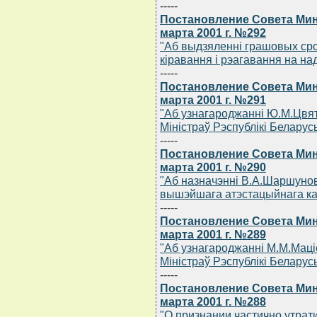
-----
Постановление Совета Мин
марта 2001 г. №292
"Аб выдзяленнi грашовых сро
кiравання i рэагавання на на
-----
Постановление Совета Мин
марта 2001 г. №291
"Аб узнагароджаннi Ю.М.Цвя
Мiнiстраў Рэспублiкi Беларус
-----
Постановление Совета Мин
марта 2001 г. №290
"Аб назначэннi В.А.Шаршуно
вышэйшага атэстацыйнага кам
-----
Постановление Совета Мин
марта 2001 г. №289
"Аб узнагароджаннi М.М.Мацi
Мiнiстраў Рэспублiкi Беларус
-----
Постановление Совета Мин
марта 2001 г. №288
"О признании частично утра