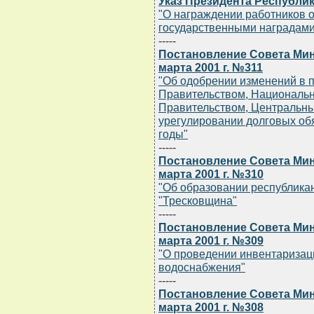
Указ Президента Республик
"О награждении работников о
государственными наградами
-----
Постановление Совета Мин
марта 2001 г. №311
"Об одобрении изменений в 
Правительством, Национальн
Правительством, Центральны
урегулировании долговых обя
годы"
-----
Постановление Совета Мин
марта 2001 г. №310
"Об образовании республика
"Тресковщина"
-----
Постановление Совета Мин
марта 2001 г. №309
"О проведении инвентаризац
водоснабжения"
-----
Постановление Совета Мин
марта 2001 г. №308