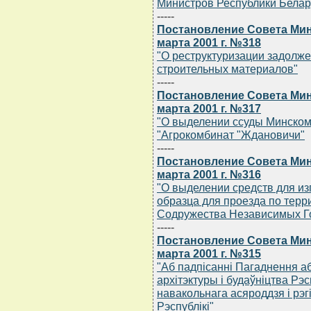
Министров Республики Беларус
-----
Постановление Совета Мин
марта 2001 г. №318
"О реструктуризации задолж
строительных материалов"
-----
Постановление Совета Мин
марта 2001 г. №317
"О выделении ссуды Минско
"Агрокомбинат "Ждановичи"
-----
Постановление Совета Мин
марта 2001 г. №316
"О выделении средств для из
образца для проезда по терри
Содружества Независимых Гос
-----
Постановление Совета Мин
марта 2001 г. №315
"Аб падпiсаннi Пагаднення а
архiтэктуры i будаўнiцтва Рэс
навакольнага асяроддзя i рэг
Рэспублiкi"