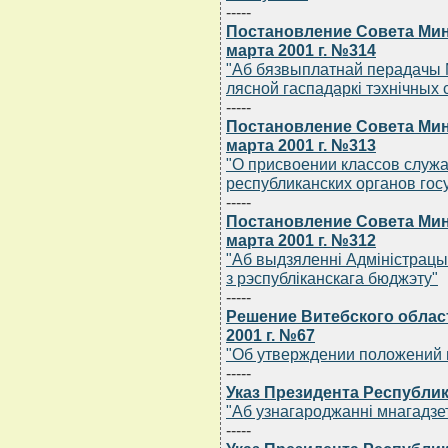
-----
Постановление Совета Мин
марта 2001 г. №314
"Аб бязвыплатнай перадачы М
лясной гаспадаркi тэхнiчных 
-----
Постановление Совета Мин
марта 2001 г. №313
"О присвоении классов служ
республиканских органов гос
-----
Постановление Совета Мин
марта 2001 г. №312
"Аб выдзяленнi Адмiнiстрацыi
з рэспублiканскага бюджэту"
-----
Решение Витебского област
2001 г. №67
"Об утверждении положений 
-----
Указ Президента Республик
"Аб узнагароджаннi мнагадзе
-----