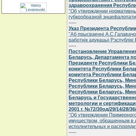
здравоохранения Республик
"Об утверждении нормативны
губкообразной энцефалопатие
-----
Указ Президента Республик
"Аб прысваеннi А.С.Галавач
работнiк адукацыi Рэспублiкi
-----
Постановление Управления
Беларусь, Департамента п
Президенте Республики Бе
комитета Республики Бела
комитета Республики Бела
Республики Беларусь, Мин
Республики Беларусь, Мин
Республики Беларусь, Мин
Беларусь и Государственно
метрологии и сертификаци
2001 г. №72/30од/29/14/28/36/
"Об утверждении Примерного
имуществом, обращенным в д
исполнительных и распоряди
-----