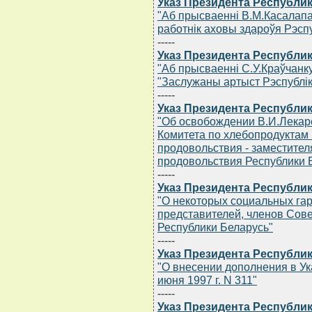
Указ Президента Республик
"Аб прысваеннi В.М.Касалап
работнiк аховы здароўя Рэспу
-----
Указ Президента Республик
"Аб прысваеннi С.У.Краўчанку
"Заслужаны артыст Рэспублiк
-----
Указ Президента Республик
"Об освобождении В.И.Лекар
Комитета по хлебопродуктам 
продовольствия - заместител
продовольствия Республики 
-----
Указ Президента Республики
"О некоторых социальных га
представителей, членов Сов
Республики Беларусь"
-----
Указ Президента Республики
"О внесении дополнения в Ук
июня 1997 г. N 311"
-----
Указ Президента Республики