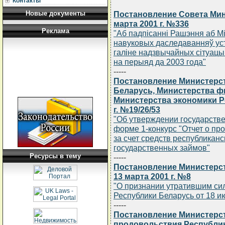
Контакты
Новые документы
Постановление Совета Мин
марта 2001 г. №336
Реклама
"Аб падпiсаннi Рашэння аб 
навуковых даследаванняў уст
галiне надзвычайных сiтуацы
на перыяд да 2003 года"
-----
Постановление Министерст
Беларусь, Министерства ф
Министерства экономики Р
г. №19/26/53
"Об утверждении государстве
форме 1-конкурс "Отчет о про
за счет средств республикан
государственных займов"
Ресурсы в тему
-----
Постановление Министерст
13 марта 2001 г. №8
"О признании утратившим си
Республики Беларусь от 18 и
-----
Постановление Министерст
продовольствия Республик