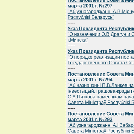
Постановление Совета Мин
марта 2001 г. №297
"Аб узнагароджаннi А.В.Мiрч
Рэспублiкi Беларусь"
-----
Указ Президента Республики
"О назначении О.В.Драгун и 
г.Минска"
-----
Указ Президента Республики
"О порядке реализации пост
Государственного Совета Сою
-----
Постановление Совета Мин
марта 2001 г. №294
"Аб назначэннi П.В.Ланкевiч
iнвестыцый, грашова-крэдытн
С.А.Пяткова намеснiкам нача
Савета Мiнiстраў Рэспублiкi 
-----
Постановление Совета Мин
марта 2001 г. №293
"Аб узнагароджаннi А.I.Заба
Савета Мiнiстраў Рэспублiкi 