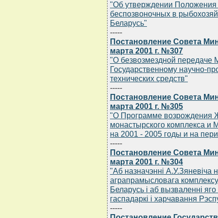
"Об утверждении Положения 
беспозвоночных в рыбохозяй
Беларусь"
-----
Постановление Совета Мин
марта 2001 г. №307
"О безвозмездной передаче 
Государственному научно-пр
технических средств"
-----
Постановление Совета Мин
марта 2001 г. №305
"О Программе возрождения Ж
монастырского комплекса и 
на 2001 - 2005 годы и на пер
-----
Постановление Совета Мин
марта 2001 г. №304
"Аб назначэннi А.У.Зяневiча
аграпрамысловага комплексу 
Беларусь i аб вызваленнi яго
гаспадаркi i харчавання Рэсп
-----
Постановление Государств