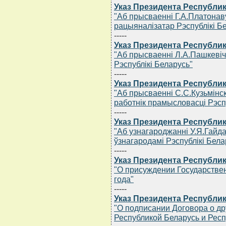
Указ Президента Республик
"Аб прысваеннi Г.А.Платонав
рацыяналiзатар Рэспублiкi Б
-----
Указ Президента Республик
"Аб прысваеннi Л.А.Пашкевiч
Рэспублiкi Беларусь"
-----
Указ Президента Республик
"Аб прысваеннi С.С.Кузьмiнс
работнiк прамысловасцi Рэсп
-----
Указ Президента Республик
"Аб узнагароджаннi У.Я.Гайд
ўзнагародамi Рэспублiкi Бела
-----
Указ Президента Республик
"О присуждении Государстве
года"
-----
Указ Президента Республик
"О подписании Договора о др
Республикой Беларусь и Рес