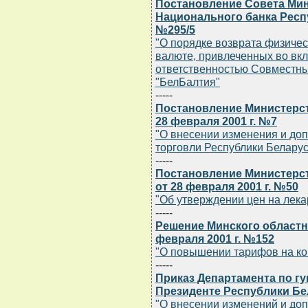
Постановление Совета Мин
Национального банка Респу
№295/5
"О порядке возврата физичес
валюте, привлеченных во вк
ответственностью Совместны
"БелБалтия"
-----
Постановление Министерст
28 февраля 2001 г. №7
"О внесении изменения и до
торговли Республики Беларусь
-----
Постановление Министерст
от 28 февраля 2001 г. №50
"Об утверждении цен на лек
-----
Решение Минского областн
февраля 2001 г. №152
"О повышении тарифов на ко
-----
Приказ Департамента по г
Президенте Республики Бел
"О внесении изменений и допо