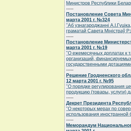
Министров Республики Беларус
-----
Постановление Совета Мин
марта 2001 г. №324
"Аб узнагароджаннi А.I.Гуцiка
граматай Савета Мiнiстраў Рэ
-----
Постановление Министерст
марта 2001 г. №19
"О ежемесячных доплатах к 
организаций, финансируемых
государственными дотациям
-----
Решение Гродненского обл
12 марта 2001 г. №95
"О порядке регулирования це
продукцию (товары, услуги) 
-----
Декрет Президента Республ
"О некоторых мерах по сове
использования иностранной 
-----
Меморандум Национального
марта 2001 г.