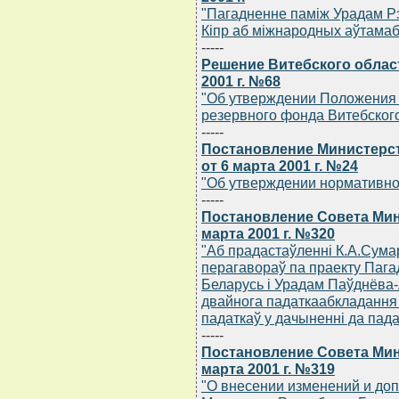
"Пагадненне памiж Урадам Рэс
Кiпр аб мiжнародных аўтамаб
-----
Решение Витебского област
2001 г. №68
"Об утверждении Положения 
резервного фонда Витебского
-----
Постановление Министерс
от 6 марта 2001 г. №24
"Об утверждении нормативно
-----
Постановление Совета Мин
марта 2001 г. №320
"Аб прадастаўленнi К.А.Сум
перагавораў па праекту Пага
Беларусь i Урадам Паўднёва-
двайнога падаткаабкладання 
падаткаў у дачыненнi да пада
-----
Постановление Совета Мин
марта 2001 г. №319
"О внесении изменений и до