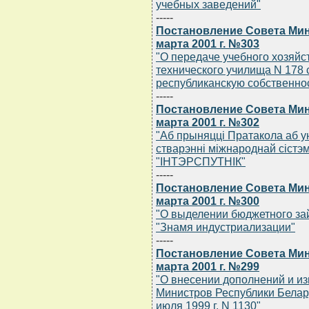
учебных заведений"
-----
Постановление Совета Мин
марта 2001 г. №303
"О передаче учебного хозяйс
технического училища N 178 
республиканскую собственно
-----
Постановление Совета Мин
марта 2001 г. №302
"Аб прыняццi Пратакола аб у
стварэннi мiжнароднай сiстэм
"IНТЭРСПУТНIК"
-----
Постановление Совета Мин
марта 2001 г. №300
"О выделении бюджетного за
"Знамя индустриализации"
-----
Постановление Совета Мин
марта 2001 г. №299
"О внесении дополнений и и
Министров Республики Беларус
июля 1999 г. N 1130"