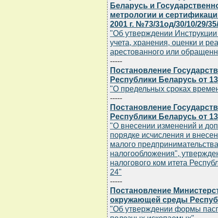
Беларусь и Государственно
метрологии и сертификаци
2001 г. №73/31од/30/10/29/35/
"Об утверждении Инструкции
учета, хранения, оценки и ре
арестованного или обращенно
-----
Постановление Государств
Республики Беларусь от 13 
"О предельных сроках времен
-----
Постановление Государств
Республики Беларусь от 13 
"О внесении изменений и доп
порядке исчисления и внесе
малого предпринимательств
налогообложения", утвержде
налогового ком итета Республ
24"
-----
Постановление Министерс
окружающей среды Республи
"Об утверждении формы пас