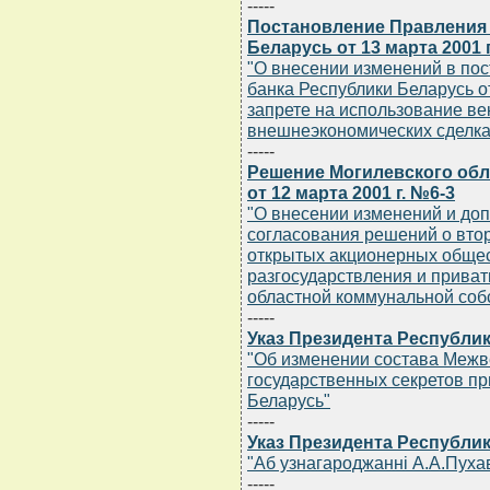
-----
Постановление Правления
Беларусь от 13 марта 2001 
"О внесении изменений в по
банка Республики Беларусь от
запрете на использование ве
внешнеэкономических сделка
-----
Решение Могилевского обл
от 12 марта 2001 г. №6-3
"О внесении изменений и до
согласования решений о вто
открытых акционерных общес
разгосударствления и прива
областной коммунальной соб
-----
Указ Президента Республик
"Об изменении состава Межв
государственных секретов пр
Беларусь"
-----
Указ Президента Республик
"Аб узнагароджаннi А.А.Пух
-----