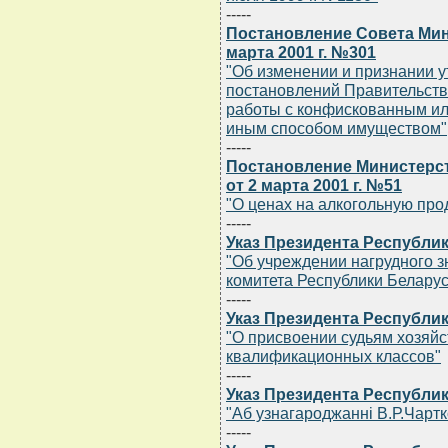
-----
Постановление Совета Мин
марта 2001 г. №301
"Об изменении и признании 
постановлений Правительств
работы с конфискованным ил
иным способом имуществом"
-----
Постановление Министерст
от 2 марта 2001 г. №51
"О ценах на алкогольную про
-----
Указ Президента Республик
"Об учреждении нагрудного з
комитета Республики Беларус
-----
Указ Президента Республик
"О присвоении судьям хозяй
квалификационных классов"
-----
Указ Президента Республик
"Аб узнагароджаннi В.Р.Чар
-----