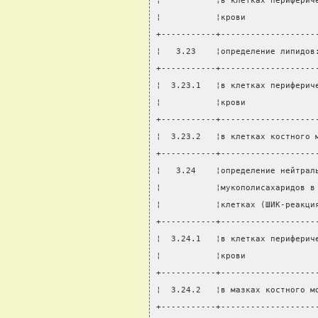
¦           ¦в клетках периферич
¦           ¦крови              
+-----------+-------------------
¦   3.23    ¦определение липидов
+-----------+-------------------
¦  3.23.1   ¦в клетках периферич
¦           ¦крови              
+-----------+-------------------
¦  3.23.2   ¦в клетках костного 
+-----------+-------------------
¦   3.24    ¦определение нейтрал
¦           ¦мукополисахаридов в
¦           ¦клетках (ШИК-реакци
+-----------+-------------------
¦  3.24.1   ¦в клетках периферич
¦           ¦крови              
+-----------+-------------------
¦  3.24.2   ¦в мазках костного м
+-----------+-------------------