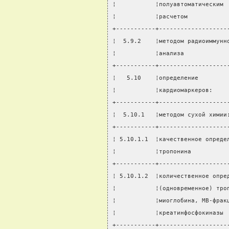
¦           ¦полуавтоматическим 
¦           ¦расчетом           
+-----------+-------------------
¦  5.9.2    ¦методом радиоиммунн
¦           ¦анализа            
+-----------+-------------------
¦   5.10    ¦определение        
¦           ¦кардиомаркеров:    
+-----------+-------------------
¦  5.10.1   ¦методом сухой химии
+-----------+-------------------
¦ 5.10.1.1  ¦качественное опреде
¦           ¦тропонина          
+-----------+-------------------
¦ 5.10.1.2  ¦количественное опре
¦           ¦(одновременное) тро
¦           ¦миоглобина, МВ-фрак
¦           ¦креатинфосфокиназы 
+-----------+-------------------