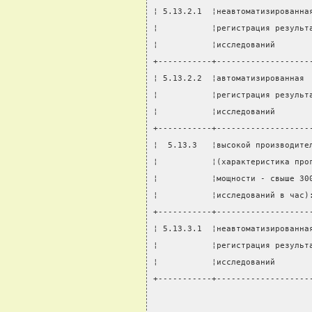
¦ 5.13.2.1  ¦неавтоматизированна
¦           ¦регистрация результ
¦           ¦исследований       
+-----------+-------------------
¦ 5.13.2.2  ¦автоматизированная 
¦           ¦регистрация результ
¦           ¦исследований       
+-----------+-------------------
¦  5.13.3   ¦высокой производите
¦           ¦(характеристика про
¦           ¦мощности - свыше 30
¦           ¦исследований в час)
+-----------+-------------------
¦ 5.13.3.1  ¦неавтоматизированна
¦           ¦регистрация результ
¦           ¦исследований       
+-----------+-------------------