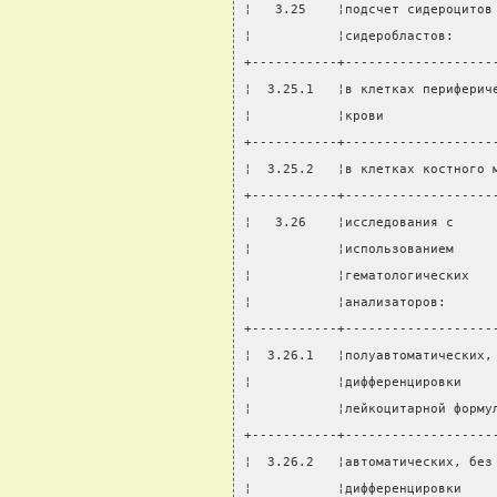
¦   3.25    ¦подсчет сидероцитов
¦           ¦сидеробластов:     
+-----------+-------------------
¦  3.25.1   ¦в клетках периферич
¦           ¦крови              
+-----------+-------------------
¦  3.25.2   ¦в клетках костного 
+-----------+-------------------
¦   3.26    ¦исследования с     
¦           ¦использованием     
¦           ¦гематологических   
¦           ¦анализаторов:      
+-----------+-------------------
¦  3.26.1   ¦полуавтоматических,
¦           ¦дифференцировки    
¦           ¦лейкоцитарной форму
+-----------+-------------------
¦  3.26.2   ¦автоматических, без
¦           ¦дифференцировки    