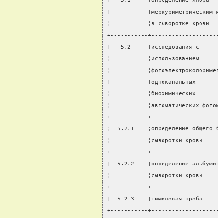
¦   5.1     ¦определение хлора  
¦           ¦меркуриметрическим 
¦           ¦в сыворотке крови  
+-----------+-------------------
¦   5.2     ¦исследования с     
¦           ¦использованием     
¦           ¦фотоэлектроколориме
¦           ¦одноканальных      
¦           ¦биохимических      
¦           ¦автоматических фото
+-----------+-------------------
¦  5.2.1    ¦определение общего 
¦           ¦сыворотки крови    
+-----------+-------------------
¦  5.2.2    ¦определение альбуми
¦           ¦сыворотки крови    
+-----------+-------------------
¦  5.2.3    ¦тимоловая проба    
+-----------+-------------------