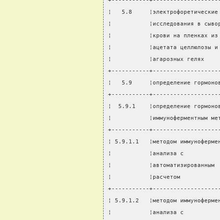
+-----------+-------------------
¦   5.8     ¦электрофоретические
¦           ¦исследования в сыво
¦           ¦крови на пленках из
¦           ¦ацетата целлюлозы и
¦           ¦агарозных гелях    
+-----------+-------------------
¦   5.9     ¦определение гормоно
+-----------+-------------------
¦  5.9.1    ¦определение гормоно
¦           ¦иммуноферментным ме
+-----------+-------------------
¦ 5.9.1.1   ¦методом иммуноферме
¦           ¦анализа с          
¦           ¦автоматизированным 
¦           ¦расчетом           
+-----------+-------------------
¦ 5.9.1.2   ¦методом иммуноферме
¦           ¦анализа с          