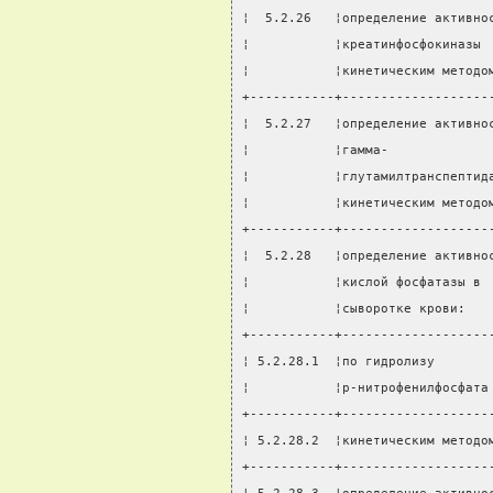
¦  5.2.26   ¦определение активно
¦           ¦креатинфосфокиназы 
¦           ¦кинетическим методо
+-----------+-------------------
¦  5.2.27   ¦определение активно
¦           ¦гамма-             
¦           ¦глутамилтранспептид
¦           ¦кинетическим методо
+-----------+-------------------
¦  5.2.28   ¦определение активно
¦           ¦кислой фосфатазы в 
¦           ¦сыворотке крови:   
+-----------+-------------------
¦ 5.2.28.1  ¦по гидролизу       
¦           ¦p-нитрофенилфосфата
+-----------+-------------------
¦ 5.2.28.2  ¦кинетическим методо
+-----------+-------------------