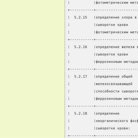
¦           ¦фотометрическим мет
+-----------+-------------------
¦  5.2.15   ¦определение хлора в
¦           ¦сыворотке крови    
¦           ¦фотометрическим мет
+-----------+-------------------
¦  5.2.16   ¦определение железа 
¦           ¦сыворотке крови    
¦           ¦феррозиновым методо
+-----------+-------------------
¦  5.2.17   ¦определение общей  
¦           ¦железосвязывающей  
¦           ¦способности сыворот
¦           ¦феррозиновым методо
+-----------+-------------------
¦  5.2.18   ¦определение        
¦           ¦неорганического фос
¦           ¦сыворотке крови:   
+-----------+-------------------