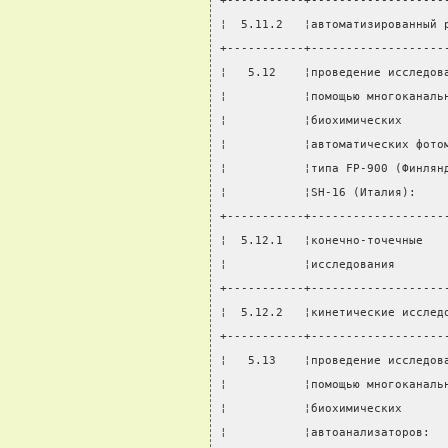
+-----------+-------------------
¦  5.11.2   ¦автоматизированный 
+-----------+-------------------
¦   5.12    ¦проведение исследов
¦           ¦помощью многоканаль
¦           ¦биохимических      
¦           ¦автоматических фото
¦           ¦типа FP-900 (Финлян
¦           ¦SH-16 (Италия):    
+-----------+-------------------
¦  5.12.1   ¦конечно-точечные   
¦           ¦исследования       
+-----------+-------------------
¦  5.12.2   ¦кинетические исслед
+-----------+-------------------
¦   5.13    ¦проведение исследов
¦           ¦помощью многоканаль
¦           ¦биохимических      
¦           ¦автоанализаторов:  