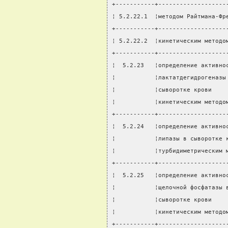
+-----------+-------------------
¦ 5.2.22.1  ¦методом Райтмана-Фр
+-----------+-------------------
¦ 5.2.22.2  ¦кинетическим методо
+-----------+-------------------
¦  5.2.23   ¦определение активно
¦           ¦лактатдегидрогеназы
¦           ¦сыворотке крови    
¦           ¦кинетическим методо
+-----------+-------------------
¦  5.2.24   ¦определение активно
¦           ¦липазы в сыворотке 
¦           ¦турбидиметрическим 
+-----------+-------------------
¦  5.2.25   ¦определение активно
¦           ¦щелочной фосфатазы 
¦           ¦сыворотке крови    
¦           ¦кинетическим методо
+-----------+-------------------