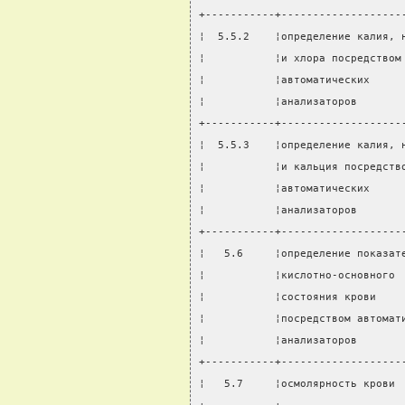
+-----------+-------------------
¦  5.5.2    ¦определение калия, 
¦           ¦и хлора посредством
¦           ¦автоматических     
¦           ¦анализаторов       
+-----------+-------------------
¦  5.5.3    ¦определение калия, 
¦           ¦и кальция посредств
¦           ¦автоматических     
¦           ¦анализаторов       
+-----------+-------------------
¦   5.6     ¦определение показат
¦           ¦кислотно-основного 
¦           ¦состояния крови    
¦           ¦посредством автомат
¦           ¦анализаторов       
+-----------+-------------------
¦   5.7     ¦осмолярность крови 