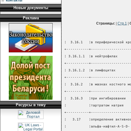
Контакты
Новые документы
Реклама
Страницы:
|
Стр.1
|
¦  3.16.1   ¦в периферической кр
+-----------+-------------------
¦ 3.16.1.1  ¦в нейтрофилах      
+-----------+-------------------
¦ 3.16.1.2  ¦в лимфоцитах       
+-----------+-------------------
¦  3.16.2   ¦в мазках костного м
+-----------+-------------------
¦  3.16.3   ¦при ингибировании  
Ресурсы в тему
¦           ¦тартратом натрия   
+-----------+-------------------
¦   3.17    ¦определение активно
¦           ¦альфа-нафтил-A-S-D-