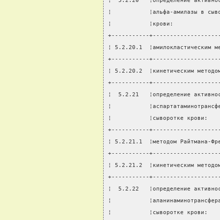
¦  5.2.20   ¦определение активно
¦           ¦альфа-амилазы в сыв
¦           ¦крови:             
+-----------+-------------------
¦ 5.2.20.1  ¦амилокластическим м
+-----------+-------------------
¦ 5.2.20.2  ¦кинетическим методо
+-----------+-------------------
¦  5.2.21   ¦определение активно
¦           ¦аспартатаминотрансф
¦           ¦сыворотке крови:   
+-----------+-------------------
¦ 5.2.21.1  ¦методом Райтмана-Фр
+-----------+-------------------
¦ 5.2.21.2  ¦кинетическим методо
+-----------+-------------------
¦  5.2.22   ¦определение активно
¦           ¦аланинаминотрансфер
¦           ¦сыворотке крови:   