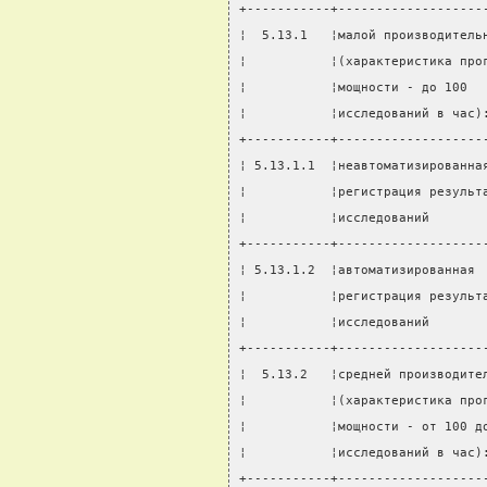
+-----------+-------------------
¦  5.13.1   ¦малой производитель
¦           ¦(характеристика про
¦           ¦мощности - до 100  
¦           ¦исследований в час)
+-----------+-------------------
¦ 5.13.1.1  ¦неавтоматизированна
¦           ¦регистрация результ
¦           ¦исследований       
+-----------+-------------------
¦ 5.13.1.2  ¦автоматизированная 
¦           ¦регистрация результ
¦           ¦исследований       
+-----------+-------------------
¦  5.13.2   ¦средней производите
¦           ¦(характеристика про
¦           ¦мощности - от 100 д
¦           ¦исследований в час)
+-----------+-------------------