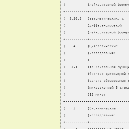
¦           ¦лейкоцитарной форму
+-----------+-------------------
¦  3.26.3   ¦автоматических, с  
¦           ¦дифференцировкой   
¦           ¦лейкоцитарной форму
+-----------+-------------------
¦    4      ¦Цитологические     
¦           ¦исследования:      
+-----------+-------------------
¦   4.1     ¦тонкоигольная пункц
¦           ¦биопсия щитовидной 
¦           ¦одного образования 
¦           ¦микроскопией 5 стек
¦           ¦15 минут           
+-----------+-------------------
¦    5      ¦Биохимические      
¦           ¦исследования:      
+-----------+-------------------