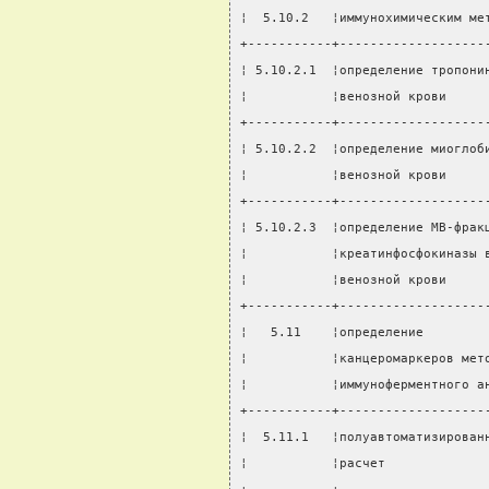
¦  5.10.2   ¦иммунохимическим ме
+-----------+-------------------
¦ 5.10.2.1  ¦определение тропони
¦           ¦венозной крови     
+-----------+-------------------
¦ 5.10.2.2  ¦определение миоглоб
¦           ¦венозной крови     
+-----------+-------------------
¦ 5.10.2.3  ¦определение МВ-фрак
¦           ¦креатинфосфокиназы 
¦           ¦венозной крови     
+-----------+-------------------
¦   5.11    ¦определение        
¦           ¦канцеромаркеров мет
¦           ¦иммуноферментного а
+-----------+-------------------
¦  5.11.1   ¦полуавтоматизирован
¦           ¦расчет             