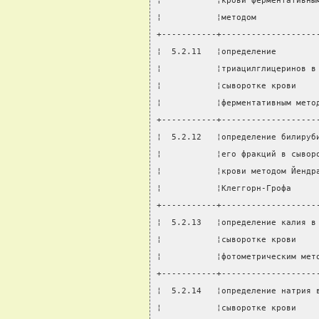
¦           ¦крови ферментативны
¦           ¦методом            
+-----------+-------------------
¦  5.2.11   ¦определение        
¦           ¦триацилглицеринов в
¦           ¦сыворотке крови    
¦           ¦ферментативным мето
+-----------+-------------------
¦  5.2.12   ¦определение билируб
¦           ¦его фракций в сывор
¦           ¦крови методом Йендр
¦           ¦Клеггорн-Грофа     
+-----------+-------------------
¦  5.2.13   ¦определение калия в
¦           ¦сыворотке крови    
¦           ¦фотометрическим мет
+-----------+-------------------
¦  5.2.14   ¦определение натрия 
¦           ¦сыворотке крови    