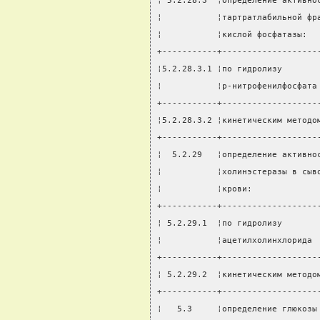
¦ 5.2.28.3  ¦определение активно
¦           ¦тартратлабильной фр
¦           ¦кислой фосфатазы:  
+-----------+-------------------
¦5.2.28.3.1 ¦по гидролизу       
¦           ¦р-нитрофенилфосфата
+-----------+-------------------
¦5.2.28.3.2 ¦кинетическим методо
+-----------+-------------------
¦  5.2.29   ¦определение активно
¦           ¦холинэстеразы в сыв
¦           ¦крови:             
+-----------+-------------------
¦ 5.2.29.1  ¦по гидролизу       
¦           ¦ацетилхолинхлорида 
+-----------+-------------------
¦ 5.2.29.2  ¦кинетическим методо
+-----------+-------------------
¦   5.3     ¦определение глюкозы