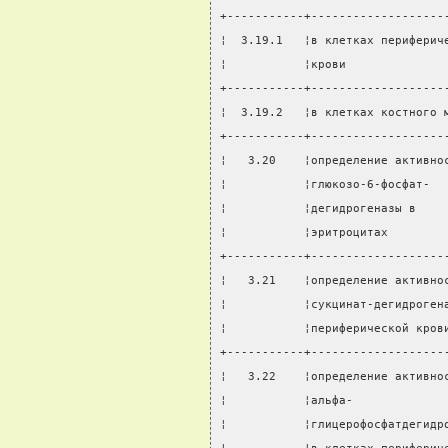
+-----------+-------------------
¦  3.19.1   ¦в клетках периферич
¦           ¦крови              
+-----------+-------------------
¦  3.19.2   ¦в клетках костного 
+-----------+-------------------
¦   3.20    ¦определение активно
¦           ¦глюкозо-6-фосфат-  
¦           ¦дегидрогеназы в    
¦           ¦эритроцитах        
+-----------+-------------------
¦   3.21    ¦определение активно
¦           ¦сукцинат-дегидроген
¦           ¦периферической кров
+-----------+-------------------
¦   3.22    ¦определение активно
¦           ¦альфа-             
¦           ¦глицерофосфатдегидр