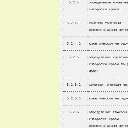
¦  5.2.4    ¦определение мочевин
¦           ¦сыворотки крови:   
+-----------+-------------------
¦ 5.2.4.1   ¦конечно-точечным   
¦           ¦ферментативным мето
+-----------+-------------------
¦ 5.2.4.2   ¦кинетическим методо
+-----------+-------------------
¦  5.2.5    ¦определение креатин
¦           ¦сыворотки крови по 
¦           ¦Яффе:              
+-----------+-------------------
¦ 5.2.5.1   ¦конечно-точечным ме
+-----------+-------------------
¦ 5.2.5.2   ¦кинетическим методо
+-----------+-------------------
¦  5.2.6    ¦определение глюкозы
¦           ¦сыворотке крови    
¦           ¦ферментативным мето