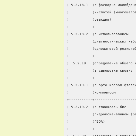
¦ 5.2.18.1  ¦с фосфорно-молибден
¦           ¦кислотой (многошаго
¦           ¦реакция)           
+-----------+-------------------
¦ 5.2.18.2  ¦с использованием   
¦           ¦диагностических наб
¦           ¦одношаговой реакцие
+-----------+-------------------
¦  5.2.19   ¦определение общего 
¦           ¦в сыворотке крови: 
+-----------+-------------------
¦ 5.2.19.1  ¦с орто-крезол-фтале
¦           ¦комплексом         
+-----------+-------------------
¦ 5.2.19.2  ¦с глиоксаль-бис-   
¦           ¦гидроксианалином (р
¦           ¦ГБОА)              
+-----------+-------------------