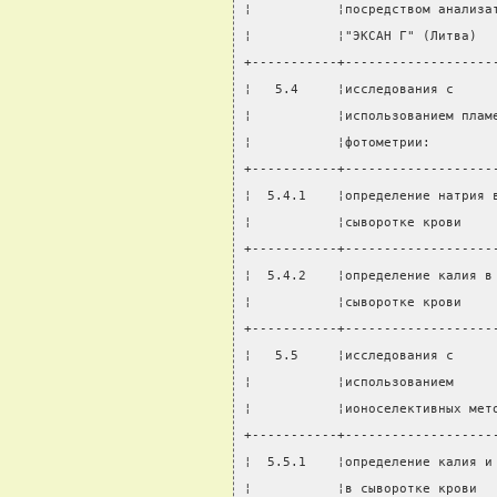
¦           ¦посредством анализа
¦           ¦"ЭКСАН Г" (Литва)  
+-----------+-------------------
¦   5.4     ¦исследования с     
¦           ¦использованием плам
¦           ¦фотометрии:        
+-----------+-------------------
¦  5.4.1    ¦определение натрия 
¦           ¦сыворотке крови    
+-----------+-------------------
¦  5.4.2    ¦определение калия в
¦           ¦сыворотке крови    
+-----------+-------------------
¦   5.5     ¦исследования с     
¦           ¦использованием     
¦           ¦ионоселективных мет
+-----------+-------------------
¦  5.5.1    ¦определение калия и
¦           ¦в сыворотке крови  