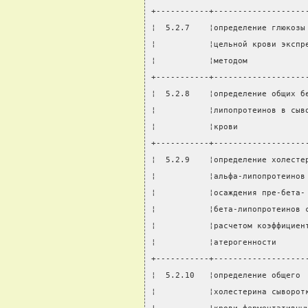
+-----------+-------------------
¦  5.2.7    ¦определение глюкозы
¦           ¦цельной крови экспр
¦           ¦методом            
+-----------+-------------------
¦  5.2.8    ¦определение общих б
¦           ¦липопротеинов в сыв
¦           ¦крови              
+-----------+-------------------
¦  5.2.9    ¦определение холесте
¦           ¦альфа-липопротеинов
¦           ¦осаждения пре-бета-
¦           ¦бета-липопротеинов 
¦           ¦расчетом коэффициен
¦           ¦атерогенности      
+-----------+-------------------
¦  5.2.10   ¦определение общего 
¦           ¦холестерина сыворот