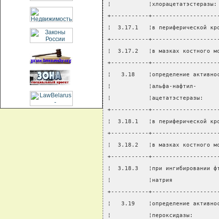
¦           ¦хлорацетатэстеразы:
+-----------+-------------------
¦  3.17.1   ¦в периферической кр
+-----------+-------------------
¦  3.17.2   ¦в мазках костного м
+-----------+-------------------
¦   3.18    ¦определение активно
¦           ¦альфа-нафтил-      
¦           ¦ацетатэстеразы:    
+-----------+-------------------
¦  3.18.1   ¦в периферической кр
+-----------+-------------------
¦  3.18.2   ¦в мазках костного м
+-----------+-------------------
¦  3.18.3   ¦при ингибировании ф
¦           ¦натрия             
+-----------+-------------------
¦   3.19    ¦определение активно
¦           ¦пероксидазы:       