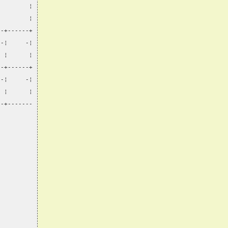
         ¦
         ¦
--+------+
 -¦     -¦
  ¦      ¦
--+------+
 -¦     -¦
  ¦      ¦
--+-------