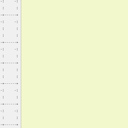
 -¦     -¦
  ¦      ¦
--+------+
 -¦     -¦
  ¦      ¦
  ¦      ¦
--+------+
 -¦     -¦
  ¦      ¦
--+------+
  ¦      ¦
  ¦      ¦
--+------+
 -¦     -¦
  ¦      ¦
--+------+
 -¦     -¦
  ¦      ¦
--+------+