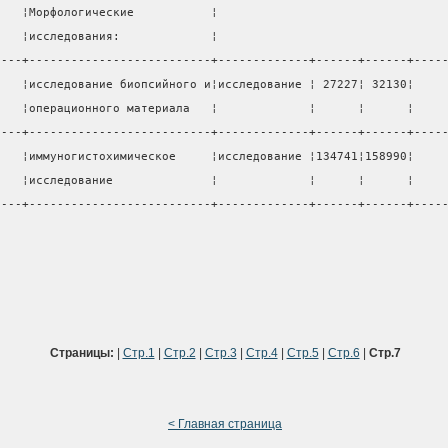
    ¦Морфологические           ¦                                
    ¦исследования:             ¦                                
----+--------------------------+-------------+------+------+----
    ¦исследование биопсийного и¦исследование ¦ 27227¦ 32130¦    
    ¦операционного материала   ¦             ¦      ¦      ¦    
----+--------------------------+-------------+------+------+----
    ¦иммуногистохимическое     ¦исследование ¦134741¦158990¦    
    ¦исследование              ¦             ¦      ¦      ¦    
----+--------------------------+-------------+------+------+----
Страницы:
|
Стр.1
|
Стр.2
|
Стр.3
|
Стр.4
|
Стр.5
|
Стр.6
|
Стр.7
< Главная страница