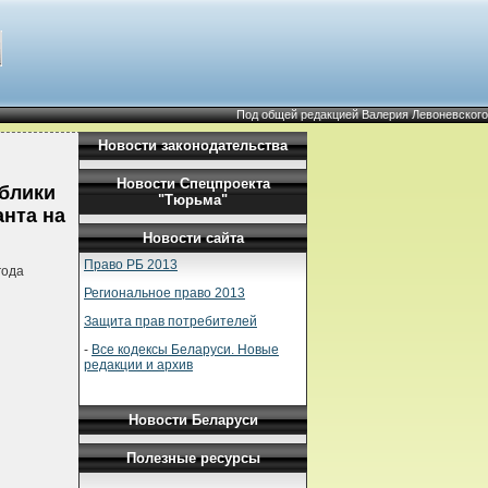
Под общей редакцией Валерия Левоневского
Новости законодательства
Новости Спецпроекта
блики
"Тюрьма"
анта на
Новости сайта
Право РБ 2013
года
Региональное право 2013
Защита прав потребителей
-
Все кодексы Беларуси. Новые
редакции и архив
Новости Беларуси
Полезные ресурсы