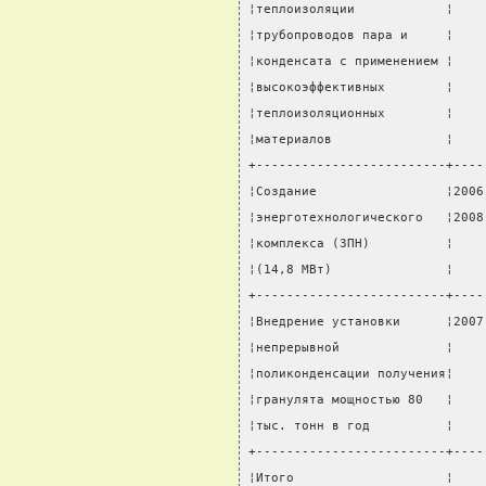
¦теплоизоляции            ¦    
¦трубопроводов пара и     ¦    
¦конденсата с применением ¦    
¦высокоэффективных        ¦    
¦теплоизоляционных        ¦    
¦материалов               ¦    
+-------------------------+----
¦Создание                 ¦2006
¦энерготехнологического   ¦2008
¦комплекса (ЗПН)          ¦    
¦(14,8 МВт)               ¦    
+-------------------------+----
¦Внедрение установки      ¦2007
¦непрерывной              ¦    
¦поликонденсации получения¦    
¦гранулята мощностью 80   ¦    
¦тыс. тонн в год          ¦    
+-------------------------+----
¦Итого                    ¦    