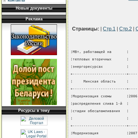
Контакты
Новые документы
Реклама
Страницы:
|
Стр.1
|
Стр.2
|
¦МВт, работающей на       ¦    
¦тепловых вторичных       ¦    
¦энергоресурсах           ¦    
+-------------------------+----
¦     Минская область     ¦    
+-------------------------+----
¦Модернизация схемы       ¦2006
¦распределения слива 1-й  ¦    
Ресурсы в тему
¦стадии обесшламливания   ¦    
¦                         ¦    
+-------------------------+----
¦Модернизация             ¦2007