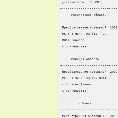
¦утилизатором (100 МВт)   ¦    
+-------------------------+----
¦     Могилевская область ¦    
+-------------------------+----
¦Преобразование котельной ¦2010
¦РК-3 в мини-ТЭЦ (15 - 20 ¦    
¦МВт) (начало             ¦    
¦строительства)           ¦    
+-------------------------+----
¦     Минская область     ¦    
+-------------------------+----
¦Преобразование котельной ¦2010
¦РК-3 в мини-ТЭЦ (35 МВт) ¦    
¦г.Борисов (начало        ¦    
¦строительства)           ¦    
+-------------------------+----
¦         г.Минск         ¦    
+-------------------------+----
¦Реконструкция очереди 10 ¦2008