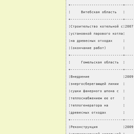
+-------------------------+----
¦     Витебская область   ¦    
+-------------------------+----
¦Строительство котельной с¦2007
¦установкой парового котла¦    
¦на древесных отходах     ¦    
¦(окончание работ)        ¦    
+-------------------------+----
¦     Гомельская область  ¦    
+-------------------------+----
¦Внедрение                ¦2009
¦энергосберегающей линии  ¦    
¦сушки фанерного шпона с  ¦    
¦теплоснабжением ее от    ¦    
¦теплогенератора на       ¦    
¦древесных отходах        ¦    
+-------------------------+----
¦Реконструкция            ¦2009