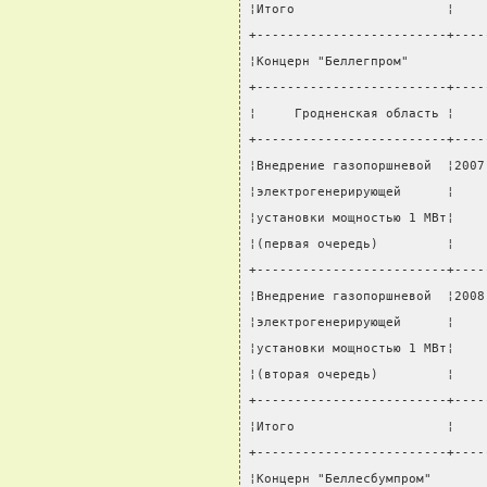
¦Итого                    ¦    
+-------------------------+----
¦Концерн "Беллегпром"          
+-------------------------+----
¦     Гродненская область ¦    
+-------------------------+----
¦Внедрение газопоршневой  ¦2007
¦электрогенерирующей      ¦    
¦установки мощностью 1 МВт¦    
¦(первая очередь)         ¦    
+-------------------------+----
¦Внедрение газопоршневой  ¦2008
¦электрогенерирующей      ¦    
¦установки мощностью 1 МВт¦    
¦(вторая очередь)         ¦    
+-------------------------+----
¦Итого                    ¦    
+-------------------------+----
¦Концерн "Беллесбумпром"       