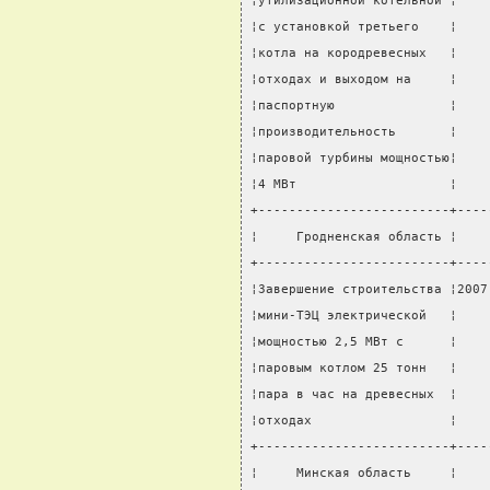
¦утилизационной котельной ¦    
¦с установкой третьего    ¦    
¦котла на кородревесных   ¦    
¦отходах и выходом на     ¦    
¦паспортную               ¦    
¦производительность       ¦    
¦паровой турбины мощностью¦    
¦4 МВт                    ¦    
+-------------------------+----
¦     Гродненская область ¦    
+-------------------------+----
¦Завершение строительства ¦2007
¦мини-ТЭЦ электрической   ¦    
¦мощностью 2,5 МВт с      ¦    
¦паровым котлом 25 тонн   ¦    
¦пара в час на древесных  ¦    
¦отходах                  ¦    
+-------------------------+----
¦     Минская область     ¦    