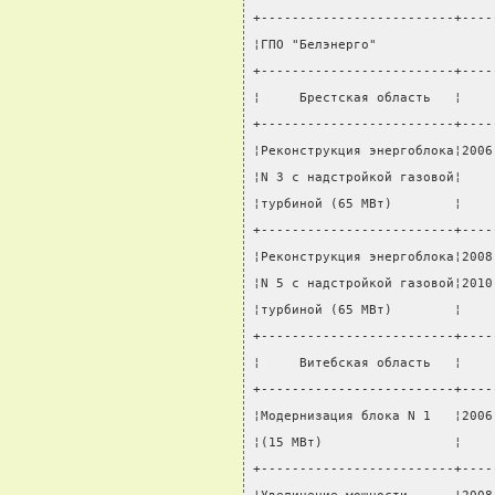
+-------------------------+----
¦ГПО "Белэнерго"               
+-------------------------+----
¦     Брестская область   ¦    
+-------------------------+----
¦Реконструкция энергоблока¦2006
¦N 3 с надстройкой газовой¦    
¦турбиной (65 МВт)        ¦    
+-------------------------+----
¦Реконструкция энергоблока¦2008
¦N 5 с надстройкой газовой¦2010
¦турбиной (65 МВт)        ¦    
+-------------------------+----
¦     Витебская область   ¦    
+-------------------------+----
¦Модернизация блока N 1   ¦2006
¦(15 МВт)                 ¦    
+-------------------------+----