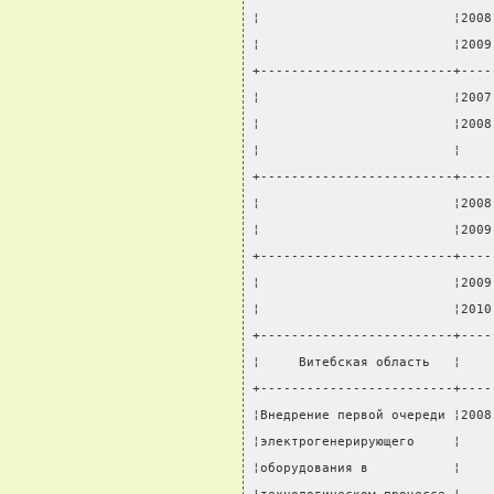
¦                         ¦2008
¦                         ¦2009
+-------------------------+----
¦                         ¦2007
¦                         ¦2008
¦                         ¦    
+-------------------------+----
¦                         ¦2008
¦                         ¦2009
+-------------------------+----
¦                         ¦2009
¦                         ¦2010
+-------------------------+----
¦     Витебская область   ¦    
+-------------------------+----
¦Внедрение первой очереди ¦2008
¦электрогенерирующего     ¦    
¦оборудования в           ¦    