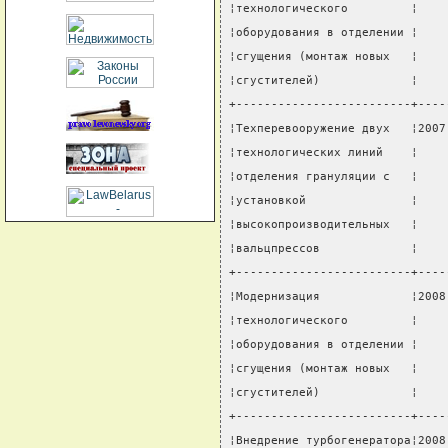
¦технологического         ¦    
¦оборудования в отделении ¦    
¦сгущения (монтаж новых   ¦    
¦сгустителей)             ¦    
+-------------------------+----
¦Техперевооружение двух   ¦2007
¦технологических линий    ¦    
¦отделения грануляции с   ¦    
¦установкой               ¦    
¦высокопроизводительных   ¦    
¦вальцпрессов             ¦    
+-------------------------+----
¦Модернизация             ¦2008
¦технологического         ¦    
¦оборудования в отделении ¦    
¦сгущения (монтаж новых   ¦    
¦сгустителей)             ¦    
+-------------------------+----
¦Внедрение турбогенератора¦2008