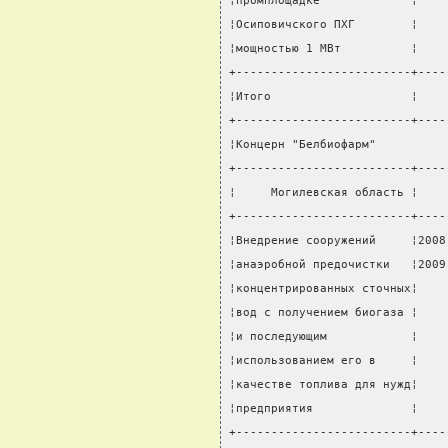
¦промплощадке             ¦    
¦Осиповичского ПХГ        ¦    
¦мощностью 1 МВт          ¦    
+-------------------------+----
¦Итого                    ¦    
+-------------------------+----
¦Концерн "Белбиофарм"          
+-------------------------+----
¦     Могилевская область ¦    
+-------------------------+----
¦Внедрение сооружений     ¦2008
¦анаэробной предочистки   ¦2009
¦концентрированных сточных¦    
¦вод с получением биогаза ¦    
¦и последующим            ¦    
¦использованием его в     ¦    
¦качестве топлива для нужд¦    
¦предприятия              ¦    
+-------------------------+----