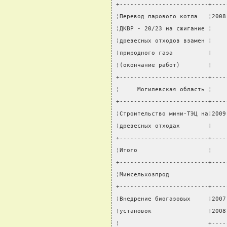
+-------------------------+----
¦Перевод парового котла   ¦2008
¦ДКВР - 20/23 на сжигание ¦    
¦древесных отходов взамен ¦    
¦природного газа          ¦    
¦(окончание работ)        ¦    
+-------------------------+----
¦     Могилевская область ¦    
+-------------------------+----
¦Строительство мини-ТЭЦ на¦2009
¦древесных отходах        ¦    
+-------------------------+----
¦Итого                    ¦    
+-------------------------+----
¦Минсельхозпрод                
+-------------------------+----
¦Внедрение биогазовых     ¦2007
¦установок                ¦2008
¦                         +----