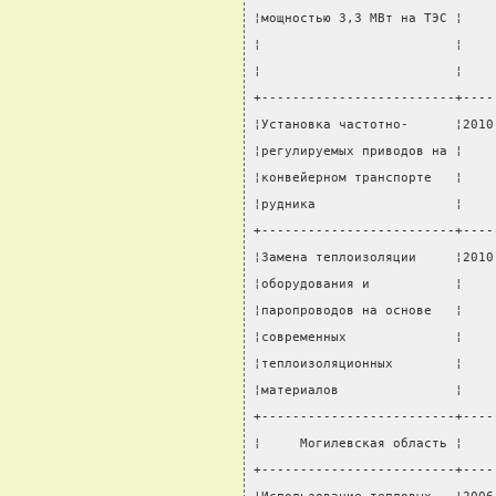
¦мощностью 3,3 МВт на ТЭС ¦    
¦                         ¦    
¦                         ¦    
+-------------------------+----
¦Установка частотно-      ¦2010
¦регулируемых приводов на ¦    
¦конвейерном транспорте   ¦    
¦рудника                  ¦    
+-------------------------+----
¦Замена теплоизоляции     ¦2010
¦оборудования и           ¦    
¦паропроводов на основе   ¦    
¦современных              ¦    
¦теплоизоляционных        ¦    
¦материалов               ¦    
+-------------------------+----
¦     Могилевская область ¦    
+-------------------------+----