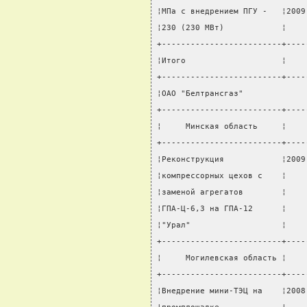
¦МПа с внедрением ПГУ -   ¦2009
¦230 (230 МВт)            ¦    
+-------------------------+----
¦Итого                    ¦    
+-------------------------+----
¦ОАО "Белтрансгаз"             
+-------------------------+----
¦     Минская область     ¦    
+-------------------------+----
¦Реконструкция            ¦2009
¦компрессорных цехов с    ¦    
¦заменой агрегатов        ¦    
¦ГПА-Ц-6,3 на ГПА-12      ¦    
¦"Урал"                   ¦    
+-------------------------+----
¦     Могилевская область ¦    
+-------------------------+----
¦Внедрение мини-ТЭЦ на    ¦2008