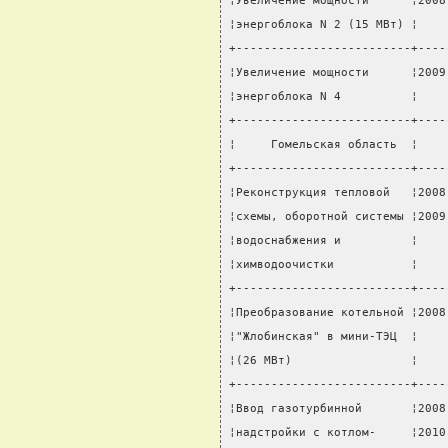
¦Увеличение мощности      ¦2008
¦энергоблока N 2 (15 МВт) ¦    
+-------------------------+----
¦Увеличение мощности      ¦2009
¦энергоблока N 4          ¦    
+-------------------------+----
¦     Гомельская область  ¦    
+-------------------------+----
¦Реконструкция тепловой   ¦2008
¦схемы, оборотной системы ¦2009
¦водоснабжения и          ¦    
¦химводоочистки           ¦    
+-------------------------+----
¦Преобразование котельной ¦2008
¦"Жлобинская" в мини-ТЭЦ  ¦    
¦(26 МВт)                 ¦    
+-------------------------+----
¦Ввод газотурбинной       ¦2008
¦надстройки с котлом-     ¦2010