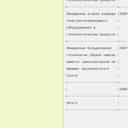
¦технологическом процессе ¦    
+-------------------------+----
¦Внедрение второй очереди ¦2009
¦электрогенерирующего     ¦    
¦оборудования в           ¦    
¦технологическом процессе ¦    
+-------------------------+----
¦Внедрение бульдозерной   ¦2007
¦технологии уборки навоза ¦    
¦вместо транспортерной на ¦    
¦фермах крупнорогатого    ¦    
¦скота                    ¦    
+-------------------------+----
¦                         ¦2008
+-------------------------+----
¦Итого                    ¦    
¦-------------------------+----