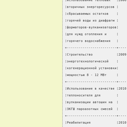
¦Использование тепловых   ¦2006
¦вторичных энергоресурсов ¦    
¦сбрасываемых остатков    ¦    
¦горячей воды из диафрагм ¦    
¦форматоров-вулканизаторов¦    
¦для нужд отопления и     ¦    
¦горячего водоснабжения   ¦    
+-------------------------+----
¦Строительство            ¦2009
¦энерготехнологической    ¦    
¦когенерационной установки¦    
¦мощностью 8 - 12 МВт     ¦    
+-------------------------+----
¦Использование в качестве ¦2010
¦теплоносителя для        ¦    
¦вулканизации автошин на  ¦    
¦ЗКГШ пароазотных смесей  ¦    
+-------------------------+----
¦Реабилитация             ¦2010