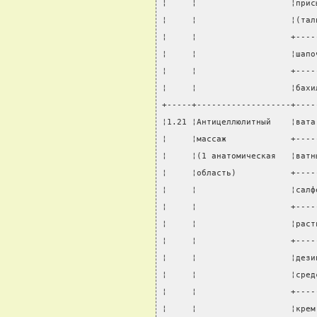
¦     ¦                   ¦прис
¦     ¦                   ¦(тал
¦     ¦                   +----
¦     ¦                   ¦шапо
¦     ¦                   +----
¦     ¦                   ¦бахи
+-----+-------------------+----
¦1.21 ¦Антицеллюлитный    ¦вата
¦     ¦массаж             +----
¦     ¦(1 анатомическая   ¦ватн
¦     ¦область)           +----
¦     ¦                   ¦салф
¦     ¦                   +----
¦     ¦                   ¦раст
¦     ¦                   +----
¦     ¦                   ¦дези
¦     ¦                   ¦сред
¦     ¦                   +----
¦     ¦                   ¦крем