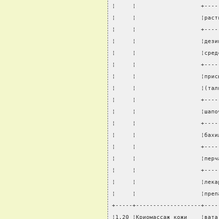
¦     ¦                   +----
¦     ¦                   ¦раст
¦     ¦                   +----
¦     ¦                   ¦дези
¦     ¦                   ¦сред
¦     ¦                   +----
¦     ¦                   ¦прис
¦     ¦                   ¦(тал
¦     ¦                   +----
¦     ¦                   ¦шапо
¦     ¦                   +----
¦     ¦                   ¦бахи
¦     ¦                   +----
¦     ¦                   ¦перч
¦     ¦                   +----
¦     ¦                   ¦лека
¦     ¦                   ¦преп
+-----+-------------------+----
¦1.20 ¦Криомассаж кожи    ¦вата