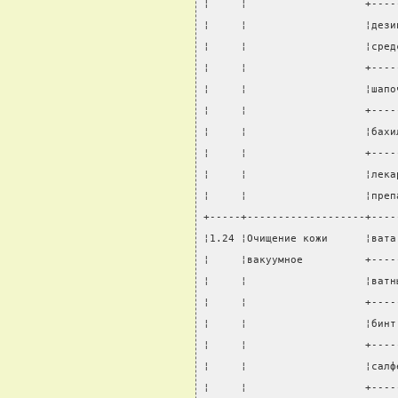
¦     ¦                   +----
¦     ¦                   ¦дези
¦     ¦                   ¦сред
¦     ¦                   +----
¦     ¦                   ¦шапо
¦     ¦                   +----
¦     ¦                   ¦бахи
¦     ¦                   +----
¦     ¦                   ¦лека
¦     ¦                   ¦преп
+-----+-------------------+----
¦1.24 ¦Очищение кожи      ¦вата
¦     ¦вакуумное          +----
¦     ¦                   ¦ватн
¦     ¦                   +----
¦     ¦                   ¦бинт
¦     ¦                   +----
¦     ¦                   ¦салф
¦     ¦                   +----