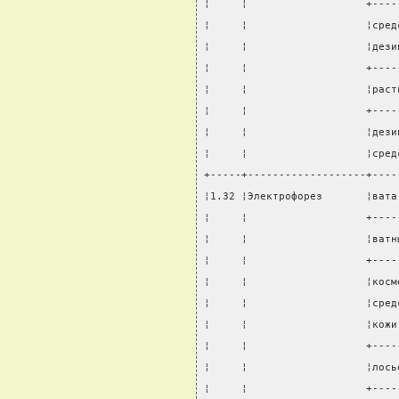
¦     ¦                   +----
¦     ¦                   ¦сред
¦     ¦                   ¦дези
¦     ¦                   +----
¦     ¦                   ¦раст
¦     ¦                   +----
¦     ¦                   ¦дези
¦     ¦                   ¦сред
+-----+-------------------+----
¦1.32 ¦Электрофорез       ¦вата
¦     ¦                   +----
¦     ¦                   ¦ватн
¦     ¦                   +----
¦     ¦                   ¦косм
¦     ¦                   ¦сред
¦     ¦                   ¦кожи
¦     ¦                   +----
¦     ¦                   ¦лось
¦     ¦                   +----