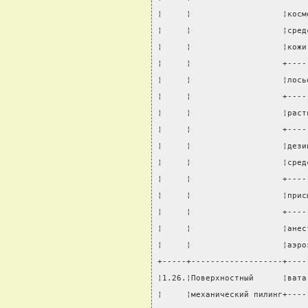
¦     ¦                   ¦косм
¦     ¦                   ¦сред
¦     ¦                   ¦кожи
¦     ¦                   +----
¦     ¦                   ¦лось
¦     ¦                   +----
¦     ¦                   ¦раст
¦     ¦                   +----
¦     ¦                   ¦дези
¦     ¦                   ¦сред
¦     ¦                   +----
¦     ¦                   ¦прис
¦     ¦                   +----
¦     ¦                   ¦анес
¦     ¦                   ¦аэро
+-----+-------------------+----
¦1.26.¦Поверхностный      ¦вата
¦     ¦механический пилинг+----