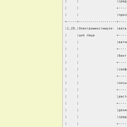
¦     ¦                   ¦сред
¦     ¦                   +----
¦     ¦                   ¦прис
+-----+-------------------+----
¦1.29.¦Электромиостимуля- ¦вата
¦     ¦ция лица           +----
¦     ¦                   ¦ватн
¦     ¦                   +----
¦     ¦                   ¦бинт
¦     ¦                   +----
¦     ¦                   ¦салф
¦     ¦                   +----
¦     ¦                   ¦лось
¦     ¦                   +----
¦     ¦                   ¦раст
¦     ¦                   +----
¦     ¦                   ¦дези
¦     ¦                   ¦сред
¦     ¦                   +----