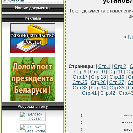
установ
Контакты
Новые документы
Текст документа с изменени
и
Реклама
< Г
Страницы:
|
Стр.1
|
Стр.2
|
С
Стр.9
|
Стр.10
|
Стр.11
|
Ст
Стр.17
|
Стр.18
|
Стр.19
|
Ст
Стр.25
|
Стр.26
|
Стр.27
|
Ст
Стр.33
|
Стр.34
|
Стр.35
|
Ст
Стр.41
|
Стр.42
|
Стр.4
Ресурсы в тему
¦     ¦                   ¦лось
¦     ¦                   +----
¦     ¦                   ¦раст