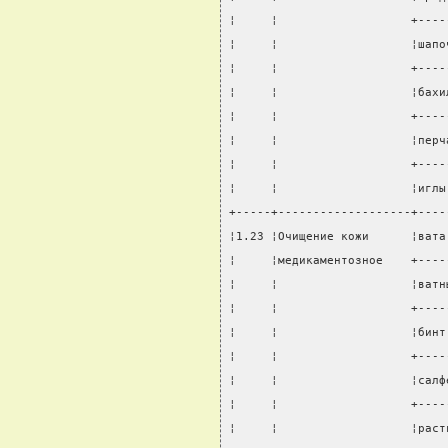
¦     ¦                   +----
¦     ¦                   ¦шапо
¦     ¦                   +----
¦     ¦                   ¦бахи
¦     ¦                   +----
¦     ¦                   ¦перч
¦     ¦                   +----
¦     ¦                   ¦иглы
+-----+-------------------+----
¦1.23 ¦Очищение кожи      ¦вата
¦     ¦медикаментозное    +----
¦     ¦                   ¦ватн
¦     ¦                   +----
¦     ¦                   ¦бинт
¦     ¦                   +----
¦     ¦                   ¦салф
¦     ¦                   +----
¦     ¦                   ¦раст