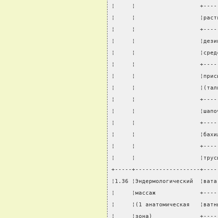
¦     ¦                   +----
¦     ¦                   ¦раст
¦     ¦                   +----
¦     ¦                   ¦дези
¦     ¦                   ¦сред
¦     ¦                   +----
¦     ¦                   ¦прис
¦     ¦                   ¦(тал
¦     ¦                   +----
¦     ¦                   ¦шапо
¦     ¦                   +----
¦     ¦                   ¦бахи
¦     ¦                   +----
¦     ¦                   ¦трус
+-----+-------------------+----
¦1.36 ¦Эндермологический  ¦вата
¦     ¦массаж             +----
¦     ¦(1 анатомическая   ¦ватн
¦     ¦зона)              +----