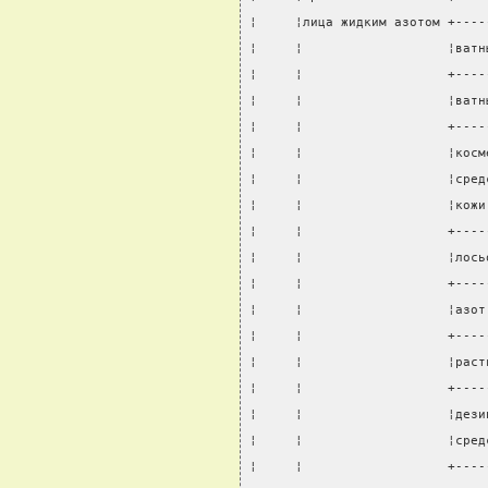
¦     ¦лица жидким азотом +----
¦     ¦                   ¦ватн
¦     ¦                   +----
¦     ¦                   ¦ватн
¦     ¦                   +----
¦     ¦                   ¦косм
¦     ¦                   ¦сред
¦     ¦                   ¦кожи
¦     ¦                   +----
¦     ¦                   ¦лось
¦     ¦                   +----
¦     ¦                   ¦азот
¦     ¦                   +----
¦     ¦                   ¦раст
¦     ¦                   +----
¦     ¦                   ¦дези
¦     ¦                   ¦сред
¦     ¦                   +----