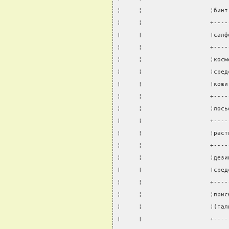
¦     ¦                   ¦бинт
¦     ¦                   +----
¦     ¦                   ¦салф
¦     ¦                   +----
¦     ¦                   ¦косм
¦     ¦                   ¦сред
¦     ¦                   ¦кожи
¦     ¦                   +----
¦     ¦                   ¦лось
¦     ¦                   +----
¦     ¦                   ¦раст
¦     ¦                   +----
¦     ¦                   ¦дези
¦     ¦                   ¦сред
¦     ¦                   +----
¦     ¦                   ¦прис
¦     ¦                   ¦(тал
¦     ¦                   +----