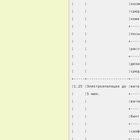
¦     ¦                   ¦косм
¦     ¦                   ¦сред
¦     ¦                   ¦кожи
¦     ¦                   +----
¦     ¦                   ¦лось
¦     ¦                   +----
¦     ¦                   ¦раст
¦     ¦                   +----
¦     ¦                   ¦дези
¦     ¦                   ¦сред
+-----+-------------------+----
¦1.25 ¦Электроэпиляция до ¦вата
¦     ¦5 мин.             +----
¦     ¦                   ¦ватн
¦     ¦                   +----
¦     ¦                   ¦бинт
¦     ¦                   +----
¦     ¦                   ¦салф
¦     ¦                   +----