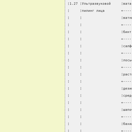
¦1.27 ¦Ультразвуковой     ¦вата
¦     ¦пилинг лица        +----
¦     ¦                   ¦ватн
¦     ¦                   +----
¦     ¦                   ¦бинт
¦     ¦                   +----
¦     ¦                   ¦салф
¦     ¦                   +----
¦     ¦                   ¦лось
¦     ¦                   +----
¦     ¦                   ¦раст
¦     ¦                   +----
¦     ¦                   ¦дези
¦     ¦                   ¦сред
¦     ¦                   +----
¦     ¦                   ¦шапо
¦     ¦                   +----
¦     ¦                   ¦бахи
¦     ¦                   +----