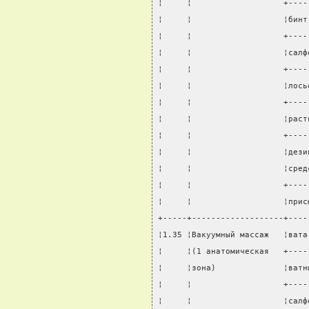
¦     ¦                   +----
¦     ¦                   ¦бинт
¦     ¦                   +----
¦     ¦                   ¦салф
¦     ¦                   +----
¦     ¦                   ¦лось
¦     ¦                   +----
¦     ¦                   ¦раст
¦     ¦                   +----
¦     ¦                   ¦дези
¦     ¦                   ¦сред
¦     ¦                   +----
¦     ¦                   ¦прис
+-----+-------------------+----
¦1.35 ¦Вакуумный массаж   ¦вата
¦     ¦(1 анатомическая   +----
¦     ¦зона)              ¦ватн
¦     ¦                   +----
¦     ¦                   ¦салф