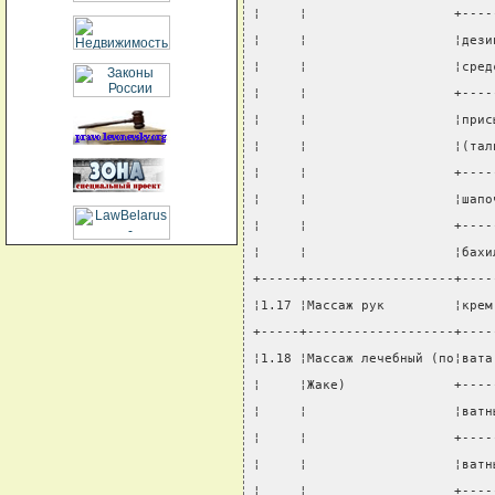
¦     ¦                   +----
¦     ¦                   ¦дези
¦     ¦                   ¦сред
¦     ¦                   +----
¦     ¦                   ¦прис
¦     ¦                   ¦(тал
¦     ¦                   +----
¦     ¦                   ¦шапо
¦     ¦                   +----
¦     ¦                   ¦бахи
+-----+-------------------+----
¦1.17 ¦Массаж рук         ¦крем
+-----+-------------------+----
¦1.18 ¦Массаж лечебный (по¦вата
¦     ¦Жаке)              +----
¦     ¦                   ¦ватн
¦     ¦                   +----
¦     ¦                   ¦ватн
¦     ¦                   +----