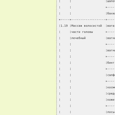
¦     ¦                   ¦шапо
¦     ¦                   +----
¦     ¦                   ¦бахи
+-----+-------------------+----
¦1.19 ¦Массаж волосистой  ¦вата
¦     ¦части головы       +----
¦     ¦лечебный           ¦ватн
¦     ¦                   +----
¦     ¦                   ¦ватн
¦     ¦                   +----
¦     ¦                   ¦бинт
¦     ¦                   +----
¦     ¦                   ¦салф
¦     ¦                   +----
¦     ¦                   ¦косм
¦     ¦                   ¦сред
¦     ¦                   ¦кожи
¦     ¦                   +----
¦     ¦                   ¦лось