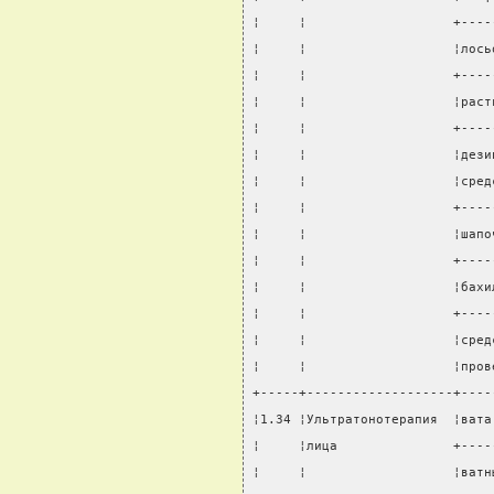
¦     ¦                   +----
¦     ¦                   ¦лось
¦     ¦                   +----
¦     ¦                   ¦раст
¦     ¦                   +----
¦     ¦                   ¦дези
¦     ¦                   ¦сред
¦     ¦                   +----
¦     ¦                   ¦шапо
¦     ¦                   +----
¦     ¦                   ¦бахи
¦     ¦                   +----
¦     ¦                   ¦сред
¦     ¦                   ¦пров
+-----+-------------------+----
¦1.34 ¦Ультратонотерапия  ¦вата
¦     ¦лица               +----
¦     ¦                   ¦ватн