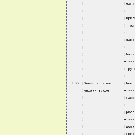
¦     ¦                   ¦масл
¦     ¦                   +----
¦     ¦                   ¦прис
¦     ¦                   ¦(тал
¦     ¦                   +----
¦     ¦                   ¦шапо
¦     ¦                   +----
¦     ¦                   ¦бахи
¦     ¦                   +----
¦     ¦                   ¦трус
+-----+-------------------+----
¦1.22 ¦Очищение кожи      ¦бинт
¦     ¦механическое       +----
¦     ¦                   ¦салф
¦     ¦                   +----
¦     ¦                   ¦раст
¦     ¦                   +----
¦     ¦                   ¦дези
¦     ¦                   ¦сред