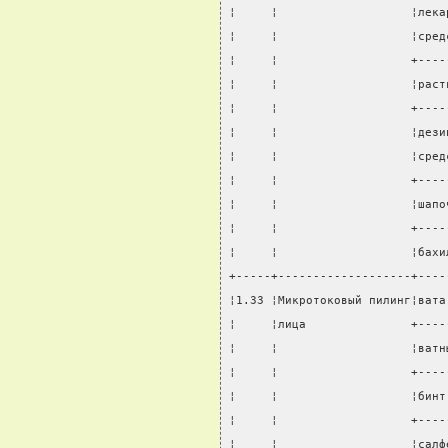
¦     ¦                   ¦лека
¦     ¦                   ¦сред
¦     ¦                   +----
¦     ¦                   ¦раст
¦     ¦                   +----
¦     ¦                   ¦дези
¦     ¦                   ¦сред
¦     ¦                   +----
¦     ¦                   ¦шапо
¦     ¦                   +----
¦     ¦                   ¦бахи
+-----+-------------------+----
¦1.33 ¦Микротоковый пилинг¦вата
¦     ¦лица               +----
¦     ¦                   ¦ватн
¦     ¦                   +----
¦     ¦                   ¦бинт
¦     ¦                   +----
¦     ¦                   ¦салф