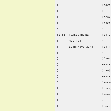
¦     ¦                   ¦раст
¦     ¦                   +----
¦     ¦                   ¦дези
¦     ¦                   ¦сред
+-----+-------------------+----
¦1.31 ¦Гальванизация      ¦вата
¦     ¦местная            +----
¦     ¦дезинкрустация     ¦ватн
¦     ¦                   +----
¦     ¦                   ¦бинт
¦     ¦                   +----
¦     ¦                   ¦салф
¦     ¦                   +----
¦     ¦                   ¦косм
¦     ¦                   ¦сред
¦     ¦                   ¦кожи
¦     ¦                   +----
¦     ¦                   ¦лось