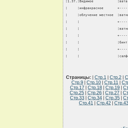
¦1.37.¦Видимое            ¦вата
¦     ¦инфракрасное       +----
¦     ¦облучение местное  ¦ватн
¦     ¦                   +----
¦     ¦                   ¦ватн
¦     ¦                   +----
¦     ¦                   ¦бинт
¦     ¦                   +----
¦     ¦                   ¦салф
Страницы:
|
Стр.1
|
Стр.2
|
С
Стр.9
|
Стр.10
|
Стр.11
|
Ст
Стр.17
|
Стр.18
|
Стр.19
|
Ст
Стр.25
|
Стр.26
|
Стр.27
|
Ст
Стр.33
|
Стр.34
|
Стр.35
|
Ст
Стр.41
|
Стр.42
|
Стр.4