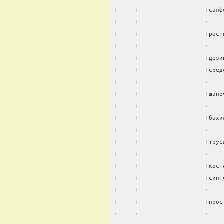
¦     ¦                   ¦салф
¦     ¦                   +----
¦     ¦                   ¦раст
¦     ¦                   +----
¦     ¦                   ¦дези
¦     ¦                   ¦сред
¦     ¦                   +----
¦     ¦                   ¦шапо
¦     ¦                   +----
¦     ¦                   ¦бахи
¦     ¦                   +----
¦     ¦                   ¦трус
¦     ¦                   +----
¦     ¦                   ¦кост
¦     ¦                   ¦синт
¦     ¦                   +----
¦     ¦                   ¦прос
+-----+-------------------+----