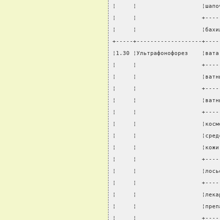
¦     ¦                   ¦шапо
¦     ¦                   +----
¦     ¦                   ¦бахи
+-----+-------------------+----
¦1.30 ¦Ультрафонофорез    ¦вата
¦     ¦                   +----
¦     ¦                   ¦ватн
¦     ¦                   +----
¦     ¦                   ¦ватн
¦     ¦                   +----
¦     ¦                   ¦косм
¦     ¦                   ¦сред
¦     ¦                   ¦кожи
¦     ¦                   +----
¦     ¦                   ¦лось
¦     ¦                   +----
¦     ¦                   ¦лека
¦     ¦                   ¦преп
¦     ¦                   +----