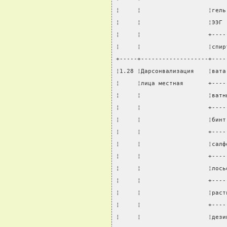
¦     ¦                   ¦гель
¦     ¦                   ¦ЭЭГ 
¦     ¦                   +----
¦     ¦                   ¦спир
+-----+-------------------+----
¦1.28 ¦Дарсонвализация    ¦вата
¦     ¦лица местная       +----
¦     ¦                   ¦ватн
¦     ¦                   +----
¦     ¦                   ¦бинт
¦     ¦                   +----
¦     ¦                   ¦салф
¦     ¦                   +----
¦     ¦                   ¦лось
¦     ¦                   +----
¦     ¦                   ¦раст
¦     ¦                   +----
¦     ¦                   ¦дези