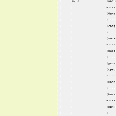
¦     ¦лица               ¦ватн
¦     ¦                   +----
¦     ¦                   ¦бинт
¦     ¦                   +----
¦     ¦                   ¦салф
¦     ¦                   +----
¦     ¦                   ¦лось
¦     ¦                   +----
¦     ¦                   ¦раст
¦     ¦                   +----
¦     ¦                   ¦дези
¦     ¦                   ¦сред
¦     ¦                   +----
¦     ¦                   ¦шапо
¦     ¦                   +----
¦     ¦                   ¦бахи
¦     ¦                   +----
¦     ¦                   ¦пили
+-----+-------------------+----