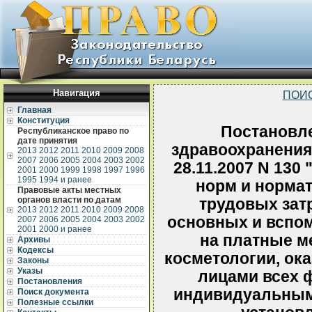
Навигация
ПОИ
Главная
Конституция
Постановл
Республиканское право по
дате принятия
здравоохранения
2013
2012
2011
2010
2009
2008
2007
2006
2005
2004
2003
2002
28.11.2007 N 130
2001
2000
1999
1998
1997
1996
1995
1994 и ранее
норм и норма
Правовые акты местных
органов власти по датам
трудовых затр
2013
2012
2011
2010
2009
2008
основных и вспо
2007
2006
2005
2004
2003
2002
2001
2000 и ранее
на платные м
Архивы
Кодексы
косметологии, о
Законы
Указы
лицами всех 
Постановления
индивидуальным
Поиск документа
Полезные ссылки