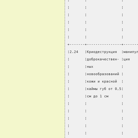
¦       ¦                ¦      
¦       ¦                ¦      
¦       ¦                ¦      
¦       ¦                ¦      
¦       ¦                ¦      
¦       ¦                ¦      
+-------+----------------+------
¦2.24   ¦Криодеструкция  ¦манипу
¦       ¦доброкачествен- ¦ция   
¦       ¦ных             ¦      
¦       ¦новообразований ¦      
¦       ¦кожи и красной  ¦      
¦       ¦каймы губ от 0,5¦      
¦       ¦см до 1 см      ¦      
¦       ¦                ¦      
¦       ¦                ¦      
¦       ¦                ¦      
¦       ¦                ¦      
¦       ¦                ¦      