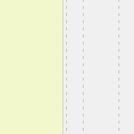
¦       ¦                ¦      
¦       ¦                ¦      
¦       ¦                ¦      
¦       ¦                ¦      
¦       ¦                ¦      
¦       ¦                ¦      
¦       ¦                ¦      
¦       ¦                ¦      
¦       ¦                ¦      
¦       ¦                ¦      
¦       ¦                ¦      
¦       ¦                ¦      
¦       ¦                ¦      
¦       ¦                ¦      
¦       ¦                ¦      
¦       ¦                ¦      
¦       ¦                ¦      
¦       ¦                ¦      
¦       ¦                ¦      