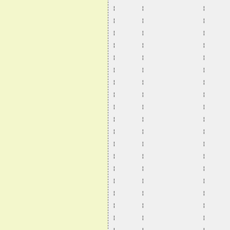
¦       ¦                ¦      
¦       ¦                ¦      
¦       ¦                ¦      
¦       ¦                ¦      
¦       ¦                ¦      
¦       ¦                ¦      
¦       ¦                ¦      
¦       ¦                ¦      
¦       ¦                ¦      
¦       ¦                ¦      
¦       ¦                ¦      
¦       ¦                ¦      
¦       ¦                ¦      
¦       ¦                ¦      
¦       ¦                ¦      
¦       ¦                ¦      
¦       ¦                ¦      
¦       ¦                ¦      