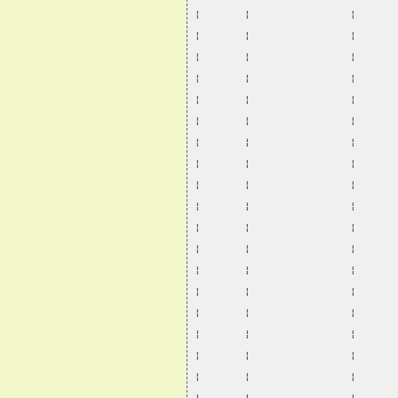
¦       ¦                ¦      
¦       ¦                ¦      
¦       ¦                ¦      
¦       ¦                ¦      
¦       ¦                ¦      
¦       ¦                ¦      
¦       ¦                ¦      
¦       ¦                ¦      
¦       ¦                ¦      
¦       ¦                ¦      
¦       ¦                ¦      
¦       ¦                ¦      
¦       ¦                ¦      
¦       ¦                ¦      
¦       ¦                ¦      
¦       ¦                ¦      
¦       ¦                ¦      
¦       ¦                ¦      