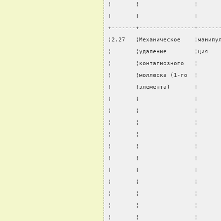
¦       ¦                ¦      
¦       ¦                ¦      
+-------+----------------+------
¦2.27   ¦Механическое    ¦манипу
¦       ¦удаление        ¦ция   
¦       ¦контагиозного   ¦      
¦       ¦моллюска (1-го  ¦      
¦       ¦элемента)       ¦      
¦       ¦                ¦      
¦       ¦                ¦      
¦       ¦                ¦      
¦       ¦                ¦      
¦       ¦                ¦      
¦       ¦                ¦      
¦       ¦                ¦      
¦       ¦                ¦      
¦       ¦                ¦      
¦       ¦                ¦      
¦       ¦                ¦      