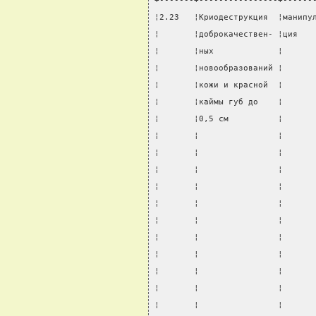
+-------+----------------+------
¦2.23   ¦Криодеструкция  ¦манипу
¦       ¦доброкачествен- ¦ция   
¦       ¦ных             ¦      
¦       ¦новообразований ¦      
¦       ¦кожи и красной  ¦      
¦       ¦каймы губ до    ¦      
¦       ¦0,5 см          ¦      
¦       ¦                ¦      
¦       ¦                ¦      
¦       ¦                ¦      
¦       ¦                ¦      
¦       ¦                ¦      
¦       ¦                ¦      
¦       ¦                ¦      
¦       ¦                ¦      
¦       ¦                ¦      
¦       ¦                ¦      
¦       ¦                ¦      