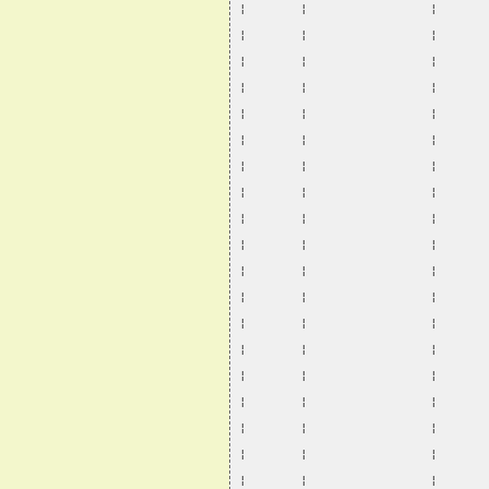
¦       ¦                ¦      
¦       ¦                ¦      
¦       ¦                ¦      
¦       ¦                ¦      
¦       ¦                ¦      
¦       ¦                ¦      
¦       ¦                ¦      
¦       ¦                ¦      
¦       ¦                ¦      
¦       ¦                ¦      
¦       ¦                ¦      
¦       ¦                ¦      
¦       ¦                ¦      
¦       ¦                ¦      
¦       ¦                ¦      
¦       ¦                ¦      
¦       ¦                ¦      
¦       ¦                ¦      
¦       ¦                ¦      