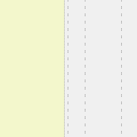
¦       ¦                ¦      
¦       ¦                ¦      
¦       ¦                ¦      
¦       ¦                ¦      
¦       ¦                ¦      
¦       ¦                ¦      
¦       ¦                ¦      
¦       ¦                ¦      
¦       ¦                ¦      
¦       ¦                ¦      
¦       ¦                ¦      
¦       ¦                ¦      
¦       ¦                ¦      
¦       ¦                ¦      
¦       ¦                ¦      
¦       ¦                ¦      
¦       ¦                ¦      
¦       ¦                ¦      
¦       ¦                ¦      