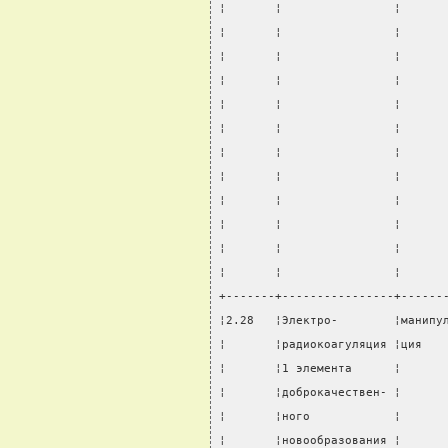
¦       ¦                ¦      
¦       ¦                ¦      
¦       ¦                ¦      
¦       ¦                ¦      
¦       ¦                ¦      
¦       ¦                ¦      
¦       ¦                ¦      
¦       ¦                ¦      
¦       ¦                ¦      
¦       ¦                ¦      
¦       ¦                ¦      
¦       ¦                ¦      
+-------+----------------+------
¦2.28   ¦Электро-        ¦манипу
¦       ¦радиокоагуляция ¦ция   
¦       ¦1 элемента      ¦      
¦       ¦доброкачествен- ¦      
¦       ¦ного            ¦      
¦       ¦новообразования ¦      