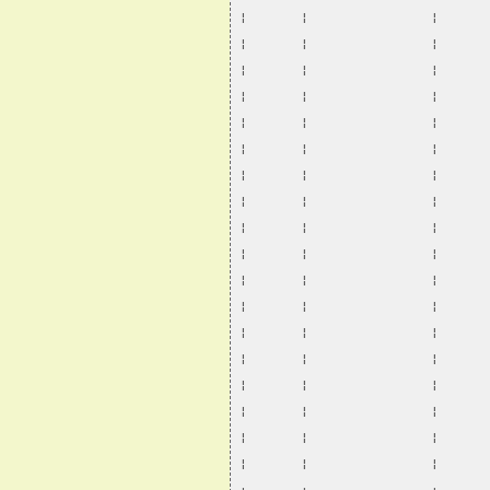
¦       ¦                ¦      
¦       ¦                ¦      
¦       ¦                ¦      
¦       ¦                ¦      
¦       ¦                ¦      
¦       ¦                ¦      
¦       ¦                ¦      
¦       ¦                ¦      
¦       ¦                ¦      
¦       ¦                ¦      
¦       ¦                ¦      
¦       ¦                ¦      
¦       ¦                ¦      
¦       ¦                ¦      
¦       ¦                ¦      
¦       ¦                ¦      
¦       ¦                ¦      
¦       ¦                ¦      