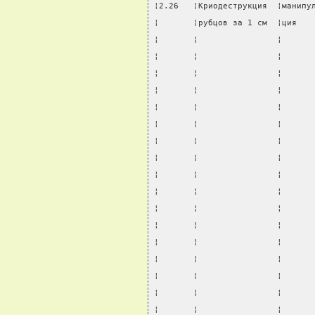
¦2.26   ¦Криодеструкция  ¦манипу
¦       ¦рубцов за 1 см  ¦ция   
¦       ¦                ¦      
¦       ¦                ¦      
¦       ¦                ¦      
¦       ¦                ¦      
¦       ¦                ¦      
¦       ¦                ¦      
¦       ¦                ¦      
¦       ¦                ¦      
¦       ¦                ¦      
¦       ¦                ¦      
¦       ¦                ¦      
¦       ¦                ¦      
¦       ¦                ¦      
¦       ¦                ¦      
¦       ¦                ¦      
¦       ¦                ¦      
¦       ¦                ¦      