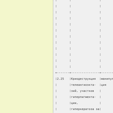
¦       ¦                ¦      
¦       ¦                ¦      
¦       ¦                ¦      
¦       ¦                ¦      
¦       ¦                ¦      
¦       ¦                ¦      
¦       ¦                ¦      
¦       ¦                ¦      
¦       ¦                ¦      
¦       ¦                ¦      
¦       ¦                ¦      
¦       ¦                ¦      
+-------+----------------+------
¦2.25   ¦Криодеструкция  ¦манипу
¦       ¦телеангиоэкта-  ¦ция   
¦       ¦зий, участков   ¦      
¦       ¦гиперпигмента-  ¦      
¦       ¦ции,            ¦      
¦       ¦гиперкератоза за¦      