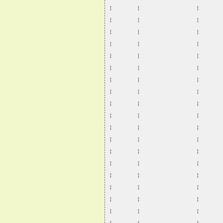
¦       ¦                ¦      
¦       ¦                ¦      
¦       ¦                ¦      
¦       ¦                ¦      
¦       ¦                ¦      
¦       ¦                ¦      
¦       ¦                ¦      
¦       ¦                ¦      
¦       ¦                ¦      
¦       ¦                ¦      
¦       ¦                ¦      
¦       ¦                ¦      
¦       ¦                ¦      
¦       ¦                ¦      
¦       ¦                ¦      
¦       ¦                ¦      
¦       ¦                ¦      
¦       ¦                ¦      