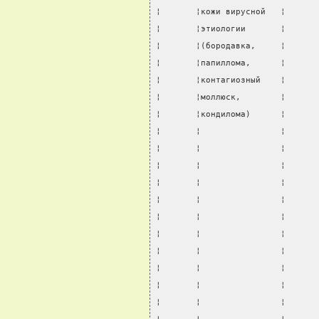
¦       ¦кожи вирусной   ¦      
¦       ¦этиологии       ¦      
¦       ¦(бородавка,     ¦      
¦       ¦папиллома,      ¦      
¦       ¦контагиозный    ¦      
¦       ¦моллюск,        ¦      
¦       ¦кондилома)      ¦      
¦       ¦                ¦      
¦       ¦                ¦      
¦       ¦                ¦      
¦       ¦                ¦      
¦       ¦                ¦      
¦       ¦                ¦      
¦       ¦                ¦      
¦       ¦                ¦      
¦       ¦                ¦      
¦       ¦                ¦      
¦       ¦                ¦      