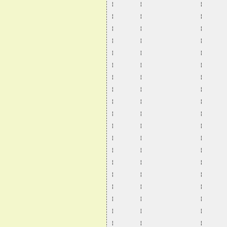
¦       ¦                ¦      
¦       ¦                ¦      
¦       ¦                ¦      
¦       ¦                ¦      
¦       ¦                ¦      
¦       ¦                ¦      
¦       ¦                ¦      
¦       ¦                ¦      
¦       ¦                ¦      
¦       ¦                ¦      
¦       ¦                ¦      
¦       ¦                ¦      
¦       ¦                ¦      
¦       ¦                ¦      
¦       ¦                ¦      
¦       ¦                ¦      
¦       ¦                ¦      
¦       ¦                ¦      
¦       ¦                ¦      