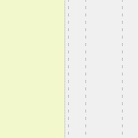
¦       ¦                ¦      
¦       ¦                ¦      
¦       ¦                ¦      
¦       ¦                ¦      
¦       ¦                ¦      
¦       ¦                ¦      
¦       ¦                ¦      
¦       ¦                ¦      
¦       ¦                ¦      
¦       ¦                ¦      
¦       ¦                ¦      
¦       ¦                ¦      
¦       ¦                ¦      
¦       ¦                ¦      
¦       ¦                ¦      
¦       ¦                ¦      
¦       ¦                ¦      
¦       ¦                ¦      
¦       ¦                ¦      