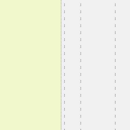
¦       ¦                ¦      
¦       ¦                ¦      
¦       ¦                ¦      
¦       ¦                ¦      
¦       ¦                ¦      
¦       ¦                ¦      
¦       ¦                ¦      
¦       ¦                ¦      
¦       ¦                ¦      
¦       ¦                ¦      
¦       ¦                ¦      
¦       ¦                ¦      
¦       ¦                ¦      
¦       ¦                ¦      
¦       ¦                ¦      
¦       ¦                ¦      
¦       ¦                ¦      
¦       ¦                ¦      