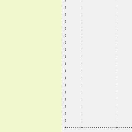
¦       ¦                ¦      
¦       ¦                ¦      
¦       ¦                ¦      
¦       ¦                ¦      
¦       ¦                ¦      
¦       ¦                ¦      
¦       ¦                ¦      
¦       ¦                ¦      
¦       ¦                ¦      
¦       ¦                ¦      
¦       ¦                ¦      
¦       ¦                ¦      
¦       ¦                ¦      
¦       ¦                ¦      
¦       ¦                ¦      
¦       ¦                ¦      
¦       ¦                ¦      
¦       ¦                ¦      
+-------+----------------+------