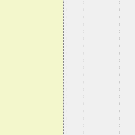
¦       ¦                ¦      
¦       ¦                ¦      
¦       ¦                ¦      
¦       ¦                ¦      
¦       ¦                ¦      
¦       ¦                ¦      
¦       ¦                ¦      
¦       ¦                ¦      
¦       ¦                ¦      
¦       ¦                ¦      
¦       ¦                ¦      
¦       ¦                ¦      
¦       ¦                ¦      
¦       ¦                ¦      
¦       ¦                ¦      
¦       ¦                ¦      
¦       ¦                ¦      
¦       ¦                ¦      
¦       ¦                ¦      