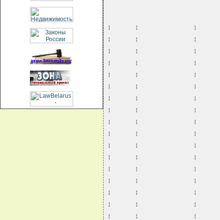
¦       ¦                ¦      
¦       ¦                ¦      
¦       ¦                ¦      
¦       ¦                ¦      
¦       ¦                ¦      
¦       ¦                ¦      
¦       ¦                ¦      
¦       ¦                ¦      
¦       ¦                ¦      
¦       ¦                ¦      
¦       ¦                ¦      
¦       ¦                ¦      
¦       ¦                ¦      
¦       ¦                ¦      
¦       ¦                ¦      
¦       ¦                ¦      
¦       ¦                ¦      