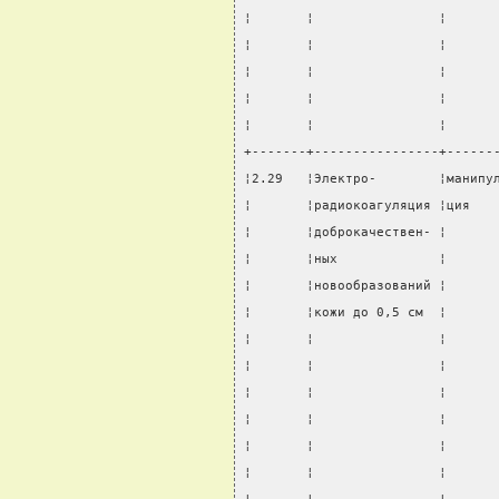
¦       ¦                ¦      
¦       ¦                ¦      
¦       ¦                ¦      
¦       ¦                ¦      
¦       ¦                ¦      
+-------+----------------+------
¦2.29   ¦Электро-        ¦манипу
¦       ¦радиокоагуляция ¦ция   
¦       ¦доброкачествен- ¦      
¦       ¦ных             ¦      
¦       ¦новообразований ¦      
¦       ¦кожи до 0,5 см  ¦      
¦       ¦                ¦      
¦       ¦                ¦      
¦       ¦                ¦      
¦       ¦                ¦      
¦       ¦                ¦      
¦       ¦                ¦      