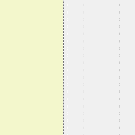
¦       ¦                ¦      
¦       ¦                ¦      
¦       ¦                ¦      
¦       ¦                ¦      
¦       ¦                ¦      
¦       ¦                ¦      
¦       ¦                ¦      
¦       ¦                ¦      
¦       ¦                ¦      
¦       ¦                ¦      
¦       ¦                ¦      
¦       ¦                ¦      
¦       ¦                ¦      
¦       ¦                ¦      
¦       ¦                ¦      
¦       ¦                ¦      
¦       ¦                ¦      
¦       ¦                ¦      