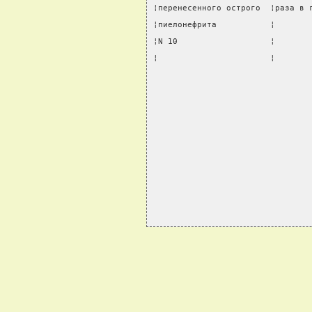
¦перенесенного острого  ¦раза в 
¦пиелонефрита           ¦       
¦N 10                   ¦       
¦                       ¦       