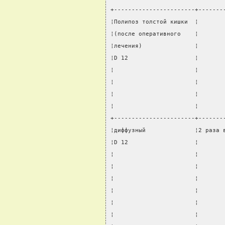
+-----------------------+-------
¦Полипоз толстой кишки  ¦       
¦(после оперативного    ¦       
¦лечения)               ¦       
¦D 12                   ¦       
¦                       ¦       
¦                       ¦       
¦                       ¦       
¦                       ¦       
+-----------------------+-------
¦диффузный              ¦2 раза 
¦D 12                   ¦       
¦                       ¦       
¦                       ¦       
¦                       ¦       
¦                       ¦       
¦                       ¦       
¦                       ¦       