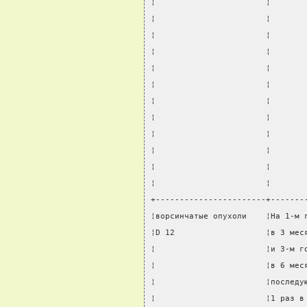
¦                       ¦       
¦                       ¦       
¦                       ¦       
¦                       ¦       
¦                       ¦       
¦                       ¦       
¦                       ¦       
¦                       ¦       
¦                       ¦       
¦                       ¦       
¦                       ¦       
¦                       ¦       
+-----------------------+-------
¦ворсинчатые опухоли    ¦На 1-м 
¦D 12                   ¦в 3 мес
¦                       ¦и 3-м г
¦                       ¦в 6 мес
¦                       ¦последу
¦                       ¦1 раз в