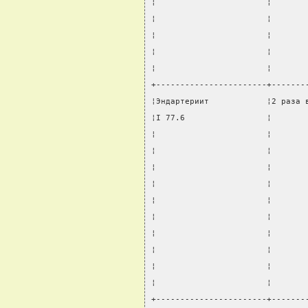
¦                       ¦       
¦                       ¦       
¦                       ¦       
¦                       ¦       
¦                       ¦       
+-----------------------+-------
¦Эндартериит            ¦2 раза 
¦I 77.6                 ¦       
¦                       ¦       
¦                       ¦       
¦                       ¦       
¦                       ¦       
¦                       ¦       
¦                       ¦       
¦                       ¦       
¦                       ¦       
¦                       ¦       
¦                       ¦       
+-----------------------+-------