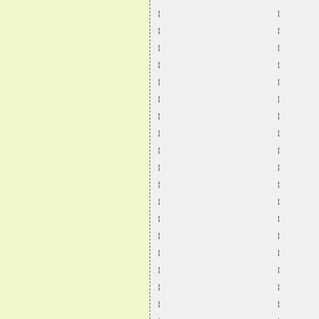
¦                       ¦       
¦                       ¦       
¦                       ¦       
¦                       ¦       
¦                       ¦       
¦                       ¦       
¦                       ¦       
¦                       ¦       
¦                       ¦       
¦                       ¦       
¦                       ¦       
¦                       ¦       
¦                       ¦       
¦                       ¦       
¦                       ¦       
¦                       ¦       
¦                       ¦       
¦                       ¦       