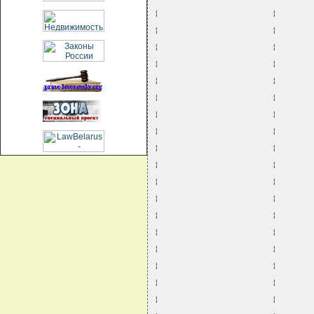
¦                       ¦       
¦                       ¦       
¦                       ¦       
¦                       ¦       
¦                       ¦       
¦                       ¦       
¦                       ¦       
¦                       ¦       
¦                       ¦       
¦                       ¦       
¦                       ¦       
¦                       ¦       
¦                       ¦       
¦                       ¦       
¦                       ¦       
¦                       ¦       
¦                       ¦       
¦                       ¦       