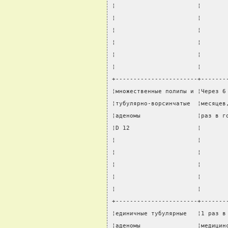
¦                       ¦       
¦                       ¦       
¦                       ¦       
¦                       ¦       
¦                       ¦       
¦                       ¦       
+-----------------------+-------
¦множественные полипы и ¦Через 6
¦тубулярно-ворсинчатые  ¦месяцев
¦аденомы                ¦раз в г
¦D 12                   ¦       
¦                       ¦       
¦                       ¦       
¦                       ¦       
¦                       ¦       
¦                       ¦       
+-----------------------+-------
¦единичные тубулярные   ¦1 раз в
¦аденомы                ¦медицин