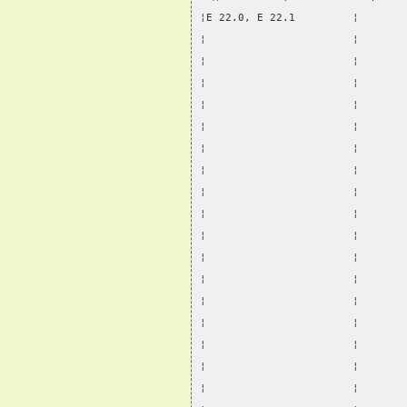
¦E 22.0, E 22.1         ¦       
¦                       ¦       
¦                       ¦       
¦                       ¦       
¦                       ¦       
¦                       ¦       
¦                       ¦       
¦                       ¦       
¦                       ¦       
¦                       ¦       
¦                       ¦       
¦                       ¦       
¦                       ¦       
¦                       ¦       
¦                       ¦       
¦                       ¦       
¦                       ¦       
¦                       ¦       