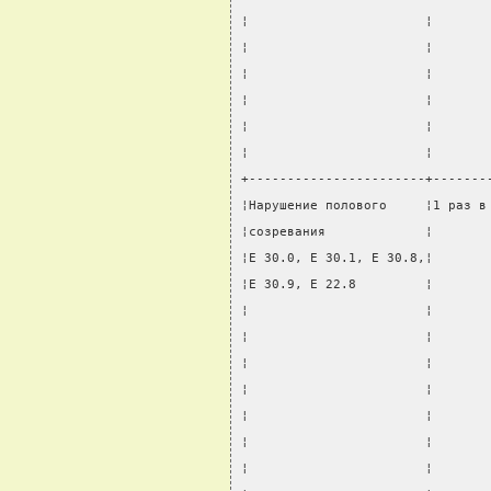
¦                       ¦       
¦                       ¦       
¦                       ¦       
¦                       ¦       
¦                       ¦       
¦                       ¦       
+-----------------------+-------
¦Нарушение полового     ¦1 раз в
¦созревания             ¦       
¦E 30.0, E 30.1, E 30.8,¦       
¦E 30.9, E 22.8         ¦       
¦                       ¦       
¦                       ¦       
¦                       ¦       
¦                       ¦       
¦                       ¦       
¦                       ¦       
¦                       ¦       