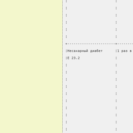
¦                       ¦       
¦                       ¦       
¦                       ¦       
¦                       ¦       
¦                       ¦       
¦                       ¦       
+-----------------------+-------
¦Несахарный диабет      ¦1 раз в
¦E 23.2                 ¦       
¦                       ¦       
¦                       ¦       
¦                       ¦       
¦                       ¦       
¦                       ¦       
¦                       ¦       
¦                       ¦       
¦                       ¦       
¦                       ¦       
¦                       ¦       