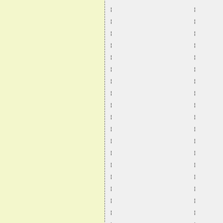
¦                       ¦       
¦                       ¦       
¦                       ¦       
¦                       ¦       
¦                       ¦       
¦                       ¦       
¦                       ¦       
¦                       ¦       
¦                       ¦       
¦                       ¦       
¦                       ¦       
¦                       ¦       
¦                       ¦       
¦                       ¦       
¦                       ¦       
¦                       ¦       
¦                       ¦       
¦                       ¦       