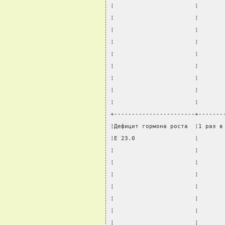
¦                       ¦       
¦                       ¦       
¦                       ¦       
¦                       ¦       
¦                       ¦       
¦                       ¦       
¦                       ¦       
¦                       ¦       
¦                       ¦       
+-----------------------+-------
¦Дефицит гормона роста  ¦1 раз в
¦E 23.0                 ¦       
¦                       ¦       
¦                       ¦       
¦                       ¦       
¦                       ¦       
¦                       ¦       
¦                       ¦       
¦                       ¦       