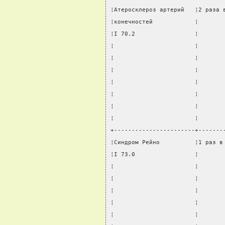
¦Атеросклероз артерий   ¦2 раза 
¦конечностей            ¦       
¦I 70.2                 ¦       
¦                       ¦       
¦                       ¦       
¦                       ¦       
¦                       ¦       
¦                       ¦       
¦                       ¦       
¦                       ¦       
+-----------------------+-------
¦Синдром Рейно          ¦1 раз в
¦I 73.0                 ¦       
¦                       ¦       
¦                       ¦       
¦                       ¦       
¦                       ¦       
¦                       ¦       