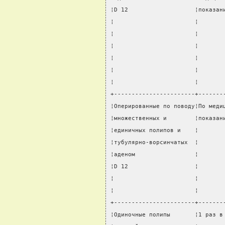
¦D 12                   ¦показан
¦                       ¦       
¦                       ¦       
¦                       ¦       
¦                       ¦       
¦                       ¦       
¦                       ¦       
+-----------------------+-------
¦Оперированные по поводу¦По меди
¦множественных и        ¦показан
¦единичных полипов и    ¦       
¦тубулярно-ворсинчатых  ¦       
¦аденом                 ¦       
¦D 12                   ¦       
¦                       ¦       
¦                       ¦       
+-----------------------+-------
¦Одиночные полипы       ¦1 раз в