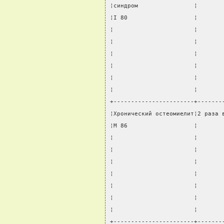
¦синдром                ¦       
¦I 80                   ¦       
¦                       ¦       
¦                       ¦       
¦                       ¦       
¦                       ¦       
¦                       ¦       
¦                       ¦       
+-----------------------+-------
¦Хронический остеомиелит¦2 раза 
¦M 86                   ¦       
¦                       ¦       
¦                       ¦       
¦                       ¦       
¦                       ¦       
¦                       ¦       
¦                       ¦       
¦                       ¦       
+-----------------------+-------