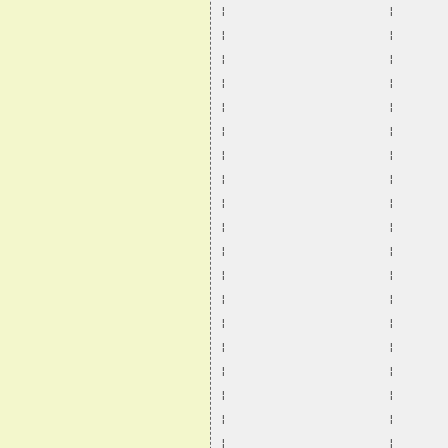
¦                       ¦       
¦                       ¦       
¦                       ¦       
¦                       ¦       
¦                       ¦       
¦                       ¦       
¦                       ¦       
¦                       ¦       
¦                       ¦       
¦                       ¦       
¦                       ¦       
¦                       ¦       
¦                       ¦       
¦                       ¦       
¦                       ¦       
¦                       ¦       
¦                       ¦       
¦                       ¦       
¦                       ¦       