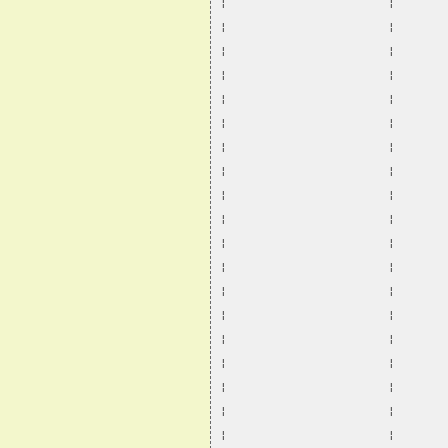
¦                       ¦       
¦                       ¦       
¦                       ¦       
¦                       ¦       
¦                       ¦       
¦                       ¦       
¦                       ¦       
¦                       ¦       
¦                       ¦       
¦                       ¦       
¦                       ¦       
¦                       ¦       
¦                       ¦       
¦                       ¦       
¦                       ¦       
¦                       ¦       
¦                       ¦       
¦                       ¦       
¦                       ¦       