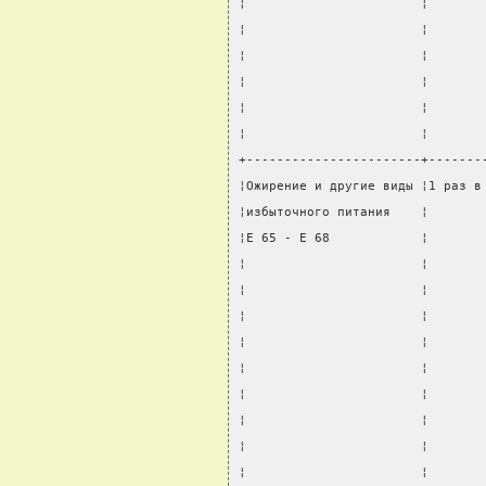
¦                       ¦       
¦                       ¦       
¦                       ¦       
¦                       ¦       
¦                       ¦       
¦                       ¦       
+-----------------------+-------
¦Ожирение и другие виды ¦1 раз в
¦избыточного питания    ¦       
¦E 65 - E 68            ¦       
¦                       ¦       
¦                       ¦       
¦                       ¦       
¦                       ¦       
¦                       ¦       
¦                       ¦       
¦                       ¦       
¦                       ¦       
¦                       ¦       