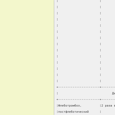
¦                       ¦       
¦                       ¦       
¦                       ¦       
¦                       ¦       
¦                       ¦       
¦                       ¦       
¦                       ¦       
¦                       ¦       
¦                       ¦       
¦                       ¦       
¦                       ¦       
¦                       ¦       
¦                       ¦       
¦                       ¦       
+-----------------------+-------
¦                              Д
+-----------------------+-------
¦Флеботромбоз,          ¦2 раза 
¦постфлеботический      ¦       