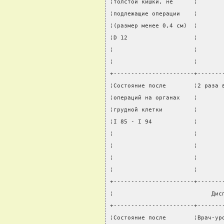
¦толстой кишки, не      ¦       
¦подлежащие операции    ¦       
¦(размер менее 0,4 см)  ¦       
¦D 12                   ¦       
¦                       ¦       
¦                       ¦       
+-----------------------+-------
¦Состояние после        ¦2 раза 
¦операций на органах    ¦       
¦грудной клетки         ¦       
¦I 85 - I 94            ¦       
¦                       ¦       
¦                       ¦       
¦                       ¦       
¦                       ¦       
+-----------------------+-------
¦                            Дис
+-----------------------+-------
¦Состояние после        ¦Врач-ур