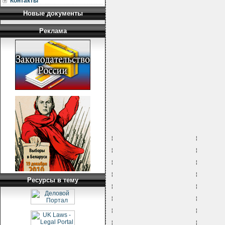
Контакты
Новые документы
Реклама
¦                       ¦       
¦                       ¦       
¦                       ¦       
¦                       ¦       
Ресурсы в тему
¦                       ¦       
¦                       ¦       
¦                       ¦       
¦                       ¦       