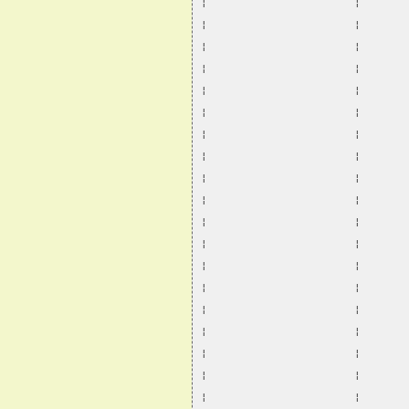
¦                       ¦       
¦                       ¦       
¦                       ¦       
¦                       ¦       
¦                       ¦       
¦                       ¦       
¦                       ¦       
¦                       ¦       
¦                       ¦       
¦                       ¦       
¦                       ¦       
¦                       ¦       
¦                       ¦       
¦                       ¦       
¦                       ¦       
¦                       ¦       
¦                       ¦       
¦                       ¦       
¦                       ¦       