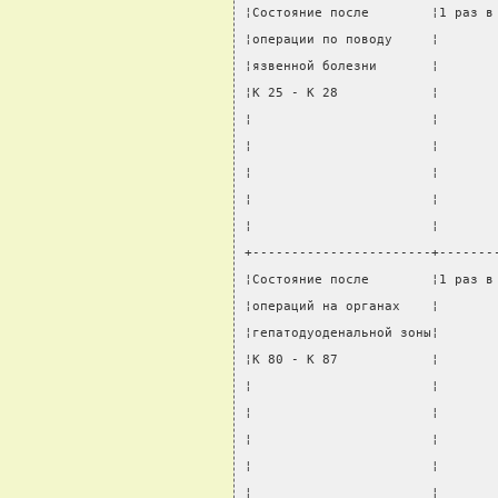
¦Состояние после        ¦1 раз в
¦операции по поводу     ¦       
¦язвенной болезни       ¦       
¦K 25 - K 28            ¦       
¦                       ¦       
¦                       ¦       
¦                       ¦       
¦                       ¦       
¦                       ¦       
+-----------------------+-------
¦Состояние после        ¦1 раз в
¦операций на органах    ¦       
¦гепатодуоденальной зоны¦       
¦K 80 - K 87            ¦       
¦                       ¦       
¦                       ¦       
¦                       ¦       
¦                       ¦       
¦                       ¦       