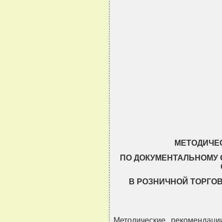
                               
                               
                               
                               
                               
МЕТОДИЧЕ
ПО ДОКУМЕНТАЛЬНОМУ 
В РОЗНИЧНОЙ ТОРГО
Методические рекомендац