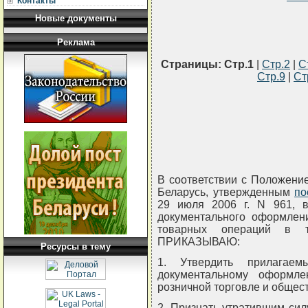
Контакты
Новые документы
Реклама
Страницы:
Стр.1
|
Стр.2
|
С
Стр.9
|
Ст
В соответствии с Положени
Беларусь, утвержденным
по
29 июля 2006 г. N 961, в
документального оформлени
товарных операций в т
ПРИКАЗЫВАЮ:
Ресурсы в тему
1. Утвердить прилагаем
документальному оформл
розничной торговле и общес
2. Признать утратившим сил