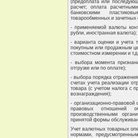
(предоплата или последующ
расчет; оплата расчетным
банковскими пластико
товарообменных и зачетных о
- применяемой валюты конт
рубли, иностранная валюта);
- варианта оценки и учета 
покупным или продажным це
стоимостном измерении и т.д.
- выбора момента признани
отгрузке или по оплате);
- выбора порядка отражения
счетах учета реализации от
товара (с учетом налога с 
вознаграждения);
- организационно-правовой
правовых отношений о
производственными органи
принятой формы обслуживан
Учет валютных товарных опе
нормами, предусмотренным