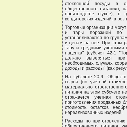
стеклянной посуды в ор
общественного питания), н
производстве (кухне), в
кондитерских изделий, в розн
Торговые организации могут
и тары порожней по с
устанавливаются по группам
и ценам на нее. При этом 
тару и средними учетными 
наценка" (субсчет 42-1 "Т
должно выверяться при
необходимых случаях корре
доходы и расходы" (как резул
На субсчете 20-9 "Обществ
сырья (по учетной стоимос
материально ответственног
питания на этом субсчете не
отражается учетная стои
приготовления проданных бл
стоимость остатков необр
нереализованных изделий.
Расходы по приготовлению 
общественного питания у