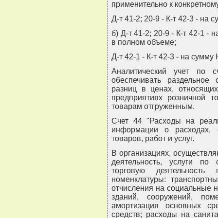
применительно к конкретному
Д-т 41-2; 20-9 - К-т 42-3 - н
б) Д-т 41-2; 20-9 - К-т 42-1
в полном объеме;
Д-т 42-1 - К-т 42-3 - на сум
Аналитический учет по с
обеспечивать раздельное 
разниц в ценах, относящих
предприятиях розничной т
товарам отгруженным.
Счет 44 "Расходы на реал
информации о расходах, 
товаров, работ и услуг.
В организациях, осуществл
деятельность, услуги по
торговую деятельность 
номенклатуры: транспортны
отчисления на социальные 
зданий, сооружений, пом
амортизация основных ср
средств; расходы на санит