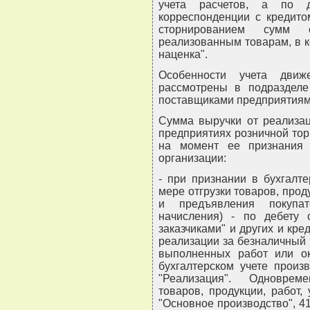
учета расчетов, а по 
корреспонденции с кредито
сторнированием сумм с
реализованным товарам, в к
наценка".
Особенности учета движ
рассмотрены в подразделе 
поставщиками предприятиям о
Сумма выручки от реализаци
предприятиях розничной тор
на момент ее признания 
организации:
- при признании в бухгалт
мере отгрузки товаров, прод
и предъявления покупат
начисления) - по дебету 
заказчиками" и других и кре
реализации за безналичный р
выполненных работ или ок
бухгалтерском учете произв
"Реализация". Одноврем
товаров, продукции, работ,
"Основное производство", 4