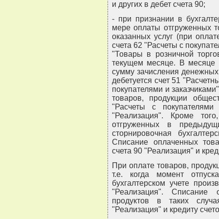
и других в дебет счета 90;
- при признании в бухгалт
мере оплаты отгруженных т
оказанных услуг (при оплат
счета 62 "Расчеты с покупате
"Товары в розничной торго
текущем месяце. В месяце 
сумму зачисления денежных 
дебетуется счет 51 "Расчетны
покупателями и заказчиками
товаров, продукции общес
"Расчеты с покупателями
"Реализация". Кроме тог
отгруженных в предыдущ
сторнировочная бухгалтерс
Списание оплаченных това
счета 90 "Реализация" и креди
При оплате товаров, продукц
т.е. когда момент отпус
бухгалтерском учете произв
"Реализация". Списание
продуктов в таких случ
"Реализация" и кредиту счето