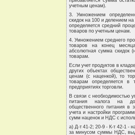
прибавляется сумма остатк
учетным ценам).
3. Умножением определе
скидок на 100 и делением н
определяется средний проце
товаров по учетным ценам.
4. Умножением среднего проц
товаров на конец месяц
абсолютная сумма скидок (
товарам.
Если учет продуктов в кладов
других объектах обществе
ценам (с наценкой), то то
товарам определяется в 
предприятиях торговли.
В связи с необходимостью 
питания налога на доб
общественного питания в з
учета и настройки программ
сумм наценок и НДС с испол
а) Д-т 41-2; 20-9 - К-т 42-1
за минусом суммы НДС, выд