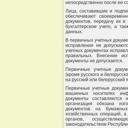
непосредственно после ее с
Лица, составившие и подпи
обеспечивают своевремен
документов, передачу их в
бухгалтерском учете, а та
данных.
В первичных учетных докуме
исправления не допускают
учетных документах исправл
правильных. Внесение ис
документы не допускается.
Первичные учетные докум
(кроме русского и белорусск
на русский или белорусский 
Первичные учетные докумен
машинных носителях инф
документы составляются 
организация обязана изг
документов на бумажных
хозяйственных операций, а
органов, осуществляю
законодательством Республик