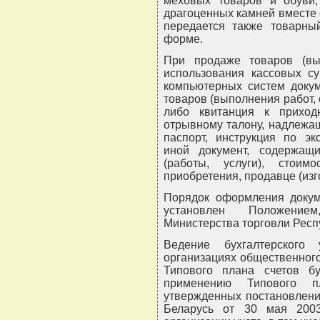
меховых товаров и обуви,
драгоценных камней вместе 
передается также товарны
форме.
При продаже товаров (вып
использования кассовых с
компьютерных систем доку
товаров (выполнения работ, 
либо квитанция к приход
отрывному талону, надлежа
паспорт, инструкция по эк
иной документ, содержащ
(работы, услуги), стоим
приобретения, продавце (изг
Порядок оформления докум
установлен Положение
Министерства торговли Респуб
Ведение бухгалтерского
организациях общественного
Типового плана счетов бу
применению Типового пл
утвержденных постановлени
Беларусь от 30 мая 2003