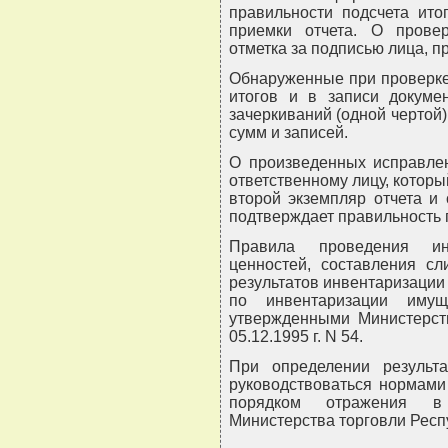
правильности подсчета ито
приемки отчета. О провер
отметка за подписью лица, п
Обнаруженные при проверке 
итогов и в записи докуме
зачеркиваний (одной чертой
сумм и записей.
О произведенных исправлен
ответственному лицу, котор
второй экземпляр отчета и
подтверждает правильность
Правила проведения инв
ценностей, составления с
результатов инвентаризаци
по инвентаризации имущ
утвержденными Министерст
05.12.1995 г. N 54.
При определении результа
руководствоваться нормами
порядком отражения в
Министерства торговли Респуб