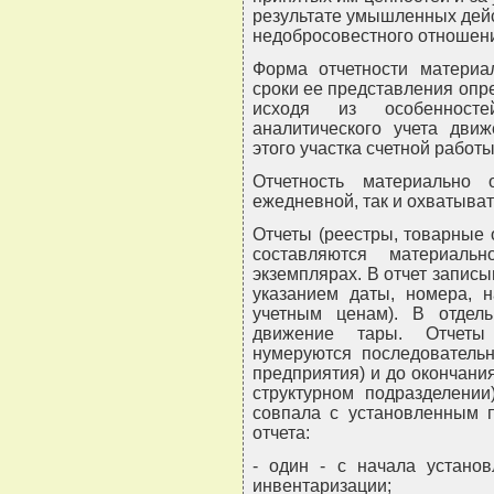
результате умышленных дейст
недобросовестного отношени
Форма отчетности материал
сроки ее представления оп
исходя из особенносте
аналитического учета движ
этого участка счетной работы
Отчетность материально
ежедневной, так и охватыват
Отчеты (реестры, товарные о
составляются материаль
экземплярах. В отчет записы
указанием даты, номера, н
учетным ценам). В отдел
движение тары. Отчеты 
нумеруются последовательн
предприятия) и до окончания
структурном подразделении
совпала с установленным п
отчета:
- один - с начала установ
инвентаризации;