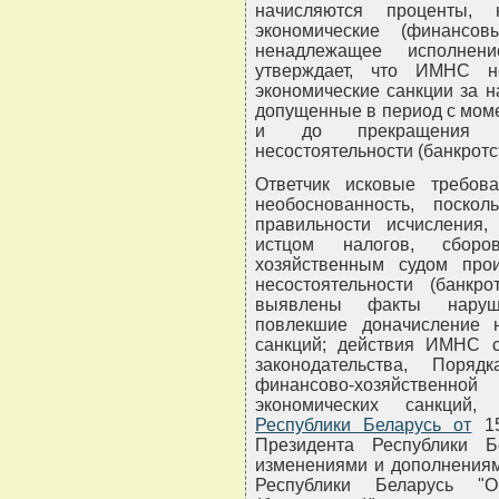
начисляются проценты,
экономические (финансо
ненадлежащее исполнени
утверждает, что ИМНС 
экономические санкции за н
допущенные в период с моме
и до прекращения пр
несостоятельности (банкротс
Ответчик исковые требо
необоснованность, поско
правильности исчисления
истцом налогов, сбор
хозяйственным судом про
несостоятельности (банкр
выявлены факты нарушен
повлекшие доначисление 
санкций; действия ИМНС с
законодательства, Поряд
финансово-хозяйствен
экономических санкций
Республики Беларусь от
15
Президента Республики 
изменениями и дополнениями
Республики Беларусь "О