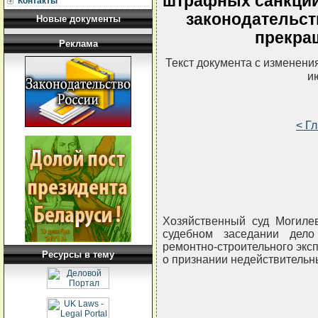
штрафных санкций
Контакты
законодательст
Новые документы
прекра
Реклама
Текст документа с изменени
и
< Г
Хозяйственный суд Могилев
судебном заседании дело
ремонтно-строительного экс
Ресурсы в тему
о признании недействительны