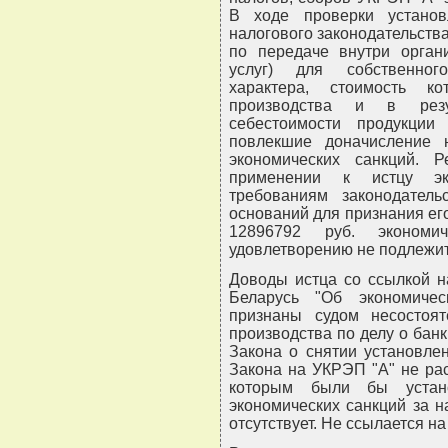
В ходе проверки устано
налогового законодательств
по передаче внутри органи
услуг) для собственног
характера, стоимость к
производства и в рез
себестоимости продукции 
повлекшие доначисление 
экономических санкций. 
применении к истцу эко
требованиям законодатель
оснований для признания ег
12896792 руб. экономи
удовлетворению не подлежит
Доводы истца со ссылкой н
Беларусь "Об экономическ
признаны судом несостоят
производства по делу о банк
Закона о снятии установле
Закона на УКРЭП "А" не рас
которым были бы устан
экономических санкций за н
отсутствует. Не ссылается на