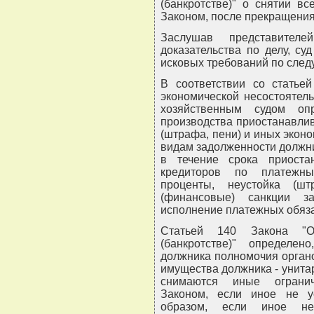
(банкротстве)" о снятии в
Законом, после прекращения
Заслушав представителе
доказательства по делу, с
исковых требований по сле
В соответствии со статье
экономической несостоятель
хозяйственным судом оп
производства приостанавлив
(штрафа, пени) и иных экон
видам задолженности должник
в течение срока приоста
кредиторов по платежны
проценты, неустойка (ш
(финансовые) санкции з
исполнение платежных обяза
Статьей 140 Закона "Об
(банкротстве)" определе
должника полномочия орган
имущества должника - унита
снимаются иные огранич
Законом, если иное не ус
образом, если иное не 