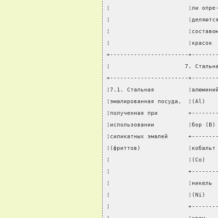
¦                       ¦ли опре
¦                       ¦деляютс
¦                       ¦составо
¦                       ¦красок 
+-----------------------+-------
¦                      7. Стальн
+-----------------------+-------
¦7.1. Стальная          ¦алюмини
¦эмалированная посуда,  ¦(Al)   
¦полученная при         +-------
¦использовании          ¦бор (B)
¦силикатных эмалей      +-------
¦(фриттов)              ¦кобальт
¦                       ¦(Co)   
¦                       +-------
¦                       ¦никель 
¦                       ¦(Ni)   
¦                       +-------