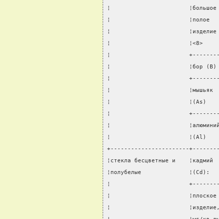
¦                       ¦большое
¦                       ¦полое  
¦                       ¦изделие
¦                       ¦<8>    
¦                       +-------
¦                       ¦бор (B)
¦                       +-------
¦                       ¦мышьяк 
¦                       ¦(As)   
¦                       +-------
¦                       ¦алюмини
¦                       ¦(Al)   
+-----------------------+-------
¦стекла бесцветные и    ¦кадмий 
¦полубелые              ¦(Cd):  
¦                       +-------
¦                       ¦плоское
¦                       ¦изделие