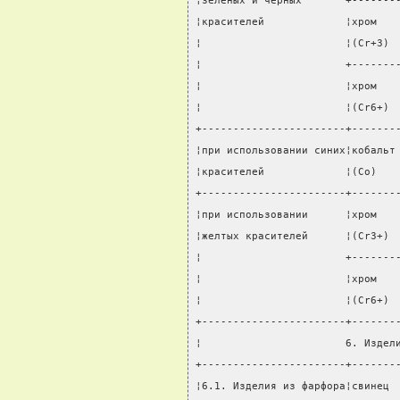
¦зеленых и черных       +-------
¦красителей             ¦хром   
¦                       ¦(Сr+3) 
¦                       +-------
¦                       ¦хром   
¦                       ¦(Сr6+) 
+-----------------------+-------
¦при использовании синих¦кобальт
¦красителей             ¦(Co)   
+-----------------------+-------
¦при использовании      ¦хром   
¦желтых красителей      ¦(Сr3+) 
¦                       +-------
¦                       ¦хром   
¦                       ¦(Сr6+) 
+-----------------------+-------
¦                       6. Издел
+-----------------------+-------
¦6.1. Изделия из фарфора¦свинец 