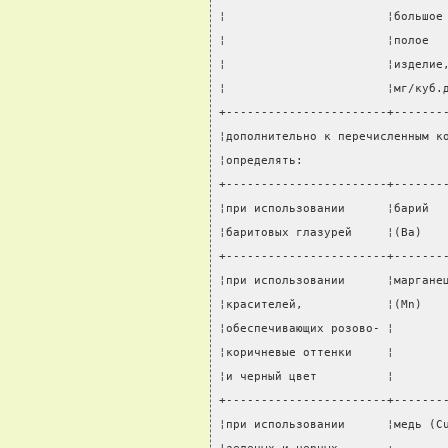
¦                       ¦большое
¦                       ¦полое  
¦                       ¦изделие
¦                       ¦мг/куб.
+-----------------------+-------
¦дополнительно к перечисленным к
¦определять:                    
+-----------------------+-------
¦при использовании      ¦барий  
¦баритовых глазурей     ¦(Ba)   
+-----------------------+-------
¦при использовании      ¦маргане
¦красителей,            ¦(Mn)   
¦обеспечивающих розово- ¦       
¦коричневые оттенки     ¦       
¦и черный цвет          ¦       
+-----------------------+-------
¦при использовании      ¦медь (C