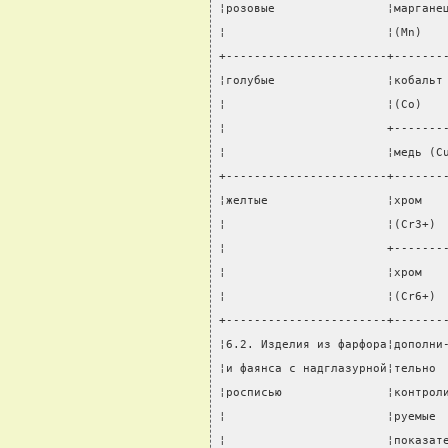
¦розовые                ¦маргане
¦                       ¦(Mn)   
+-----------------------+-------
¦голубые                ¦кобальт
¦                       ¦(Co)   
¦                       +-------
¦                       ¦медь (C
+-----------------------+-------
¦желтые                 ¦хром   
¦                       ¦(Cr3+) 
¦                       +-------
¦                       ¦хром   
¦                       ¦(Сr6+) 
+-----------------------+-------
¦6.2. Изделия из фарфора¦дополни
¦и фаянса с надглазурной¦тельно 
¦росписью               ¦контрол
¦                       ¦руемые 
¦                       ¦показат