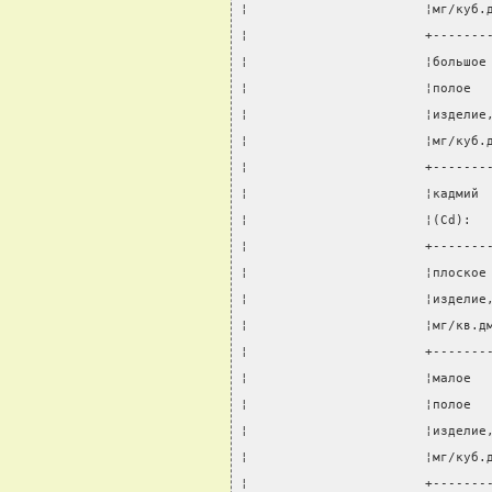
¦                       ¦мг/куб.
¦                       +-------
¦                       ¦большое
¦                       ¦полое  
¦                       ¦изделие
¦                       ¦мг/куб.
¦                       +-------
¦                       ¦кадмий 
¦                       ¦(Cd):  
¦                       +-------
¦                       ¦плоское
¦                       ¦изделие
¦                       ¦мг/кв.д
¦                       +-------
¦                       ¦малое  
¦                       ¦полое  
¦                       ¦изделие
¦                       ¦мг/куб.
¦                       +-------