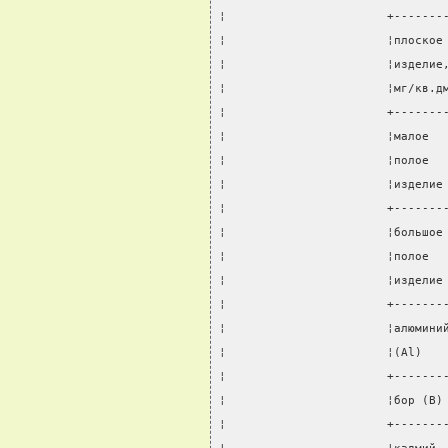
¦                       +-------
¦                       ¦плоское
¦                       ¦изделие
¦                       ¦мг/кв.д
¦                       +-------
¦                       ¦малое  
¦                       ¦полое  
¦                       ¦изделие
¦                       +-------
¦                       ¦большое
¦                       ¦полое  
¦                       ¦изделие
¦                       +-------
¦                       ¦алюмини
¦                       ¦(Al)   
¦                       +-------
¦                       ¦бор (B)
¦                       +-------