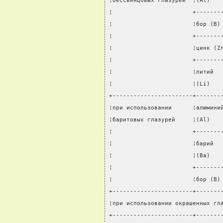
¦бессвинцовых глазурей  ¦(Al)   
¦                       +-------
¦                       ¦бор (B)
¦                       +-------
¦                       ¦цинк (Z
¦                       +-------
¦                       ¦литий  
¦                       ¦(Li)   
+-----------------------+-------
¦при использовании      ¦алюмини
¦баритовых глазурей     ¦(Al)   
¦                       +-------
¦                       ¦барий  
¦                       ¦(Ba)   
¦                       +-------
¦                       ¦бор (B)
+-----------------------+-------
¦при использовании окрашенных гл
+-----------------------+-------