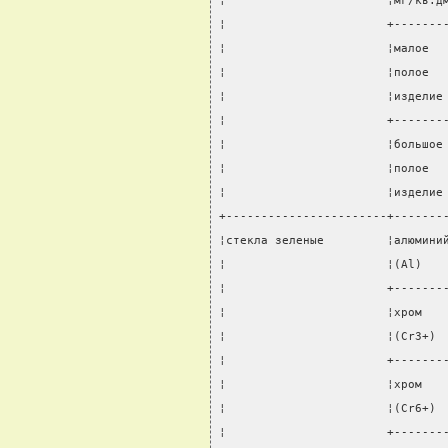
¦                       ¦мг/кв.д
¦                       +-------
¦                       ¦малое  
¦                       ¦полое  
¦                       ¦изделие
¦                       +-------
¦                       ¦большое
¦                       ¦полое  
¦                       ¦изделие
+-----------------------+-------
¦стекла зеленые         ¦алюмини
¦                       ¦(Al)   
¦                       +-------
¦                       ¦хром   
¦                       ¦(Cr3+) 
¦                       +-------
¦                       ¦хром   
¦                       ¦(Сr6+) 
¦                       +-------