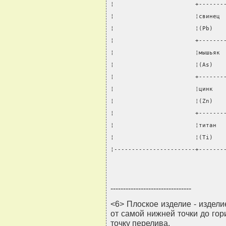
¦                       +-------
¦                       ¦свинец 
¦                       ¦(Pb)   
¦                       +-------
¦                       ¦мышьяк 
¦                       ¦(As)   
¦                       +-------
¦                       ¦цинк   
¦                       ¦(Zn)   
¦                       +-------
¦                       ¦титан  
¦                       ¦(Ti)   
¦-----------------------+-------
--------------------------------
<6> Плоское изделие - издел
от самой нижней точки до го
точку перелива.