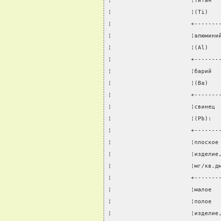
¦                       ¦титан  
¦                       ¦(Ti)   
¦                       +-------
¦                       ¦алюмини
¦                       ¦(Al)   
¦                       +-------
¦                       ¦барий  
¦                       ¦(Ba)   
¦                       +-------
¦                       ¦свинец 
¦                       ¦(Pb):  
¦                       +-------
¦                       ¦плоское
¦                       ¦изделие
¦                       ¦мг/кв.д
¦                       +-------
¦                       ¦малое  
¦                       ¦полое  
¦                       ¦изделие