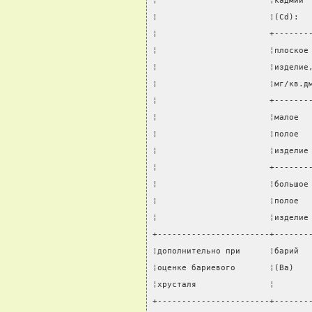
¦                       ¦кадмий 
¦                       ¦(Cd):  
¦                       +-------
¦                       ¦плоское
¦                       ¦изделие
¦                       ¦мг/кв.д
¦                       +-------
¦                       ¦малое  
¦                       ¦полое  
¦                       ¦изделие
¦                       +-------
¦                       ¦большое
¦                       ¦полое  
¦                       ¦изделие
+-----------------------+-------
¦дополнительно при      ¦барий  
¦оценке бариевого       ¦(Ba)   
¦хрусталя               ¦       
+-----------------------+-------