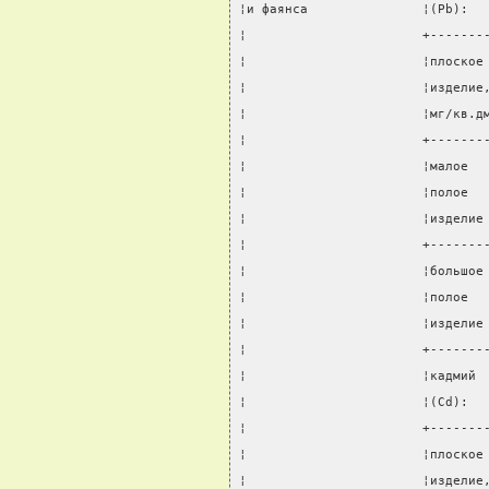
¦и фаянса               ¦(Pb):  
¦                       +-------
¦                       ¦плоское
¦                       ¦изделие
¦                       ¦мг/кв.д
¦                       +-------
¦                       ¦малое  
¦                       ¦полое  
¦                       ¦изделие
¦                       +-------
¦                       ¦большое
¦                       ¦полое  
¦                       ¦изделие
¦                       +-------
¦                       ¦кадмий 
¦                       ¦(Cd):  
¦                       +-------
¦                       ¦плоское
¦                       ¦изделие