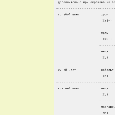
¦дополнительно при окрашивании в
+-----------------------+-------
¦голубой цвет           ¦хром   
¦                       ¦(Cr3+) 
¦                       +-------
¦                       ¦хром   
¦                       ¦(Сr6+) 
¦                       +-------
¦                       ¦медь   
¦                       ¦(Cu)   
+-----------------------+-------
¦синий цвет             ¦кобальт
¦                       ¦(Co)   
+-----------------------+-------
¦красный цвет           ¦медь   
¦                       ¦(Cu)   
¦                       +-------
¦                       ¦маргане
¦                       ¦(Mn)   