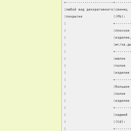
+-----------------------+-------
¦любой вид декоративного¦свинец 
¦покрытия               ¦(Pb):  
¦                       +-------
¦                       ¦плоское
¦                       ¦изделие
¦                       ¦мг/кв.д
¦                       +-------
¦                       ¦малое  
¦                       ¦полое  
¦                       ¦изделие
¦                       +-------
¦                       ¦большое
¦                       ¦полое  
¦                       ¦изделие
¦                       +-------
¦                       ¦кадмий 
¦                       ¦(Cd):  
¦                       +-------