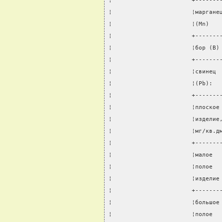
¦                       +-------
¦                       ¦маргане
¦                       ¦(Mn)   
¦                       +-------
¦                       ¦бор (B)
¦                       +-------
¦                       ¦свинец 
¦                       ¦(Pb):  
¦                       +-------
¦                       ¦плоское
¦                       ¦изделие
¦                       ¦мг/кв.д
¦                       +-------
¦                       ¦малое  
¦                       ¦полое  
¦                       ¦изделие
¦                       +-------
¦                       ¦большое
¦                       ¦полое  