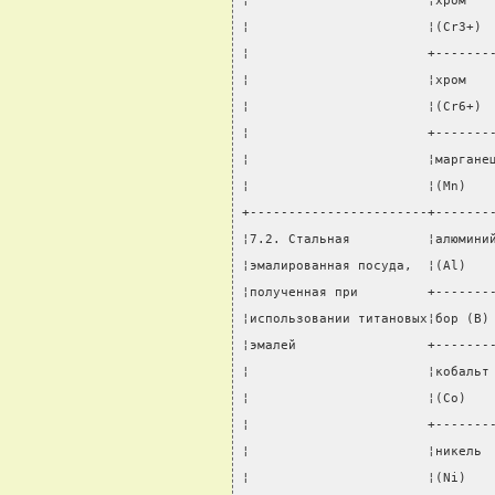
¦                       ¦хром   
¦                       ¦(Cr3+) 
¦                       +-------
¦                       ¦хром   
¦                       ¦(Сr6+) 
¦                       +-------
¦                       ¦маргане
¦                       ¦(Mn)   
+-----------------------+-------
¦7.2. Стальная          ¦алюмини
¦эмалированная посуда,  ¦(Al)   
¦полученная при         +-------
¦использовании титановых¦бор (B)
¦эмалей                 +-------
¦                       ¦кобальт
¦                       ¦(Co)   
¦                       +-------
¦                       ¦никель 
¦                       ¦(Ni)   