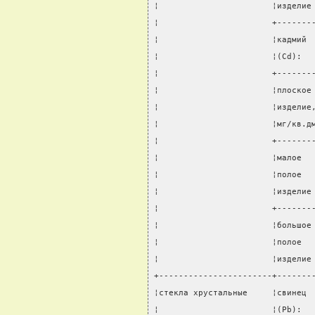
¦                       ¦изделие
¦                       +-------
¦                       ¦кадмий 
¦                       ¦(Cd):  
¦                       +-------
¦                       ¦плоское
¦                       ¦изделие
¦                       ¦мг/кв.д
¦                       +-------
¦                       ¦малое  
¦                       ¦полое  
¦                       ¦изделие
¦                       +-------
¦                       ¦большое
¦                       ¦полое  
¦                       ¦изделие
+-----------------------+-------
¦стекла хрустальные     ¦свинец 
¦                       ¦(Pb):  