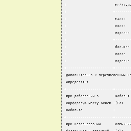
¦                       ¦мг/кв.д
¦                       +-------
¦                       ¦малое  
¦                       ¦полое  
¦                       ¦изделие
¦                       +-------
¦                       ¦большое
¦                       ¦полое  
¦                       ¦изделие
+-----------------------+-------
¦дополнительно к перечисленным к
¦определять:                    
+-----------------------+-------
¦при добавлении в       ¦кобальт
¦фарфоровую массу окиси ¦(Сo)   
¦кобальта               ¦       
+-----------------------+-------
¦при использовании      ¦алюмини