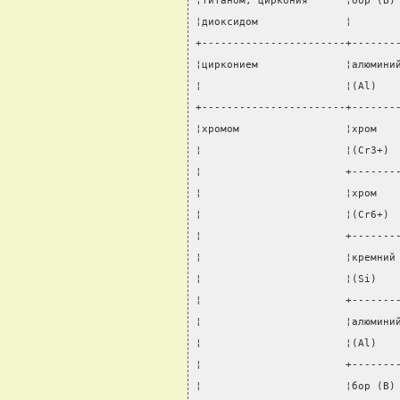
¦титаном, циркония      ¦бор (B)
¦диоксидом              ¦       
+-----------------------+-------
¦цирконием              ¦алюмини
¦                       ¦(Al)   
+-----------------------+-------
¦хромом                 ¦хром   
¦                       ¦(Сr3+) 
¦                       +-------
¦                       ¦хром   
¦                       ¦(Сr6+) 
¦                       +-------
¦                       ¦кремний
¦                       ¦(Si)   
¦                       +-------
¦                       ¦алюмини
¦                       ¦(Al)   
¦                       +-------
¦                       ¦бор (B)