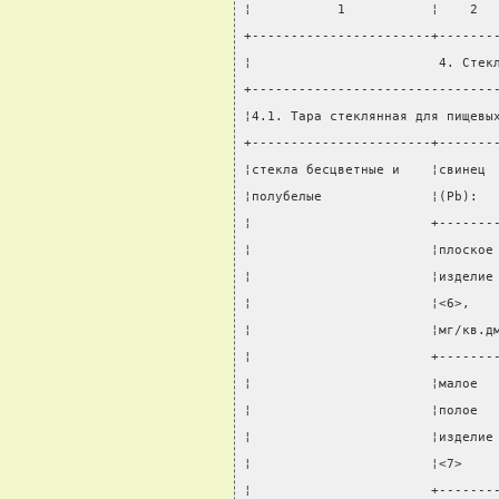
¦           1           ¦    2  
+-----------------------+-------
¦                        4. Стек
+-------------------------------
¦4.1. Тара стеклянная для пищевы
+-----------------------+-------
¦стекла бесцветные и    ¦свинец 
¦полубелые              ¦(Pb):  
¦                       +-------
¦                       ¦плоское
¦                       ¦изделие
¦                       ¦<6>,   
¦                       ¦мг/кв.д
¦                       +-------
¦                       ¦малое  
¦                       ¦полое  
¦                       ¦изделие
¦                       ¦<7>    
¦                       +-------