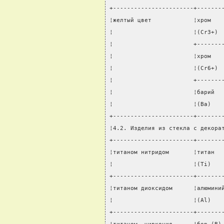
+-----------------------+-------
¦желтый цвет            ¦хром   
¦                       ¦(Сr3+) 
¦                       +-------
¦                       ¦хром   
¦                       ¦(Сr6+) 
¦                       +-------
¦                       ¦барий  
¦                       ¦(Ba)   
+-----------------------+-------
¦4.2. Изделия из стекла с декора
+-----------------------+-------
¦титаном нитридом       ¦титан  
¦                       ¦(Ti)   
+-----------------------+-------
¦титаном диоксидом      ¦алюмини
¦                       ¦(Al)   
+-----------------------+-------