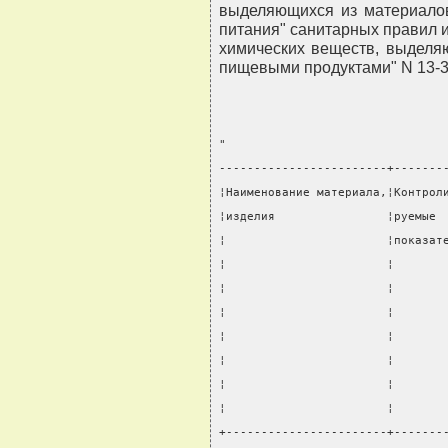
выделяющихся из материалов
питания" санитарных правил 
химических веществ, выделя
пищевыми продуктами" N 13-3
"
------------------------+-------
¦Наименование материала,¦Контрол
¦изделия                ¦руемые 
¦                       ¦показат
¦                       ¦       
¦                       ¦       
¦                       ¦       
¦                       ¦       
¦                       ¦       
¦                       ¦       
¦                       ¦       
+-----------------------+-------