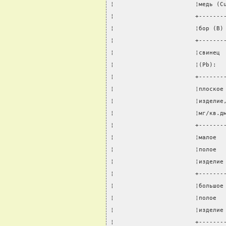
¦                       ¦медь (C
¦                       +-------
¦                       ¦бор (B)
¦                       +-------
¦                       ¦свинец 
¦                       ¦(Pb):  
¦                       +-------
¦                       ¦плоское
¦                       ¦изделие
¦                       ¦мг/кв.д
¦                       +-------
¦                       ¦малое  
¦                       ¦полое  
¦                       ¦изделие
¦                       +-------
¦                       ¦большое
¦                       ¦полое  
¦                       ¦изделие
¦                       +-------