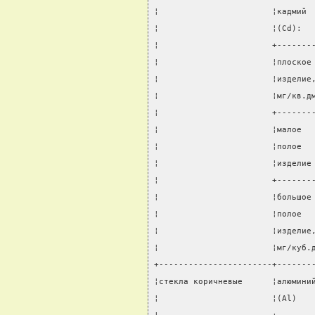
¦                       ¦кадмий 
¦                       ¦(Cd):  
¦                       +-------
¦                       ¦плоское
¦                       ¦изделие
¦                       ¦мг/кв.д
¦                       +-------
¦                       ¦малое  
¦                       ¦полое  
¦                       ¦изделие
¦                       +-------
¦                       ¦большое
¦                       ¦полое  
¦                       ¦изделие
¦                       ¦мг/куб.
+-----------------------+-------
¦стекла коричневые      ¦алюмини
¦                       ¦(Al)   