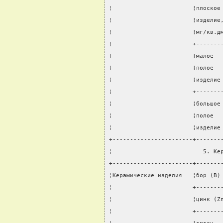
¦                       ¦плоское
¦                       ¦изделие
¦                       ¦мг/кв.д
¦                       +-------
¦                       ¦малое  
¦                       ¦полое  
¦                       ¦изделие
¦                       +-------
¦                       ¦большое
¦                       ¦полое  
¦                       ¦изделие
+-----------------------+-------
¦                          5. Ке
+-----------------------+-------
¦Керамические изделия   ¦бор (B)
¦                       +-------
¦                       ¦цинк (Z
¦                       +-------