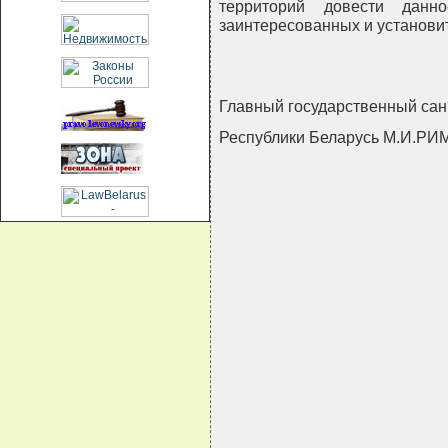
территорий довести данн
заинтересованных и установит
Главный государственный са
Республики Беларусь М.И.Р
                                
                                
                                