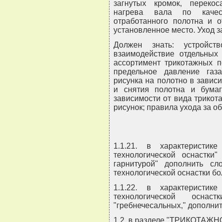
загнутых кромок, переко
нагрева вала по качес
отработанного полотна и о
установленное место. Уход 
Должен знать: устройст
взаимодействие отдельных 
ассортимент трикотажных п
предельное давление газ
рисунка на полотно в завис
и снятия полотна и бумаг
зависимости от вида трикот
рисунок; правила ухода за 
1.1.21. в характеристи
технологической оснастки"
гарнитурой" дополнить сл
технологической оснастки бо
1.1.22. в характеристи
технологической осна
"гребнечесальных," дополнит
1.2. в разделе "ТРИКОТА