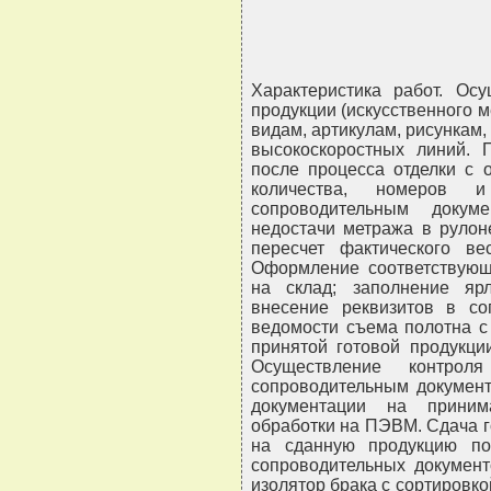
Характеристика работ. Ос
продукции (искусственного м
видам, артикулам, рисункам
высокоскоростных линий. 
после процесса отделки с 
количества, номеров 
сопроводительным докум
недостачи метража в рулон
пересчет фактического в
Оформление соответствующ
на склад; заполнение яр
внесение реквизитов в со
ведомости съема полотна с
принятой готовой продукци
Осуществление контрол
сопроводительным документ
документации на прини
обработки на ПЭВМ. Сдача 
на сданную продукцию п
сопроводительных документ
изолятор брака с сортировк