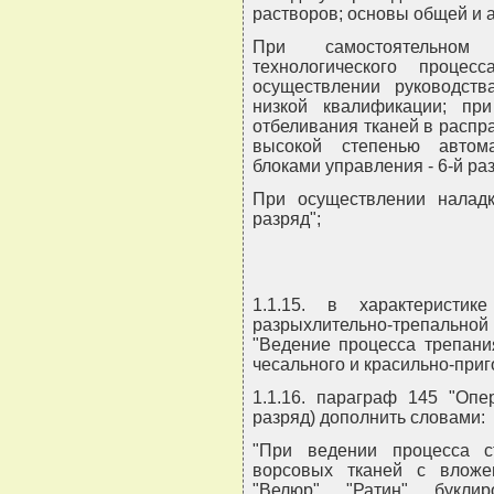
растворов; основы общей и 
При самостоятельном
технологического проце
осуществлении руководст
низкой квалификации; при
отбеливания тканей в распр
высокой степенью автом
блоками управления - 6-й ра
При осуществлении наладк
разряд";
1.1.15. в характеристи
разрыхлительно-трепальн
"Ведение процесса трепани
чесального и красильно-приг
1.1.16. параграф 145 "Опе
разряд) дополнить словами:
"При ведении процесса 
ворсовых тканей с вложе
"Велюр", "Ратин", букл