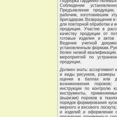
Подборка гардинно-тюлевых 
Соблюдение установленн
Предъявление продукции
рабочим, изготовившим эт
бригадирам. Возвращение в 
для повторной обработки и 
продукции. Участие в рас
качеству продукции от по
готовые изделия и актов 
Ведение учетной докуме
установленным формам. Рук
более низкой квалификации.
мероприятий по устране
продукции.
Должен знать: ассортимент 
и виды рисунков, размеры 
оценки в баллах или др
возникновения пороков;
инструкции по контролю к
инструменты, применяем
(вырезки) пороков в тканя
порядок формирования куск
мерного и весового лоскута
и изделий и оформление с
продукцию пониженных сор