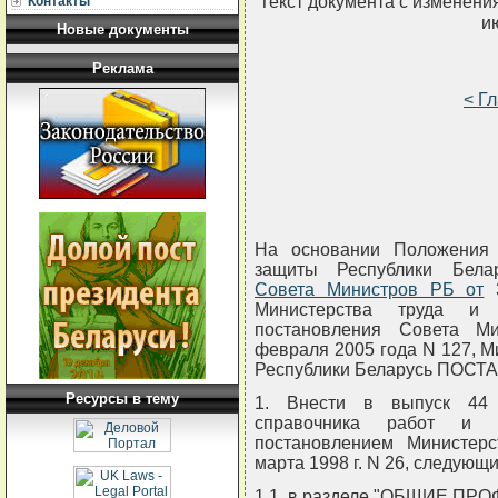
Текст документа с изменени
Контакты
и
Новые документы
Реклама
< Г
На основании Положения 
защиты Республики Бела
Совета Министров РБ от
3
Министерства труда и
постановления Совета М
февраля 2005 года N 127, М
Республики Беларусь ПОС
Ресурсы в тему
1. Внести в выпуск 44 
справочника работ и п
постановлением Министерс
марта 1998 г. N 26, следующ
1.1. в разделе "ОБЩИЕ П