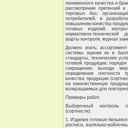
пониженного качества и брак
рассмотрение претензий и 
торговых баз, организац
потребителей, в разрабо
повышению качества продук
готовых изделий, контр
нормативно-технической 
(карты контроля, журнал зам
Должен знать: ассортимент
системы оценки их в балл
стандарты, технические усл
готовой продукции; порядо
сокращению выхода мер
определения плотности т
качества продукции (сортно
на некачественную продукц
возвращаемых для повторной
Примеры работ.
Выборочный контроль пр
(сортности):
1. Изделия готовые бельевог
росписи, валяльно-войлочны