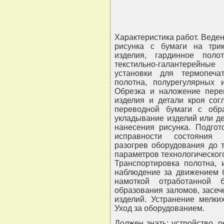
Характеристика работ. Веде
рисунка с бумаги на три
изделия, гардинное пол
текстильно-галантерейны
установки для термопеча
полотна, полурегулярных 
Обрезка и наложение пере
изделия и детали кроя сог
переводной бумаги с обр
укладывание изделий или де
нанесения рисунка. Подгот
исправности состояния к
разогрев оборудования до 
параметров технологическог
Транспортировка полотна, 
наблюдение за движением б
намоткой отработанной 
образования заломов, засече
изделий. Устранение мелки
Уход за оборудованием.
Должен знать: устройство, 