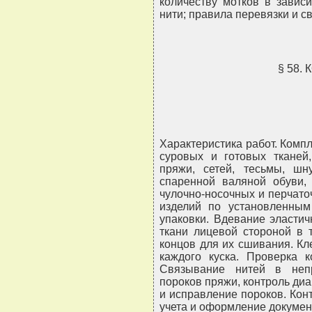
количеству мотков в завис
нити; правила перевязки и с
§ 58.
Характеристика работ. Комп
суровых и готовых тканей,
пряжи, сетей, тесьмы, шн
спаренной валяной обуви, 
чулочно-носочных и перчато
изделий по установленны
упаковки. Вдевание эласти
ткани лицевой стороной в 
концов для их сшивания. К
каждого куска. Проверка к
Связывание нитей в неп
пороков пряжи, контроль ди
и исправление пороков. Кон
учета и оформление докумен