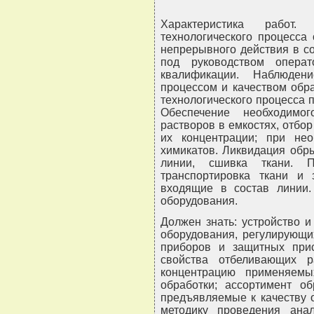
Характеристика работ
технологического процесса
непрерывного действия в с
под руководством опера
квалификации. Наблюден
процессом и качеством обр
технологического процесса 
Обеспечение необходимо
растворов в емкостях, отбо
их концентрации; при нео
химикатов. Ликвидация обр
линии, сшивка ткани. П
транспортировка ткани и
входящие в состав линии.
оборудования.
Должен знать: устройство 
оборудования, регулирующи
приборов и защитных прис
свойства отбеливающих р
концентрацию применяемы
обработки; ассортимент об
предъявляемые к качеству о
методику проведения ана