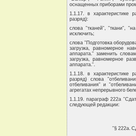
оснащенных приборами промы
1.1.17. в характеристике 
разряд):
слова "тканей", "ткани", "
исключить;
слова "Подготовка оборудова
загрузка, равномерное на
аппарата." заменить слова
загрузка, равномерное ра
аппарата.".
1.1.18. в характеристике 
разряд) слова "отбеливан
отбеливания" и "отбеливан
агрегатах непрерывного бел
1.1.19. параграф 222а "Сдат
следующей редакции:
"§ 222а.