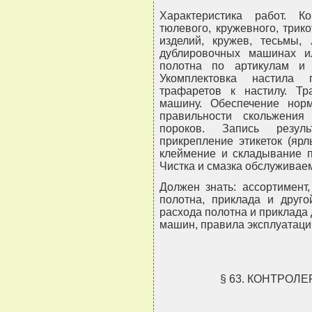
Характеристика работ. К
тюлевого, кружевного, трик
изделий, кружев, тесьмы, 
дублировочных машинах ил
полотна по артикулам и
Укомплектовка настила 
трафаретов к настилу. Тр
машину. Обеспечение норм
правильности скольжени
пороков. Запись резул
прикрепление этикеток (яр
клеймение и складывание п
Чистка и смазка обслуживае
Должен знать: ассортимент
полотна, приклада и друго
расхода полотна и приклада
машин, правила эксплуатации
§ 63. КОНТРОЛ