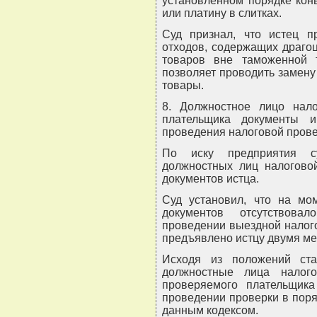
установленном порядке кон
или платину в слитках.
Суд признал, что истец 
отходов, содержащих драго
товаров вне таможенной 
позволяет проводить замену
товары.
8. Должностное лицо нало
плательщика документы 
проведения налоговой прове
По иску предприятия с
должностных лиц налогово
документов истца.
Суд установил, что на мо
документов отсутствова
проведении выездной налог
предъявлено истцу двумя ме
Исходя из положений ста
должностные лица налог
проверяемого плательщик
проведении проверки в пор
данным кодексом.