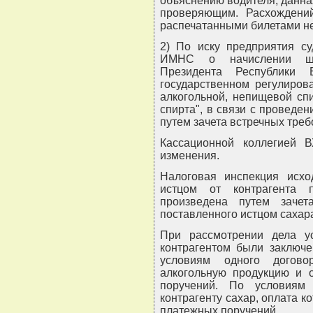
объяснению водителя, данна
проверяющим. Расхождени
распечатанными билетами н
2) По иску предприятия с
ИМНС о начислении штр
Президента Республики
государственном регулиров
алкогольной, непищевой сп
спирта", в связи с проведе
путем зачета встречных треб
Кассационной коллегией 
изменения.
Налоговая инспекция исхо
истцом от контрагента 
произведена путем зачет
поставленного истцом сахар
При рассмотрении дела у
контрагентом были заключе
условиям одного догово
алкогольную продукцию и 
поручений. По условиям 
контрагенту сахар, оплата к
платежных поручений.