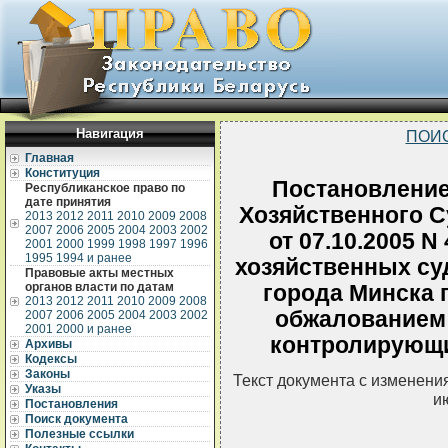
Навигация
ПОИ
Главная
Конституция
Постановлени
Республиканское право по
дате принятия
Хозяйственного С
2013
2012
2011
2010
2009
2008
2007
2006
2005
2004
2003
2002
от 07.10.2005 N
2001
2000
1999
1998
1997
1996
1995
1994 и ранее
хозяйственных су
Правовые акты местных
органов власти по датам
города Минска 
2013
2012
2011
2010
2009
2008
обжалованием
2007
2006
2005
2004
2003
2002
2001
2000 и ранее
контролирующих
Архивы
Кодексы
Законы
Текст документа с изменени
Указы
и
Постановления
Поиск документа
Полезные ссылки