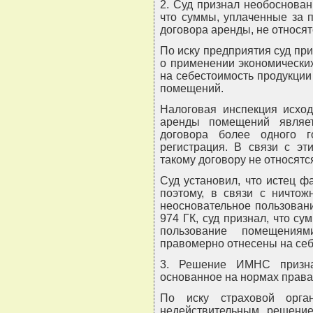
2. Суд признал необоснова
что суммы, уплаченные за 
договора аренды, не относя
По иску предприятия суд п
о применении экономически
на себестоимость продукци
помещений.
Налоговая инспекция исход
аренды помещений являет
договора более одного го
регистрация. В связи с э
такому договору не относятс
Суд установил, что истец 
поэтому, в связи с ничтож
неосновательное пользован
974 ГК, суд признал, что с
пользование помещения
правомерно отнесены на себ
3. Решение ИМНС призна
основанное на нормах права
По иску страховой орга
недействительным решени