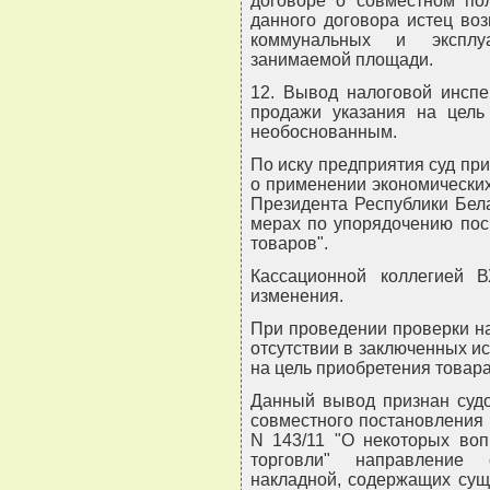
договоре о совместном по
данного договора истец во
коммунальных и эксплуа
занимаемой площади.
12. Вывод налоговой инспе
продажи указания на цель
необоснованным.
По иску предприятия суд п
о применении экономических
Президента Республики Бела
мерах по упорядочению пос
товаров".
Кассационной коллегией 
изменения.
При проведении проверки н
отсутствии в заключенных и
на цель приобретения товара
Данный вывод признан судо
совместного постановления 
N 143/11 "О некоторых воп
торговли" направление с
накладной, содержащих сущ