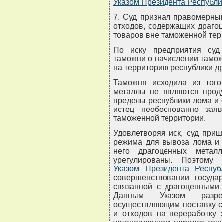
Указом Президента Республи
7. Суд признал правомерны
отходов, содержащих драго
товаров вне таможенной тер
По иску предприятия суд
таможни о начислении тамож
на территорию республики д
Таможня исходила из того
металлы не являются прод
пределы республики лома и 
истец необоснованно зая
таможенной территории.
Удовлетворяя иск, суд при
режима для вывоза лома и 
него драгоценных метал
урегулированы. Поэтому 
Указом Президента Респуб
совершенствовании государ
связанной с драгоценными
Данным Указом разреш
осуществляющим поставку 
и отходов на переработку 