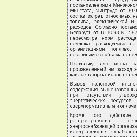
постановлениями Минэконом
Минстата, Минтруда от 30.0
состав затрат, относимых н
топлива, электрической 
расходов. Согласно постан
Беларусь от 16.10.98 N 158
пересмотра норм расход
подлежат расходуемые на
организациями топливо,
независимо от объема потре
Поскольку для истца т
произведенный им расход э
как сверхнормативное потре
Вывод налоговой инспе
содержания вышеназванных
при отсутствии утвер
энергетических ресурсов
сверхнормативным и оплачив
Кроме того, действие
распространяется н
энергоснабжающей организац
истец является субабонен