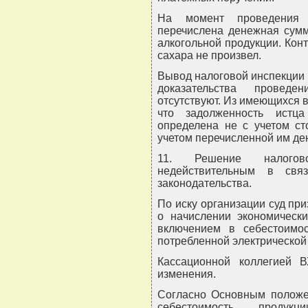
На момент проведения 
перечислена денежная сумм
алкогольной продукции. Кон
сахара не произвел.
Вывод налоговой инспекции 
доказательства проведе
отсутствуют. Из имеющихся в
что задолженность истц
определена не с учетом ст
учетом перечисленной им д
11. Решение налогов
недействительным в св
законодательства.
По иску организации суд п
о начислении экономическ
включением в себестоимо
потребленной электрической 
Кассационной коллегией 
изменения.
Согласно Основным положен
себестоимость продук