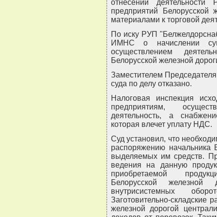
отнесении деятельности
предприятий Белорусской 
материалами к торговой деят
По иску РУП "Белжелдорсна
ИМНС о начислении с
осуществлением деятел
Белорусской железной дорог
Заместителем Председателя
суда по делу отказано.
Налоговая инспекция исхо
предприятиям, осуществ
деятельность, а снабжени
которая влечет уплату НДС.
Суд установил, что необход
распоряжению начальника Б
выделяемых им средств. Пр
ведения на данную продук
приобретаемой продук
Белорусской железной 
внутрисистемных обор
Заготовительно-складские 
железной дорогой централи