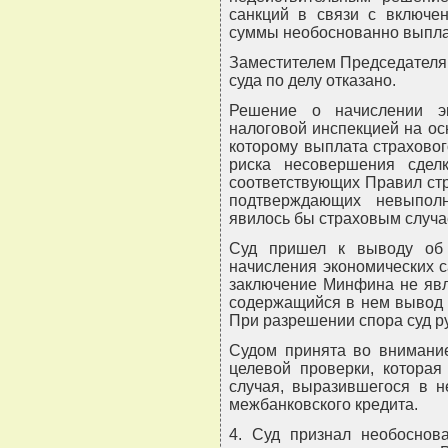
санкций в связи с включен
суммы необоснованно выпла
Заместителем Председателя
суда по делу отказано.
Решение о начислении э
налоговой инспекцией на о
которому выплата страхово
риска несовершения сдел
соответствующих Правил ст
подтверждающих невыполн
явилось бы страховым случа
Суд пришел к выводу об 
начисления экономических с
заключение Минфина не явл
содержащийся в нем вывод н
При разрешении спора суд р
Судом принята во внимание
целевой проверки, которая
случая, выразившегося в н
межбанковского кредита.
4. Суд признал необоснов