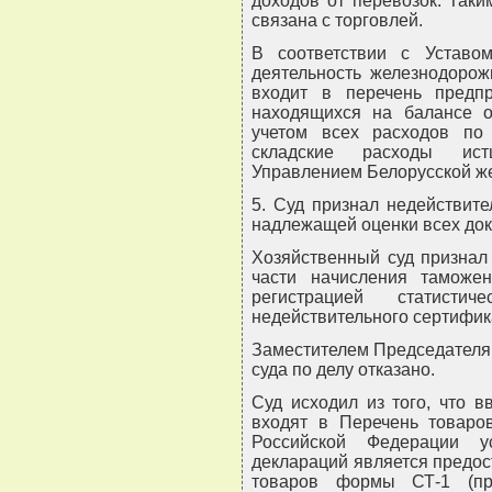
доходов от перевозок. Таки
связана с торговлей.
В соответствии с Уставо
деятельность железнодорож
входит в перечень предпр
находящихся на балансе о
учетом всех расходов по 
складские расходы истц
Управлением Белорусской же
5. Суд признал недействит
надлежащей оценки всех док
Хозяйственный суд признал
части начисления таможе
регистрацией статисти
недействительного сертифик
Заместителем Председателя
суда по делу отказано.
Суд исходил из того, что 
входят в Перечень товаро
Российской Федерации ус
деклараций является предо
товаров формы СТ-1 (пр