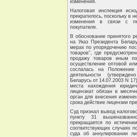
изменения.
Налоговая инспекция исхо
прекратилось, поскольку в 
изменения в связи с пе
покупателя.
В обоснование принятого р
на Указ Президента Белару
мерах по упорядочению пос
товаров", где предусмотре
продажу товаров иным по
осуществление оптовой или
сослалась на Положение
деятельности (утвержде
Беларусь от 14.07.2003 N 17
места нахождения юридич
лицензиат обязан в месяч
орган для внесения измене
срока действие лицензии пр
Суд признал вывод налогов
пункту 31 вышеназванн
прекращается по истечени
соответствующих случаях п
суда об аннулировании ли