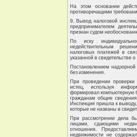
На этом основании дейст
противоречащими требовани
9. Вывод налоговой инспек
предпринимателем деятель
признан судом необоснован
По иску индивидуально
недействительным реш
налоговых платежей в связ
указанной в свидетельстве о
Постановлением надзорной 
без изменения.
При проведении проверки 
истец, используя инфор
формировал компьютерную б
гражданам общие сведения
Инспекция пришла к выводу, 
которые не названы в свидет
При рассмотрении дела бы
лицами, сдающими недви
отношения. Предоставля
недвижимости не содержали