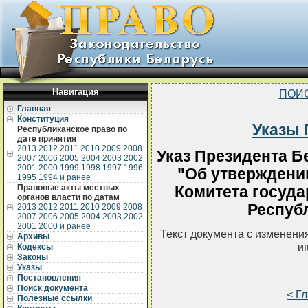
Навигация
ПОИ
Главная
Конституция
Указы 
Республиканское право по
дате принятия
2013
2012
2011
2010
2009
2008
Указ Президента Бе
2007
2006
2005
2004
2003
2002
2001
2000
1999
1998
1997
1996
"Об утверждени
1995
1994 и ранее
Правовые акты местных
Комитета госуда
органов власти по датам
Респуб
2013
2012
2011
2010
2009
2008
2007
2006
2005
2004
2003
2002
2001
2000 и ранее
Текст документа с изменени
Архивы
и
Кодексы
Законы
Указы
Постановления
Поиск документа
< Г
Полезные ссылки