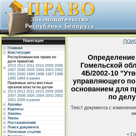
Навигация
ПОИ
Главная
Конституция
Определение 
Республиканское право по
дате принятия
Гомельской обла
2013
2012
2011
2010
2009
2008
2007
2006
2005
2004
2003
2002
4Б/2002-10 "Ут
2001
2000
1999
1998
1997
1996
1995
1994 и ранее
управляющего по 
Правовые акты местных
органов власти по датам
основанием для п
2013
2012
2011
2010
2009
2008
по делу
2007
2006
2005
2004
2003
2002
2001
2000 и ранее
Архивы
Текст документа с изменени
Кодексы
и
Законы
Указы
Постановления
Поиск документа
Полезные ссылки
< Г