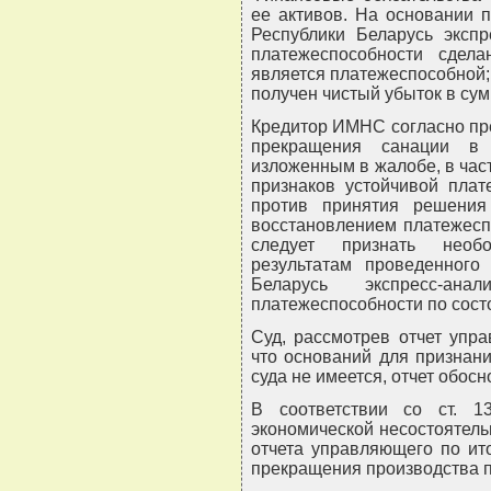
ее активов. На основании 
Республики Беларусь экспр
платежеспособности сдел
является платежеспособной; 
получен чистый убыток в сум
Кредитор ИМНС согласно пр
прекращения санации в
изложенным в жалобе, в частн
признаков устойчивой плат
против принятия решени
восстановлением платежесп
следует признать необ
результатам проведенного
Беларусь экспресс-ан
платежеспособности по состоя
Суд, рассмотрев отчет упра
что оснований для признан
суда не имеется, отчет обос
В соответствии со ст. 1
экономической несостоятель
отчета управляющего по ит
прекращения производства по