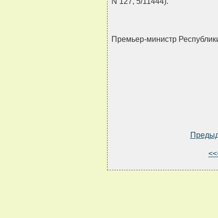
N 127, 5/11444).
Премьер-министр Республи
Преды
<<