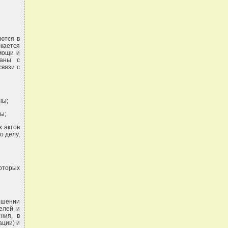
ются в
скается
мощи и
даны с
связи с
ны;
ы;
х актов
о делу,
оторых
ошении
елей и
ния, в
ации) и