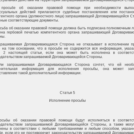
ссуальных действий на территории запрашиваемой Договаривающейся Стор
 просьбе об оказании правовой помощи при необходимости выпо
ссуальных действий прилагаются судебные постановления или постано
тентного органа (должностного лица) запрашивающей Договаривающейся С
иные соответствующие документы.
осьба об оказании правовой помощи должна быть подписана полномочным л
ена гербовой печатью компетентного органа запрашивающей Договарива
ны.
прашиваемая Договаривающаяся Сторона не отказывает в исполнении п
о на том основании, что в просьбе не содержится вся информация, указа
е 2 настоящей статьи, если она может быть исполнена в соответс
одательством запрашиваемой Договаривающейся Стороны.
ли запрашиваемая Договаривающаяся Сторона сочтет, что ей необ
лнительная информация для исполнения просьбы, она может зап
ставление такой дополнительной информации.
Статья 5
Исполнение просьбы
осьбы об оказании правовой помощи будут исполняться в соответс
одательством запрашиваемой Договаривающейся Стороны, а также могу
нены в соответствии с любыми требованиями и любым способом, указан
бе, если это не противоречит законодательству запрашиваемой Договарив