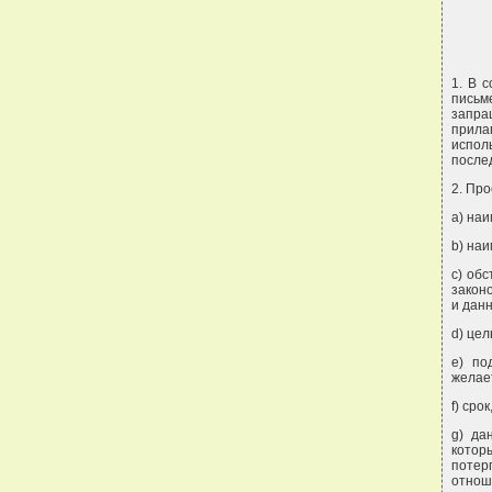
1. В 
письм
запра
прила
испол
после
2. Пр
a) на
b) на
c) об
закон
и дан
d) це
e) по
желае
f) сро
g) да
котор
потер
отнош