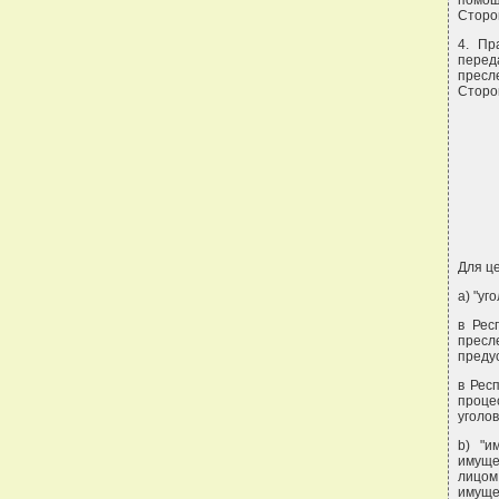
помощ
Сторо
4. Пр
перед
пресл
Сторо
Для ц
а) "уг
в Рес
пресл
преду
в Рес
проце
уголо
b) "и
имуще
лицом
имуще