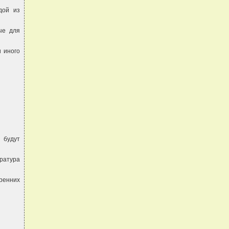
дой из
ые для
 иного
 будут
ратура
ренних