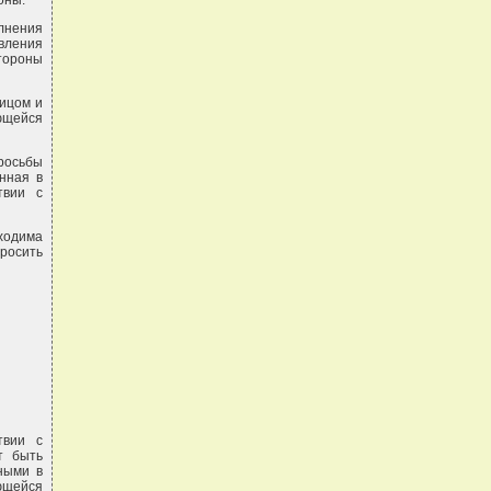
оны.
лнения
вления
тороны
ицом и
ющейся
росьбы
нная в
твии с
ходима
росить
твии с
т быть
ными в
ающейся