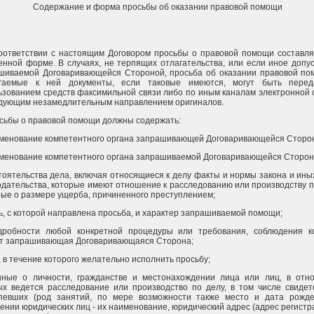
Содержание и форма просьбы об оказании правовой помощи
соответствии с настоящим Договором просьбы о правовой помощи составля
енной форме. В случаях, не терпящих отлагательства, или если иное допу
шиваемой Договаривающейся Стороной, просьба об оказании правовой по
гаемые к ней документы, если таковые имеются, могут быть пере
ьзованием средств факсимильной связи либо по иным каналам электронной 
дующим незамедлительным направлением оригиналов.
осьбы о правовой помощи должны содержать:
именование компетентного органа запрашивающей Договаривающейся Сторо
именование компетентного органа запрашиваемой Договаривающейся Сторон
стоятельства дела, включая относящиеся к делу факты и нормы закона и ины
одательства, которые имеют отношение к расследованию или производству п
ные о размере ущерба, причиненного преступлением;
ль, с которой направлена просьба, и характер запрашиваемой помощи;
дробности любой конкретной процедуры или требования, соблюдения к
т запрашивающая Договаривающаяся Сторона;
к, в течение которого желательно исполнить просьбу;
нные о личности, гражданстве и местонахождении лица или лиц, в отн
ых ведется расследование или производство по делу, в том числе свидет
певших (род занятий, по мере возможности также место и дата рожде
ении юридических лиц - их наименование, юридический адрес (адрес регистр