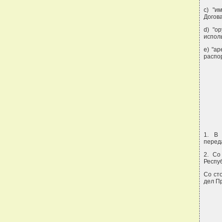
c) "и
Догов
d) "о
испол
e) "а
распо
1. В 
перед
2. Со
Респу
Со ст
дел П