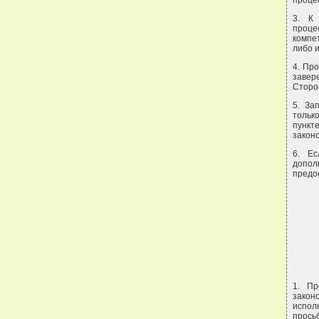
проце
3. К
проце
компе
либо 
4. Пр
завер
Сторо
5. За
тольк
пункт
закон
6. Ес
допо
предо
1. Пр
закон
испол
прось