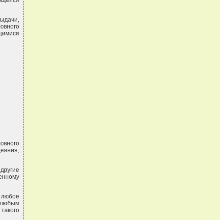
ющейся
ыдачи,
овного
щимися
овного
еяния,
 другие
енному
 любое
 любым
такого