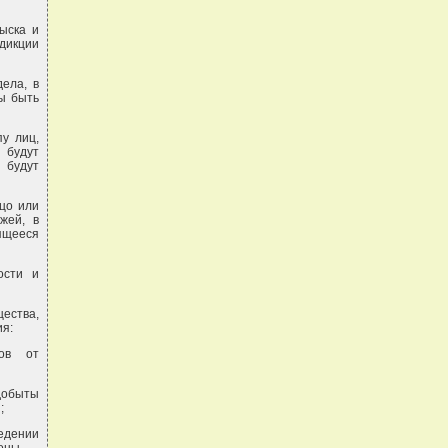
ыска и
сдикции
ела, в
ы быть
пу лиц,
 будут
 будут
ицо или
жей, в
дящееся
ости и
ества,
ия:
дов от
добыты
;
едении