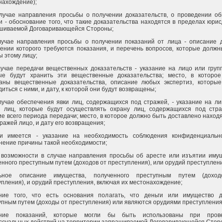
нахождение);
случае направления просьбы о получении доказательств, о проведении об
и - обоснование того, что такие доказательства находятся в пределах юри
шиваемой Договаривающейся Стороны;
случае направления просьбы о получении показаний от лица - описание д
ении которого требуются показания, и перечень вопросов, которые должн
ы этому лицу;
случае передачи вещественных доказательств - указание на лицо или груп
ые будут хранить эти вещественные доказательства; место, в которое
аны вещественные доказательства, описание любых экспертиз, которые
иться с ними, и дату, к которой они будут возвращены;
случае обеспечения явки лиц, содержащихся под стражей, - указание на л
у лиц, которые будут осуществлять охрану лиц, содержащихся под стра
ие всего периода передачи; место, в которое должно быть доставлено нахо
ражей лицо, и дату его возвращения;
ли имеется - указание на необходимость соблюдения конфиденциальн
нение причины такой необходимости;
 возможности в случае направления просьбы об аресте или изъятии имущ
енного преступным путем (доходов от преступления), или орудий преступлен
льное описание имущества, полученного преступным путем (дохо
упления), и орудий преступления, включая их местонахождение;
ние того, что есть основания полагать, что деньги или имущество 
упным путем (доходы от преступления) или являются орудиями преступления
ание показаний, которые могли бы быть использованы при пров