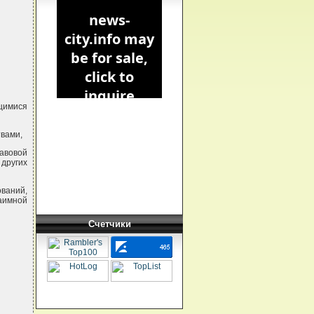
щимися
вами,
авовой
других
ований,
заимной
Счетчики