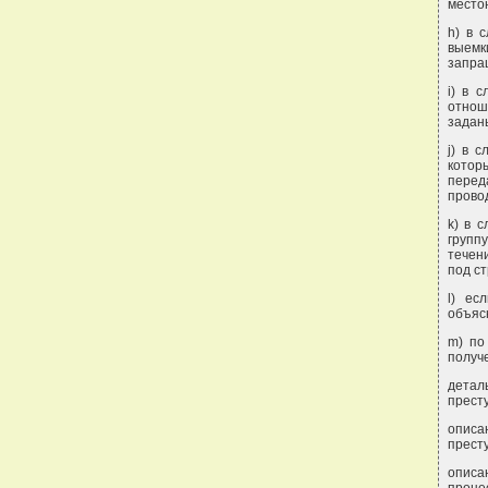
место
h) в 
выемк
запра
i) в 
отнош
задан
j) в 
котор
перед
провод
k) в 
групп
течен
под ст
l) ес
объяс
m) по
получ
дета
прест
описа
прест
опис