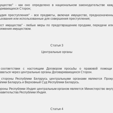
мущество" - как оно определено в национальном законодательстве каж
аривающихся Сторон;
рудия преступления" - все предметы, включая имущество, предназначенн
ьзования или использованные для совершения преступления;
рест имущества" - любые меры по предотвращению продажи, передачи или
ряжения имуществом.
Статья 3
Центральные органы
соответствии с настоящим Договором просьбы о правовой помощи
аваться через центральные органы Договаривающихся Сторон.
 стороны Республики Беларусь центральными органами являются Проку
блики Беларусь и Верховный Суд Республики Беларусь.
ороны Республики Индия центральным органом является Министерство внут
равительства Республики Индия.
Статья 4