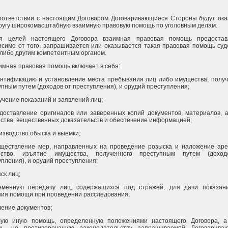
соответствии с настоящим Договором Договаривающиеся Стороны будут ока
другу широкомасштабную взаимную правовую помощь по уголовным делам.
я целей настоящего Договора взаимная правовая помощь предостав
исимо от того, запрашивается или оказывается такая правовая помощь су
-либо другим компетентным органом.
аимная правовая помощь включает в себя:
ентификацию и установление места пребывания лиц либо имущества, получ
упным путем (доходов от преступления), и орудий преступления;
учение показаний и заявлений лиц;
едоставление оригиналов или заверенных копий документов, материалов, 
ства, вещественных доказательств и обеспечение информацией;
изводство обыска и выемки;
уществление мер, направленных на проведение розыска и наложение аре
ество, изъятие имущества, полученного преступным путем (дохо
упления), и орудий преступления;
ыск лиц;
еменную передачу лиц, содержащихся под стражей, для дачи показан
ния помощи при проведении расследования;
чение документов;
бую иную помощь, определенную положениями настоящего Договора, а