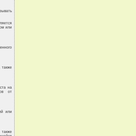
зывать
ляется
дом или
енного
а также
ста на
дов от
ий или
 также