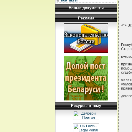
Контакты
Новые документы
---------
Реклама
<*> Вс
Респу
Сторо
руков
призн
помощ
судеб
желая
уголо
право
догов
Ресурсы в тему