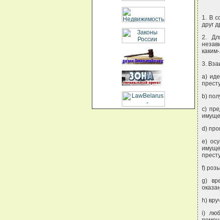
1. В 
друг 
2. Дл
незав
каким
3. Вз
a) ид
прест
b) пол
c) пр
имуще
d) про
e) ос
имущ
прест
f) роз
g) вр
оказа
h) вру
i) лю