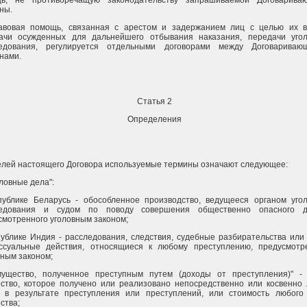
ь, не противоречащую законодательству запрашиваемой Договарива
ны.
авовая помощь, связанная с арестом и задержанием лиц с целью их в
ачи осужденных для дальнейшего отбывания наказания, передачи угол
едования, регулируется отдельными договорами между Договариваю
нами.
Статья 2
Определения
елей настоящего Договора используемые термины означают следующее:
оловные дела":
публике Беларусь - обособленное производство, ведущееся органом угол
едования и судом по поводу совершения общественно опасного д
смотренного уголовным законом;
публике Индия - расследования, следствия, судебные разбирательства или
ссуальные действия, относящиеся к любому преступлению, предусмотр
вным законом;
мущество, полученное преступным путем (доходы от преступления)" -
ство, которое получено или реализовано непосредственно или косвенно
 в результате преступления или преступлений, или стоимость любого 
ства;