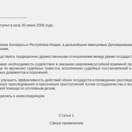
-----------------------
тупил в силу 30 июня 2006 года.
блика Беларусь и Республика Индия, в дальнейшем именуемые Договариваю
нами,
одствуясь традиционно дружественными отношениями между двумя государст
авая необходимость содействия в оказании широкомасштабной взаимной пр
и по вручению судебных повесток, исполнению судебных постановлений и 
ных документов и поручений,
 улучшить эффективность действий обоих государств в проведении расслед
вного преследования и пресечения преступлений путем сотрудничества и в
вой помощи по уголовным делам,
орились о нижеследующем:
Статья 1
Сфера применения