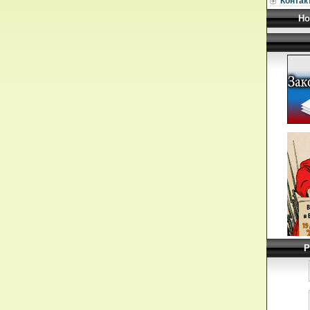
Контак
Но
Р