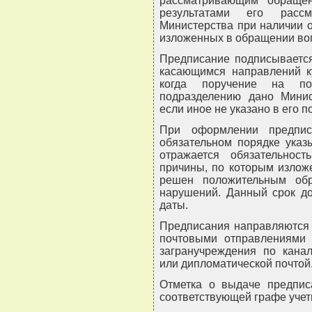
рассматривающим обращен
результатами его расс
Министерства при наличии 
изложенных в обращении во
Предписание подписывается
касающимся направлений ку
когда поручение на под
подразделению дано Минис
если иное не указано в его п
При оформлении предпис
обязательном порядке указ
отражается обязательнос
причины, по которым излож
решен положительным обр
нарушений. Данный срок до
даты.
Предписания направляются 
почтовыми отправлениями 
загранучреждения по кана
или дипломатической почтой
Отметка о выдаче предпис
соответствующей графе учет