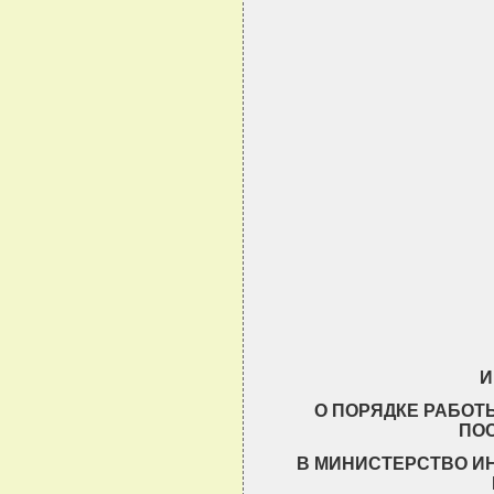
                               
                               
                               
                               
                               
                               
И
О ПОРЯДКЕ РАБОТ
ПО
В МИНИСТЕРСТВО И