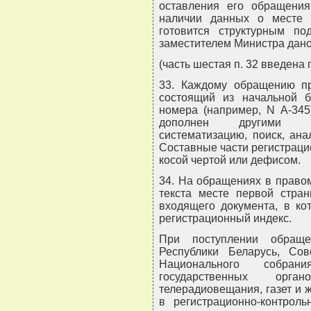
оставления его обращения
наличии данных о месте 
готовится структурным по
заместителем Министра дано
(часть шестая п. 32 введена
33. Каждому обращению пр
состоящий из начальной 
номера (например, N А-345
дополнен другими об
систематизацию, поиск, ан
Составные части регистрацио
косой чертой или дефисом.
34. На обращениях в право
текста месте первой стра
входящего документа, в ко
регистрационный индекс.
При поступлении обраще
Республики Беларусь, Сов
Национального собран
государственных орг
телерадиовещания, газет и ж
в регистрационно-контроль