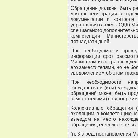
Обращения должны быть рас
дня их регистрации в отде
документации и контроля г
управления (далее - ОДК) М
специального дополнительно
компетенции Министерст
пятнадцати дней.
При необходимости провед
информации срок рассмот
Министром иностранных дел 
его заместителями, но не б
уведомлением об этом гражд
При необходимости нап
государства и (или) междун
обращений может быть прод
заместителями) с одновреме
Коллективные обращения (
входящим в компетенцию Ми
выездом на место нахожде
обращения, если иное не выт
(п. 3 в ред. постановления М