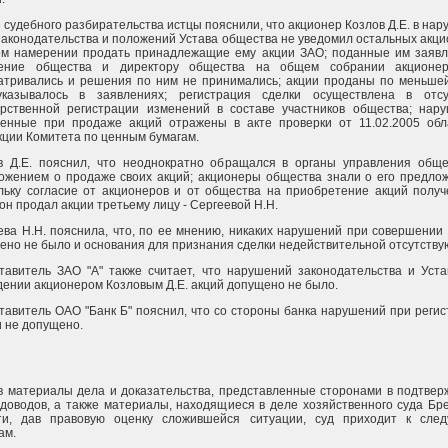
 судебного разбирательства истцы пояснили, что акционер Козлов Д.Е. в на
законодательства и положений Устава общества не уведомил остальных акц
ем намерении продать принадлежащие ему акции ЗАО; поданные им заявл
ение общества и директору общества на общем собрании акционе
атривались и решения по ним не принимались; акции проданы по меньшей
казывалось в заявлениях; регистрация сделки осуществлена в отсу
арственной регистрации изменений в составе участников общества; нару
енные при продаже акций отражены в акте проверки от 11.02.2005 обл
кции Комитета по ценным бумагам.
в Д.Е. пояснил, что неоднократно обращался в органы управления обще
ожением о продаже своих акций; акционеры общества знали о его предлож
льку согласие от акционеров и от общества на приобретение акций получ
он продал акции третьему лицу - Сергеевой Н.Н.
ева Н.Н. пояснила, что, по ее мнению, никаких нарушений при совершении
ено не было и основания для признания сделки недействительной отсутству
тавитель ЗАО "А" также считает, что нарушений законодательства и Уста
дении акционером Козловым Д.Е. акций допущено не было.
тавитель ОАО "Банк Б" пояснил, что со стороны банка нарушений при реги
и не допущено.
в материалы дела и доказательства, представленные сторонами в подтвер
 доводов, а также материалы, находящиеся в деле хозяйственного суда Бр
ти, дав правовую оценку сложившейся ситуации, суд приходит к сле
ам.