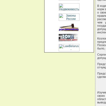
В ходе
норм 
о сво
правл
рассм
чем у
госуд
допущ
инспе
Козло
предл
Поско
было, 
Серге
допущ
Предс
отчуж
Предс
сделк
Изучи
своих
облас
вывод