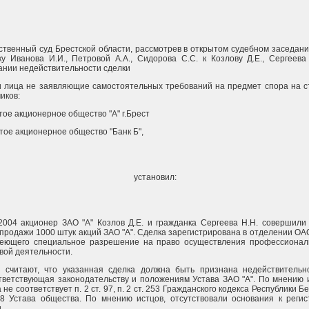
ственный суд Брестской области, рассмотрев в открытом судебном заседан
ку Иванова И.И., Петровой А.А., Сидорова С.С. к Козлову Д.Е., Сергеева
ании недействительности сделки
и лица не заявляющие самостоятельных требований на предмет спора на с
иков:
тое акционерное общество "А" г.Брест
тое акционерное общество "Банк Б",
установил:
.2004 акционер ЗАО "А" Козлов Д.Е. и гражданка Сергеева Н.Н. совершили
-продажи 1000 штук акций ЗАО "А". Сделка зарегистрирована в отделении ОА
меющего специальное разрешение на право осуществления профессионал
вой деятельности.
 считают, что указанная сделка должна быть признана недействительно
тветствующая законодательству и положениям Устава ЗАО "А". По мнению 
 не соответствует п. 2 ст. 97, п. 2 ст. 253 Гражданского кодекса Республики Б
18 Устава общества. По мнению истцов, отсутствовали основания к регис
.