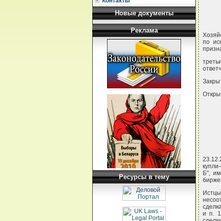
Контакты
Новые документы
Реклама
Хозяй
по ис
призн
треть
ответч
Закры
Откры
23.12
купли
Б", и
Ресурсы в тему
бирже
Истцы
несоо
сделка
и п. 
сделки