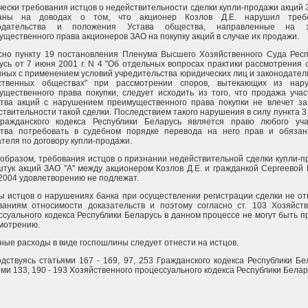
чески требования истцов о недействительности сделки купли-продажи акций 
ваны на доводах о том, что акционер Козлов Д.Е. нарушил треб
нодательства и положения Устава общества, направленные на 
ущественного права акционеров ЗАО на покупку акций в случае их продажи.
сно пункту 19 постановления Пленума Высшего Хозяйственного Суда Респ
усь от 7 июня 2001 г. N 4 "Об отдельных вопросах практики рассмотрения 
нных с применением условий учредительства юридических лиц и законодател
ственных обществах" при рассмотрении споров, вытекающих из нар
ущественного права покупки, следует исходить из того, что продажа уча
тва акций с нарушением преимущественного права покупки не влечет за
твительности такой сделки. Последствием такого нарушения в силу пункта 3
ражданского кодекса Республики Беларусь является право любого уча
тва потребовать в судебном порядке перевода на него прав и обязан
ателя по договору купли-продажи.
 образом, требования истцов о признании недействительной сделки купли-
штук акций ЗАО "А" между акционером Козлов Д.Е. и гражданкой Сергеевой 
.2004 удовлетворению не подлежат.
ы истцов о нарушениях банка при осуществлении регистрации сделки не о
ваниям относимости доказательств и поэтому согласно ст. 103 Хозяйств
ссуального кодекса Республики Беларусь в данном процессе не могут быть 
смотрению.
ные расходы в виде госпошлины следует отнести на истцов.
одствуясь статьями 167 - 169, 97, 253 Гражданского кодекса Республики Бе
ми 133, 190 - 193 Хозяйственного процессуального кодекса Республики Белару