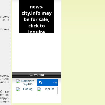
ии дело
 В.В. о
тороне
Счетчики
 сделку
О "Банк
ьной и
й, как
истцов,
еларусь
трации