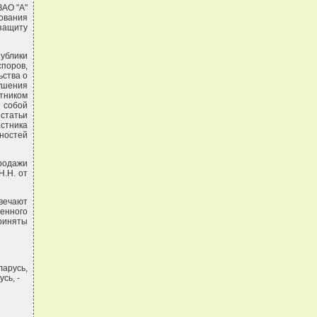
ЗАО "А"
ования
защиту
ублики
споров,
ьства о
ушения
стником
 собой
 статьи
стника
ностей
продажи
Н.Н. от
твечают
енного
приняты
ларусь,
сь, -