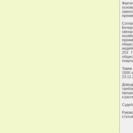
Факти
осно
зако
преим
Согла
Белар
связа
хозяй
преим
общес
недейс
253 Г
общес
покуп
Таким
1000 
23.12
Довод
требо
проце
к рас
Судеб
Руков
статья