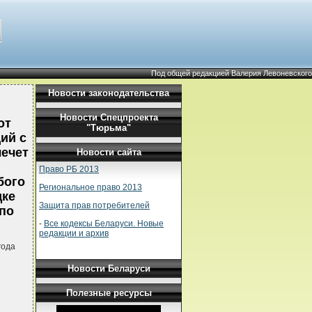
Под общей редакцией Валерия Левоневского
Новости законодательства
Новости Спецпроекта
от
"Тюрьма"
ий с
ечет
Новости сайта
Право РБ 2013
бого
Региональное право 2013
дке
Защита прав потребителей
 по
-
Все кодексы Беларуси. Новые
редакции и архив
года
Новости Беларуси
Полезные ресурсы