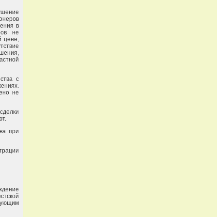
рушение
ионеров
ения в
ров не
 цене,
тствие
шения,
астной
ства с
ениях.
ено не
 сделки
ют.
ва при
страции
ждение
естской
дующим