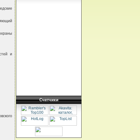
едские
ляющий
охраны
стей и
Счетчики
овского