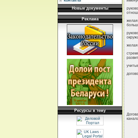
Контакты
имену
Новые документы
руков
отнош
Реклама
желая
больш
руков
окруж
желая 
стрем
развит
учиты
догов
Ресурсы в тему
Догов
канала