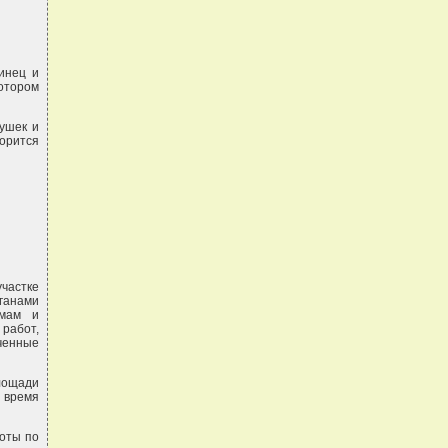
инец и
отором
ушек и
ворится
частке
ганами
рмам и
работ,
ченные
лощади
 время
боты по