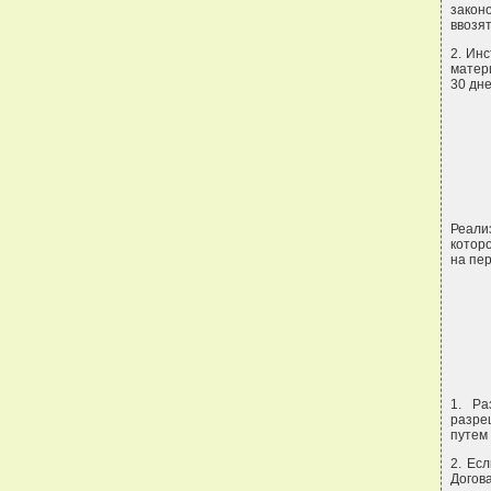
закон
ввозят
2. Ин
матер
30 дн
Реали
котор
на пе
1. Ра
разре
путем
2. Ес
Догов