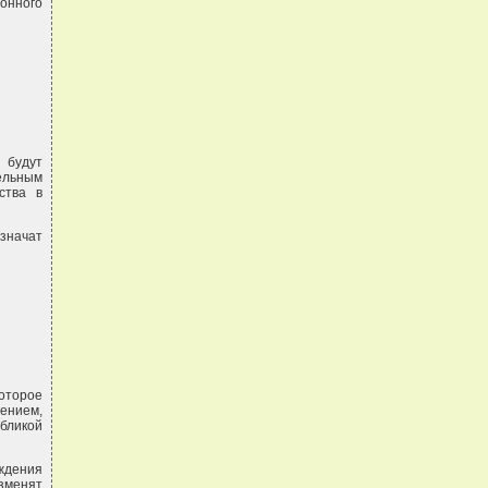
онного
 будут
ельным
ства в
значат
которое
ением,
бликой
ждения
зменят