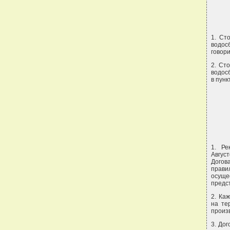
1. Ст
водос
говори
2. Ст
водосб
в пунк
1. Ре
Авгус
Догов
прави
осуще
предс
2. Ка
на те
произ
3. До