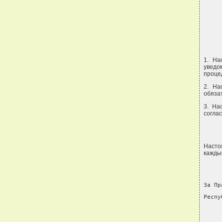
1. На
уведо
проце
2. На
обяза
3. На
согла
Насто
каждый
За Пр
Респу