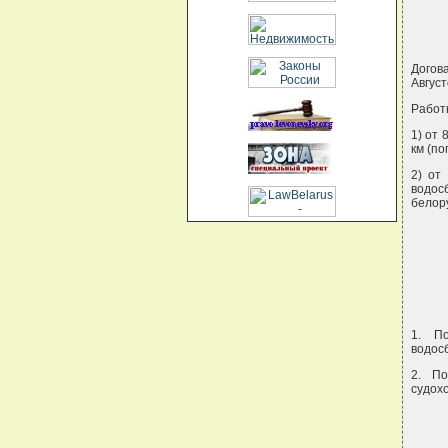
Догов
Авгус
Работы
1) от 
км (по
2) от
водосб
белор
1. П
водос
2. По
судох