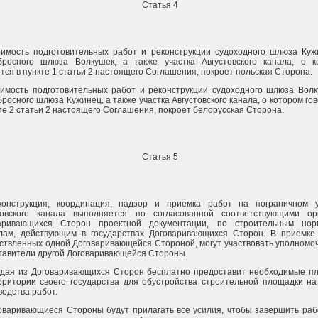
Статья 4
оимость подготовительных работ и реконструкции судоходного шлюза Куж
бросного шлюза Волкушек, а также участка Августовского канала, о к
тся в пункте 1 статьи 2 настоящего Соглашения, покроет польская Сторона.
оимость подготовительных работ и реконструкции судоходного шлюза Волк
росного шлюза Кужинец, а также участка Августовского канала, о котором го
те 2 статьи 2 настоящего Соглашения, покроет белорусская Сторона.
Статья 5
конструкция, координация, надзор и приемка работ на пограничном у
товского канала выполняется по согласованной соответствующими ор
аривающихся Сторон проектной документации, по строительным но
лам, действующим в государствах Договаривающихся Сторон. В приемке 
ствленных одной Договаривающейся Стороной, могут участвовать уполномо
тавители другой Договаривающейся Стороны.
ждая из Договаривающихся Сторон бесплатно предоставит необходимые п
рритории своего государства для обустройства строительной площадки на
водства работ.
говаривающиеся Стороны будут прилагать все усилия, чтобы завершить ра