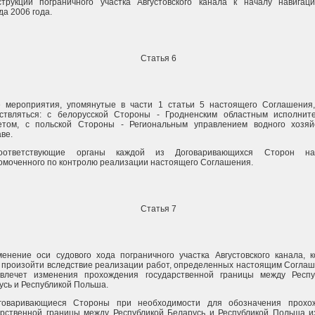
струкции пограничного участка Августовского канала к началу навигаци
а 2006 года.
Статья 6
е мероприятия, упомянутые в части 1 статьи 5 настоящего Соглашения,
ствляться: с белорусской Стороны - Гродненским областным исполнит
етом, с польской Стороны - Региональным управлением водного хозяй
ве.
оответствующие органы каждой из Договаривающихся Сторон на
омоченного по контролю реализации настоящего Соглашения.
Статья 7
менение оси судового хода пограничного участка Августовского канала, 
 произойти вследствие реализации работ, определенных настоящим Соглаш
влечет изменения прохождения государственной границы между Респу
усь и Республикой Польша.
говаривающиеся Стороны при необходимости для обозначения прохо
арственной границы между Республикой Беларусь и Республикой Польша и