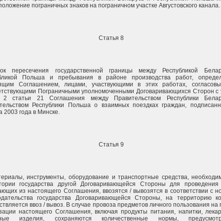
положение пограничных знаков на пограничном участке Августовского канала.
Статья 8
ок пересечения государственной границы между Республикой Бела
бликой Польша и пребывания в районе производства работ, опреде
ящим Соглашением, лицами, участвующими в этих работах, согласовы
етствующими Пограничными уполномоченными Договаривающихся Сторон с 
 2 статьи 21 Соглашения между Правительством Республики Бела
тельством Республики Польша о взаимных поездках граждан, подписанн
а 2003 года в Минске.
Статья 9
териалы, инструменты, оборудование и транспортные средства, необходи
тории государства другой Договаривающейся Стороны для проведения 
ающих из настоящего Соглашения, ввозятся / вывозятся в соответствии с 
одательства государства Договаривающейся Стороны, на территорию ко
твляется ввоз / вывоз. В случае провоза предметов личного пользования на
зации настоящего Соглашения, включая продукты питания, напитки, лекар
чные изделия, сохраняются количественные нормы, предусмотр