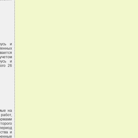
русь и
ленных
вается
учетом
русь и
ого 26
мые на
работ,
нормами
торого
 период
ства и
енные