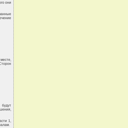
ого они
ованные
ечение
месте,
Сторон
 будут
ашения,
асти 1,
налам.