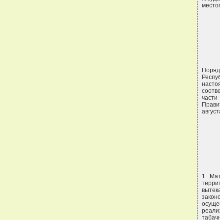
место
Поряд
Респу
насто
соотв
части
Прави
август
1. Ма
терри
вытек
закон
осущес
реали
таба