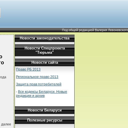
Под общей редакцией Валерия Левоневского
Новости законодательства
Новости Спецпроекта
и
"Тюрьма"
о
го
Новости сайта
Право РБ 2013
Региональное право 2013
года
Защита прав потребителей
-
Все кодексы Беларуси. Новые
редакции и архив
Новости Беларуси
Полезные ресурсы
 далее