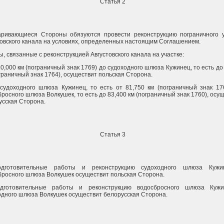
Статья 2
аривающиеся Стороны обязуются провести реконструкцию пограничного у
товского канала на условиях, определенных настоящим Соглашением.
, связанные с реконструкцией Августовского канала на участке:
80,000 км (пограничный знак 1769) до судоходного шлюза Кужинец, то есть до
граничный знак 1764), осуществит польская Сторона.
 судоходного шлюза Кужинец, то есть от 81,750 км (пограничный знак 17
росного шлюза Волкушек, то есть до 83,400 км (пограничный знак 1760), осу
усская Сторона.
Статья 3
одготовительные работы и реконструкцию судоходного шлюза Куж
бросного шлюза Волкушек осуществит польская Сторона.
дготовительные работы и реконструкцию водосбросного шлюза Куж
одного шлюза Волкушек осуществит белорусская Сторона.