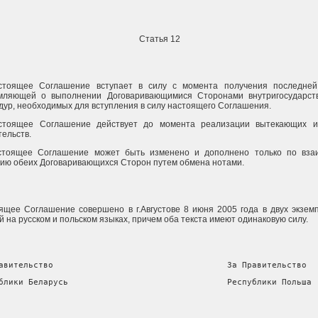
Статья 12
стоящее Соглашение вступает в силу с момента получения последней
мляющей о выполнении Договаривающимися Сторонами внутригосударст
дур, необходимых для вступления в силу настоящего Соглашения.
стоящее Соглашение действует до момента реализации вытекающих и
тельств.
стоящее Соглашение может быть изменено и дополнено только по вза
сию обеих Договаривающихся Сторон путем обмена нотами.
ящее Соглашение совершено в г.Августове 8 июня 2005 года в двух экзем
 на русском и польском языках, причем оба текста имеют одинаковую силу.
авительство                                   За Правительство
блики Беларусь                                Республики Польша