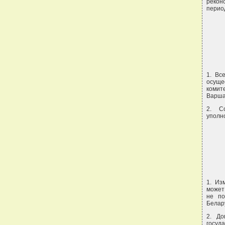
рекон
период
1. Вс
осуще
комит
Варша
2. С
уполн
1. Из
может
не по
Белар
2. До
госуд