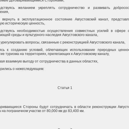
емые Договаривающимися Сторонами,
одствуясь желанием укреплять сотрудничество и развивать добросос
ения,
 вернуть в эксплуатационное состояние Августовский канал, представ
ую историческую ценность,
одствуясь необходимостью осуществления совместных усилий в сфере 
ающей среды и культурного наследия Августовского канала,
урегулировать вопросы, связанные с реконструкцией Августовского канала,
ясь к созданию условий, облегчающих использование природных ценно
ие туризма на территориях, прилегающих к Августовскому каналу,
вая взаимную выгоду от сотрудничества в данных областях,
орились о нижеследующем:
Статья 1
аривающиеся Стороны будут сотрудничать в области реконструкции Август
 на пограничном участке от 80,000 км до 83,400 км.