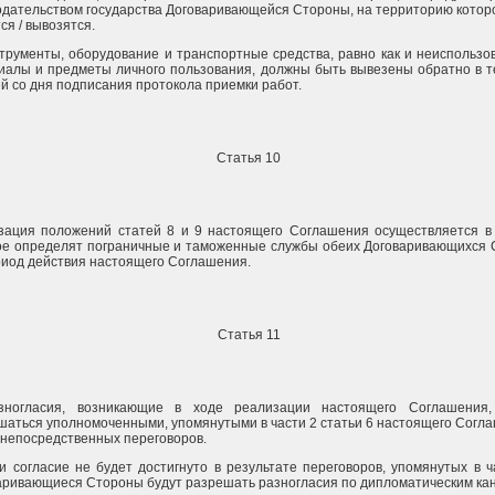
одательством государства Договаривающейся Стороны, на территорию котор
ся / вывозятся.
струменты, оборудование и транспортные средства, равно как и неиспольз
иалы и предметы личного пользования, должны быть вывезены обратно в т
ей со дня подписания протокола приемки работ.
Статья 10
зация положений статей 8 и 9 настоящего Соглашения осуществляется в 
ое определят пограничные и таможенные службы обеих Договаривающихся 
риод действия настоящего Соглашения.
Статья 11
зногласия, возникающие в ходе реализации настоящего Соглашения,
шаться уполномоченными, упомянутыми в части 2 статьи 6 настоящего Согл
 непосредственных переговоров.
ли согласие не будет достигнуто в результате переговоров, упомянутых в ч
аривающиеся Стороны будут разрешать разногласия по дипломатическим ка