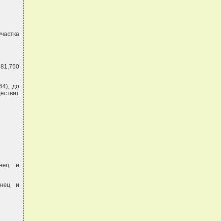
частка
 81,750
64), до
ществит
инец и
инец и