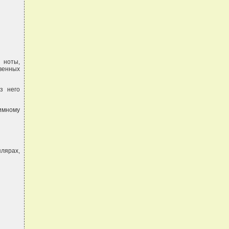
 ноты,
венных
з него
имному
плярах,