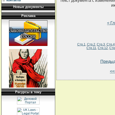
Текст документа с изменени
Контакты
и
Новые документы
Реклама
< Г
Стр.1
,
Стр.2
,
Стр.3
,
Стр.4
Стр.11
,
Стр.12
,
Стр
Преды
<<
Ресурсы в тему