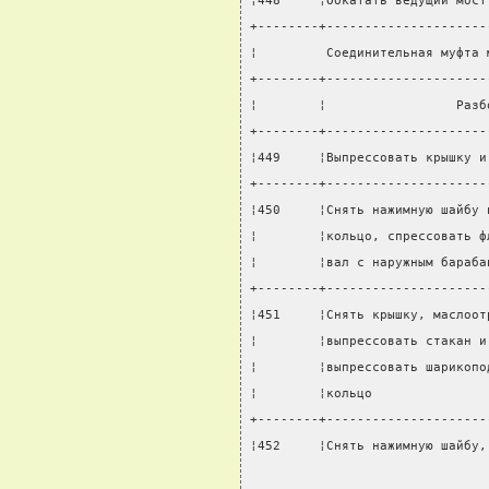
¦448     ¦Обкатать ведущий мост
+--------+---------------------
¦         Соединительная муфта 
+--------+---------------------
¦        ¦                 Разб
+--------+---------------------
¦449     ¦Выпрессовать крышку и
+--------+---------------------
¦450     ¦Снять нажимную шайбу 
¦        ¦кольцо, спрессовать ф
¦        ¦вал с наружным бараба
+--------+---------------------
¦451     ¦Снять крышку, маслоот
¦        ¦выпрессовать стакан и
¦        ¦выпрессовать шарикопо
¦        ¦кольцо               
+--------+---------------------
¦452     ¦Снять нажимную шайбу,