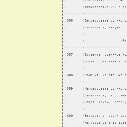
¦        ¦сателлиты, распорные 
¦        ¦роликоподшипники с ос
+--------+---------------------
¦386     ¦Выпрессовать роликопо
¦        ¦сателлитов, вынуть пр
+--------+---------------------
¦        ¦                  Сбо
+--------+---------------------
¦387     ¦Вставить пружинное ко
¦        ¦роликоподшипники в са
+--------+---------------------
¦388     ¦Заменить изношенные о
+--------+---------------------
¦389     ¦Напрессовать роликопо
¦        ¦сателлитов, распорные
¦        ¦надеть шайбы, наверну
+--------+---------------------
¦390     ¦Вставить в червяк ось
¦        ¦на торцы рычага; вста