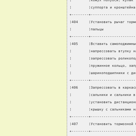
¦        ¦кожух полуоси, кулак 
¦        ¦суппорта и кронштейна
+--------+---------------------
¦404     ¦Установить рычаг торм
¦        ¦пальцы               
+--------+---------------------
¦405     ¦Вставить самоподжимны
¦        ¦напрессовать втулку н
¦        ¦запрессовать роликопо
¦        ¦пружинное кольцо, зап
¦        ¦шарикоподшипники с ди
+--------+---------------------
¦406     ¦Запрессовать в каркас
¦        ¦сальники и сальники в
¦        ¦установить дистанцион
¦        ¦крышку с сальниками н
+--------+---------------------
¦407     ¦Установить тормозной 
+--------+---------------------