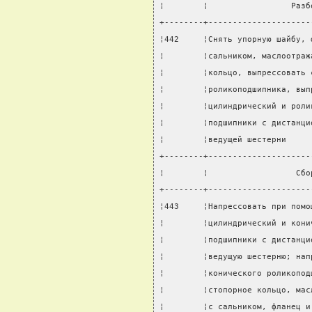
¦        ¦                 Разб
+--------+---------------------
¦442     ¦Снять упорную шайбу, 
¦        ¦сальником, маслоотраж
¦        ¦кольцо, выпрессовать 
¦        ¦роликоподшипника, вып
¦        ¦цилиндрический и роли
¦        ¦подшипники с дистанци
¦        ¦ведущей шестерни     
+--------+---------------------
¦        ¦                  Сбо
+--------+---------------------
¦443     ¦Напрессовать при помо
¦        ¦цилиндрический и кони
¦        ¦подшипники с дистанци
¦        ¦ведущую шестерню; нап
¦        ¦конического роликопод
¦        ¦стопорное кольцо, мас
¦        ¦с сальником, фланец и