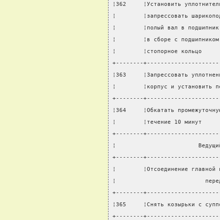
¦362     ¦Установить уплотнител
¦        ¦запрессовать шарикопо
¦        ¦полый вал в подшипник
¦        ¦в сборе с подшипником
¦        ¦стопорное кольцо     
+--------+---------------------
¦363     ¦Запрессовать уплотнен
¦        ¦корпус и установить п
+--------+---------------------
¦364     ¦Обкатать промежуточну
¦        ¦течение 10 минут     
+--------+---------------------
¦                        Ведущи
+--------+---------------------
¦        ¦Отсоединение главной 
¦                          пере
+--------+---------------------
¦365     ¦Снять козырьки с супп
+--------+---------------------