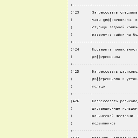
+--------+---------------------
¦423     ¦Запрессовать специаль
¦        ¦чаши дифференциала, в
¦        ¦ступицы ведомой конич
¦        ¦навернуть гайки на бо
+--------+---------------------
¦424     ¦Проверить правильност
¦        ¦дифференциала        
+--------+---------------------
¦425     ¦Напрессовать шарикопо
¦        ¦дифференциала и устан
¦        ¦кольцо               
+--------+---------------------
¦426     ¦Напрессовать роликопо
¦        ¦дистанционным кольцом
¦        ¦конической шестерни; 
¦        ¦подшипников          
+--------+---------------------