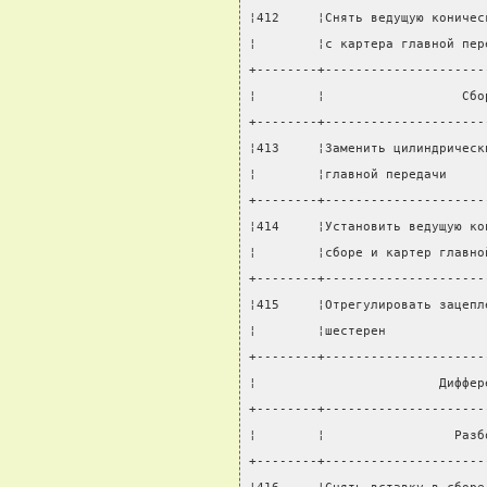
¦412     ¦Снять ведущую коничес
¦        ¦с картера главной пер
+--------+---------------------
¦        ¦                  Сбо
+--------+---------------------
¦413     ¦Заменить цилиндрическ
¦        ¦главной передачи     
+--------+---------------------
¦414     ¦Установить ведущую ко
¦        ¦сборе и картер главно
+--------+---------------------
¦415     ¦Отрегулировать зацепл
¦        ¦шестерен             
+--------+---------------------
¦                        Диффер
+--------+---------------------
¦        ¦                 Разб
+--------+---------------------