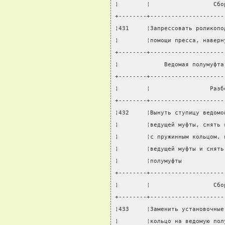
¦        ¦                  Сбо
+--------+---------------------
¦431     ¦Запрессовать роликопо
¦        ¦помощи пресса, наверн
+--------+---------------------
¦             Ведомая полумуфта
+--------+---------------------
¦        ¦                 Разб
+--------+---------------------
¦432     ¦Вынуть ступицу ведомо
¦        ¦ведущей муфты, снять 
¦        ¦с пружинным кольцом, 
¦        ¦ведущей муфты и снять
¦        ¦полумуфты            
+--------+---------------------
¦        ¦                  Сбо
+--------+---------------------
¦433     ¦Заменить установочные
¦        ¦кольцо на ведомую пол