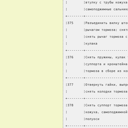
¦        ¦втулку с трубы кожуха
¦        ¦самоподжимные сальник
+--------+---------------------
¦375     ¦Разъединить вилку што
¦        ¦рычагом тормоза; снят
¦        ¦снять рычаг тормоза с
¦        ¦кулака               
+--------+---------------------
¦376     ¦Снять пружины, кулак 
¦        ¦суппорта и кронштейна
¦        ¦тормоза в сборе из ко
+--------+---------------------
¦377     ¦Отвернуть гайки, выпр
¦        ¦снять колодки тормоза
+--------+---------------------
¦378     ¦Снять суппорт тормоза
¦        ¦кожуха, самоподжимной
¦        ¦полуоси              
+--------+---------------------