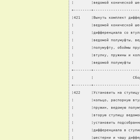
¦        ¦ведомой конической ше
+--------+---------------------
¦421     ¦Вынуть комплект диффе
¦        ¦ведомой конической ше
¦        ¦дифференциала со втул
¦        ¦ведомой полумуфты, ве
¦        ¦полумуфту, обоймы пру
¦        ¦втулку, пружины и кол
¦        ¦ведомой полумуфты    
+--------+---------------------
¦        ¦                  Сбо
+--------+---------------------
¦422     ¦Установить на ступицу
¦        ¦кольцо, распорную вту
¦        ¦пружин, ведомую полум
¦        ¦вторую ступицу ведомо
¦        ¦установить подсобранн
¦        ¦дифференциала в ступи
¦        ¦шестерни и чашу диффе