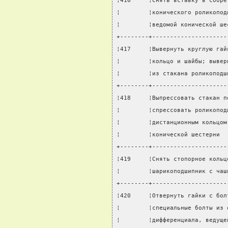
¦416     ¦Снять вставку в сборе
¦        ¦конического роликопод
¦        ¦ведомой конической ше
+--------+---------------------
¦417     ¦Вывернуть круглую гай
¦        ¦кольцо и шайбы; вывер
¦        ¦из стакана роликоподш
+--------+---------------------
¦418     ¦Выпрессовать стакан п
¦        ¦спрессовать роликопод
¦        ¦дистанционным кольцом
¦        ¦конической шестерни  
+--------+---------------------
¦419     ¦Снять стопорное кольц
¦        ¦шарикоподшипник с чаш
+--------+---------------------
¦420     ¦Отвернуть гайки с бол
¦        ¦специальные болты из 
¦        ¦дифференциала, ведуще