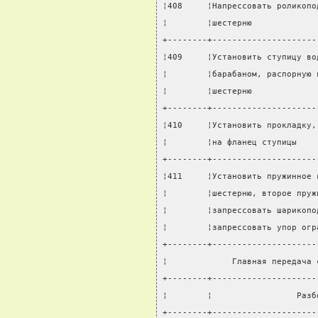
¦408     ¦Напрессовать роликопо
¦        ¦шестерню             
+--------+---------------------
¦409     ¦Установить ступицу во
¦        ¦барабаном, распорную 
¦        ¦шестерню             
+--------+---------------------
¦410     ¦Установить прокладку,
¦        ¦на фланец ступицы    
+--------+---------------------
¦411     ¦Установить пружинное 
¦        ¦шестерню, второе пруж
¦        ¦запрессовать шарикопо
¦        ¦запрессовать упор огр
+--------+---------------------
¦             Главная передача 
+--------+---------------------
¦        ¦                 Разб
+--------+---------------------