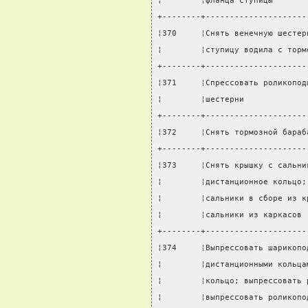
¦        ¦фланца ступицы       
+--------+---------------------
¦370     ¦Снять венечную шестер
¦        ¦ступицу водила с торм
+--------+---------------------
¦371     ¦Спрессовать роликопод
¦        ¦шестерни             
+--------+---------------------
¦372     ¦Снять тормозной бараб
+--------+---------------------
¦373     ¦Снять крышку с сальни
¦        ¦дистанционное кольцо;
¦        ¦сальники в сборе из к
¦        ¦сальники из каркасов 
+--------+---------------------
¦374     ¦Выпрессовать шарикопо
¦        ¦дистанционными кольца
¦        ¦кольцо; выпрессовать 
¦        ¦выпрессовать роликопо