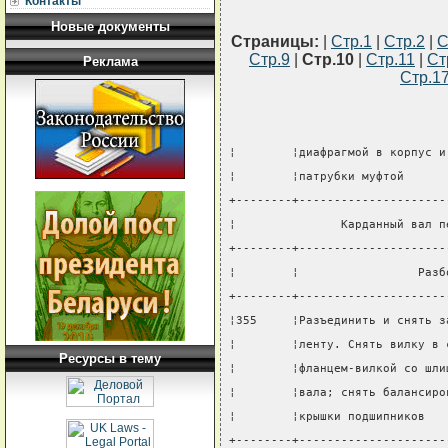
Контакты
Новые документы
Страницы:
|
Стр.1
|
Стр.2
|
С
Стр.9
|
Стр.10
|
Стр.11
|
Ст
Реклама
Стр.1
¦        ¦диафрагмой в корпус и
¦        ¦патрубки муфтой      
+--------+---------------------
¦               Карданный вал п
+--------+---------------------
¦        ¦                 Разб
+--------+---------------------
¦355     ¦Разъединить и снять з
¦        ¦ленту. Снять вилку в 
Ресурсы в тему
¦        ¦фланцем-вилкой со шли
¦        ¦вала; снять балансиро
¦        ¦крышки подшипников   
+--------+---------------------