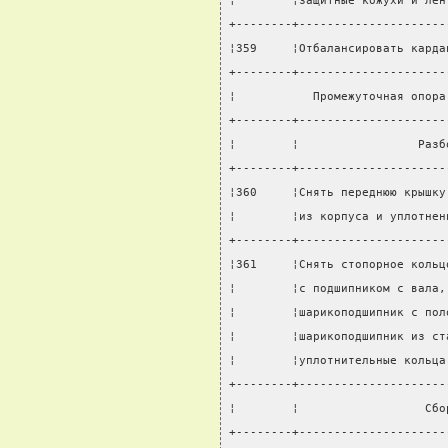
¦        ¦защитные кожухи и лен
+--------+---------------------
¦359     ¦Отбалансировать карда
+--------+---------------------
¦           Промежуточная опора
+--------+---------------------
¦        ¦                 Разб
+--------+---------------------
¦360     ¦Снять переднюю крышку
¦        ¦из корпуса и уплотнен
+--------+---------------------
¦361     ¦Снять стопорное кольц
¦        ¦с подшипником с вала,
¦        ¦шарикоподшипник с пол
¦        ¦шарикоподшипник из ст
¦        ¦уплотнительные кольца
+--------+---------------------
¦        ¦                  Сбо
+--------+---------------------