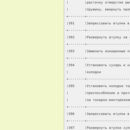
¦        ¦расточку отверстия ры
¦        ¦пружину, ввернуть про
+--------+---------------------
¦391     ¦Запрессовать втулки в
+--------+---------------------
¦392     ¦Развернуть втулку на 
+--------+---------------------
¦393     ¦Заменить изношенные п
+--------+---------------------
¦394     ¦Установить сухарь и н
¦        ¦колодки              
+--------+---------------------
¦395     ¦Установить колодки то
¦        ¦приспособление и прот
¦        ¦на токарно-винторезно
+--------+---------------------
¦396     ¦Запрессовать втулки в
+--------+---------------------
¦397     ¦Развернуть втулки суп