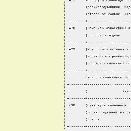
¦427     ¦Ввернуть кольцевую га
¦        ¦роликоподшипника. Над
¦        ¦стопорное кольцо, нав
+--------+---------------------
¦428     ¦Заменить изношенный ш
¦        ¦главной передачи     
+--------+---------------------
¦429     ¦Установить вставку в 
¦        ¦конического роликопод
¦        ¦ведомой конической ше
+--------+---------------------
¦        Стакан конического рол
+--------+---------------------
¦        ¦                 Разб
+--------+---------------------
¦430     ¦Отвернуть кольцевые г
¦        ¦роликоподшипник из ст
¦        ¦пресса               
+--------+---------------------