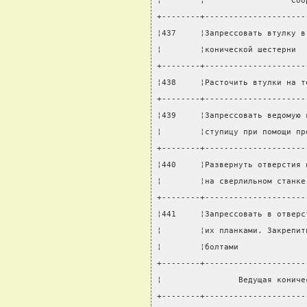
¦        ¦                  Сбо
+--------+---------------------
¦437     ¦Запрессовать втулку в
¦        ¦конической шестерни  
+--------+---------------------
¦438     ¦Расточить втулки на т
+--------+---------------------
¦439     ¦Запрессовать ведомую 
¦        ¦ступицу при помощи пр
+--------+---------------------
¦440     ¦Развернуть отверстия 
¦        ¦на сверлильном станке
+--------+---------------------
¦441     ¦Запрессовать в отверс
¦        ¦их планками. Закрепит
¦        ¦болтами              
+--------+---------------------
¦                Ведущая кониче
+--------+---------------------