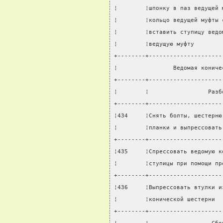
¦        ¦шпонку в паз ведущей 
¦        ¦кольцо ведущей муфты 
¦        ¦вставить ступицу ведо
¦        ¦ведущую муфту        
+--------+---------------------
¦                Ведомая кониче
+--------+---------------------
¦        ¦                 Разб
+--------+---------------------
¦434     ¦Снять болты, шестерню
¦        ¦планки и выпрессовать
+--------+---------------------
¦435     ¦Спрессовать ведомую к
¦        ¦ступицы при помощи пр
+--------+---------------------
¦436     ¦Выпрессовать втулки и
¦        ¦конической шестерни  
+--------+---------------------