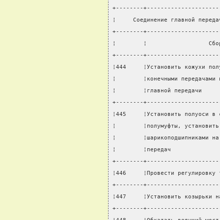
+--------+---------------------
¦     Соединение главной переда
+--------+---------------------
¦        ¦                  Сбо
+--------+---------------------
¦444     ¦Установить кожухи пол
¦        ¦конечными передачами 
¦        ¦главной передачи     
+--------+---------------------
¦445     ¦Установить полуоси в 
¦        ¦полумуфты, установить
¦        ¦шарикоподшипниками на
¦        ¦передач              
+--------+---------------------
¦446     ¦Провести регулировку 
+--------+---------------------
¦447     ¦Установить козырьки н
+--------+---------------------