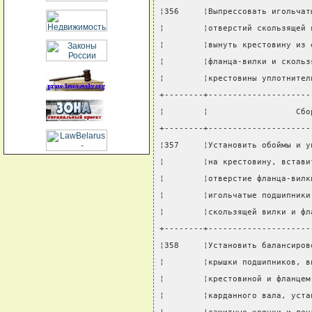
¦356     ¦Выпрессовать игольчат
¦        ¦отверстий скользящей 
¦        ¦вынуть крестовину из 
¦        ¦фланца-вилки и скольз
¦        ¦крестовины уплотнител
+--------+---------------------
¦        ¦                  Сбо
+--------+---------------------
¦357     ¦Установить обоймы и у
¦        ¦на крестовину, встави
¦        ¦отверстие фланца-вилк
¦        ¦игольчатые подшипники
¦        ¦скользящей вилки и фл
+--------+---------------------
¦358     ¦Установить балансиров
¦        ¦крышки подшипников, в
¦        ¦крестовиной и фланцем
¦        ¦карданного вала, уста