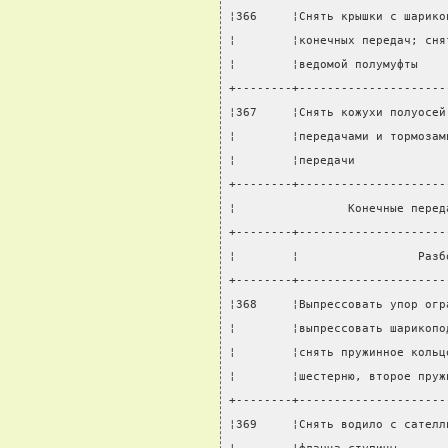
¦366     ¦Снять крышки с шарико
¦        ¦конечных передач; сня
¦        ¦ведомой полумуфты    
+--------+---------------------
¦367     ¦Снять кожухи полуосей
¦        ¦передачами и тормозам
¦        ¦передачи             
+--------+---------------------
¦                Конечные перед
+--------+---------------------
¦        ¦                 Разб
+--------+---------------------
¦368     ¦Выпрессовать упор огр
¦        ¦выпрессовать шарикопо
¦        ¦снять пружинное кольц
¦        ¦шестерню, второе пруж
+--------+---------------------
¦369     ¦Снять водило с сателл