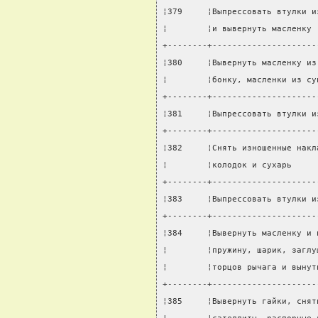
¦379     ¦Выпрессовать втулки и
¦        ¦и вывернуть масленку 
+--------+---------------------
¦380     ¦Вывернуть масленку из
¦        ¦бонку, масленки из су
+--------+---------------------
¦381     ¦Выпрессовать втулки и
+--------+---------------------
¦382     ¦Снять изношенные накл
¦        ¦колодок и сухарь     
+--------+---------------------
¦383     ¦Выпрессовать втулки и
+--------+---------------------
¦384     ¦Вывернуть масленку и 
¦        ¦пружину, шарик, заглу
¦        ¦торцов рычага и вынут
+--------+---------------------
¦385     ¦Вывернуть гайки, снят