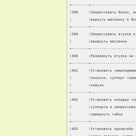
+--------+---------------------
¦398     ¦Запрессовать бонку, м
¦        ¦вернуть масленку в бо
+--------+---------------------
¦399     ¦Запрессовать втулки в
¦        ¦ввернуть масленки    
+--------+---------------------
¦400     ¦Развернуть втулки на 
+--------+---------------------
¦401     ¦Установить самоподжим
¦        ¦полуоси, суппорт торм
¦        ¦кожуха               
+--------+---------------------
¦402     ¦Установить колодки то
¦        ¦суппорта и запрессова
¦        ¦завернуть гайки      
+--------+---------------------
¦403     ¦Установить кронштейн 