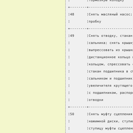
¦        ¦тормозную колодку    
+--------+---------------------
¦48      ¦Снять масляный насос;
¦        ¦пробку               
+--------+---------------------
¦49      ¦Снять отводку, стакан
¦        ¦сальника; снять крышк
¦        ¦выпрессовать из крышк
¦        ¦дистанционное кольцо 
¦        ¦кольцом, спрессовать 
¦        ¦стакан подшипника в с
¦        ¦сальником и подшипник
¦        ¦увеличителя крутящего
¦        ¦с подшипником, распор
¦        ¦отводки              
+--------+---------------------
¦50      ¦Снять муфту сцепления
¦        ¦нажимной диски, ступи
¦        ¦ступицу муфты сцеплен