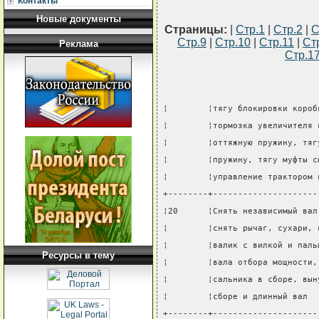
Контакты
Новые документы
Страницы:
|
Стр.1
|
Стр.2
|
С
Стр.9
|
Стр.10
|
Стр.11
|
Ст
Реклама
Стр.1
¦        ¦тягу блокировки короб
¦        ¦тормозка увеличителя 
¦        ¦оттяжную пружину, тяг
¦        ¦пружину, тягу муфты с
¦        ¦управление трактором 
+--------+---------------------
¦20      ¦Снять независимый вал
¦        ¦снять рычаг, сухари, 
¦        ¦валик с вилкой и паль
Ресурсы в тему
¦        ¦вала отбора мощности,
¦        ¦сальника в сборе, вын
¦        ¦сборе и длинный вал  
+--------+---------------------