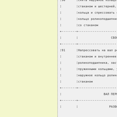
¦90      ¦Снять наружное кольцо
¦        ¦стаканом и шестерней,
¦        ¦кольца и спрессовать 
¦        ¦кольцо роликоподшипни
¦        ¦со стаканом          
+--------+---------------------
¦        ¦                  СБО
+--------+---------------------
¦91      ¦Напрессовать на вал р
¦        ¦стаканом и внутреннее
¦        ¦роликоподшипника, зас
¦        ¦пружинными кольцами, 
¦        ¦наружное кольцо ролик
¦        ¦стаканом             
+--------+---------------------
¦                       ВАЛ ПЕР
+--------+---------------------
¦        ¦                 РАЗБ