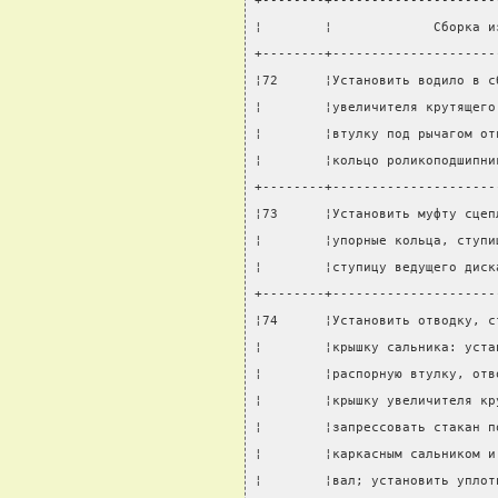
+--------+---------------------
¦        ¦             Сборка и
+--------+---------------------
¦72      ¦Установить водило в с
¦        ¦увеличителя крутящего
¦        ¦втулку под рычагом от
¦        ¦кольцо роликоподшипни
+--------+---------------------
¦73      ¦Установить муфту сцеп
¦        ¦упорные кольца, ступи
¦        ¦ступицу ведущего диск
+--------+---------------------
¦74      ¦Установить отводку, с
¦        ¦крышку сальника: уста
¦        ¦распорную втулку, отв
¦        ¦крышку увеличителя кр
¦        ¦запрессовать стакан п
¦        ¦каркасным сальником и
¦        ¦вал; установить уплот