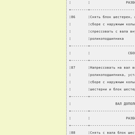
¦        ¦                 РАЗБ
+--------+---------------------
¦86      ¦Снять блок шестерен, 
¦        ¦сборе с наружным коль
¦        ¦спрессовать с вала вн
¦        ¦роликоподшипника     
+--------+---------------------
¦        ¦                  СБО
+--------+---------------------
¦87      ¦Напрессовать на вал в
¦        ¦роликоподшипника, уст
¦        ¦сборе с наружным коль
¦        ¦шестерни и блок шесте
+--------+---------------------
¦                     ВАЛ ДОПОЛ
+--------+---------------------
¦        ¦                 РАЗБ
+--------+---------------------
¦88      ¦Снять с вала блок шес