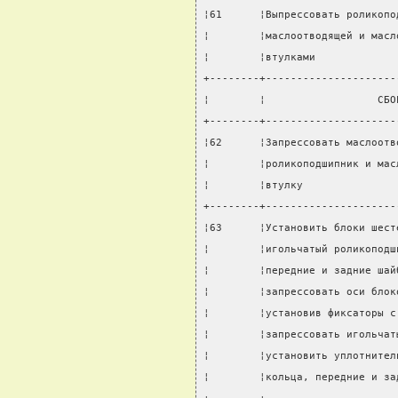
¦61      ¦Выпрессовать роликопо
¦        ¦маслоотводящей и масл
¦        ¦втулками             
+--------+---------------------
¦        ¦                  СБО
+--------+---------------------
¦62      ¦Запрессовать маслоотв
¦        ¦роликоподшипник и мас
¦        ¦втулку               
+--------+---------------------
¦63      ¦Установить блоки шест
¦        ¦игольчатый роликоподш
¦        ¦передние и задние шай
¦        ¦запрессовать оси блок
¦        ¦установив фиксаторы с
¦        ¦запрессовать игольчат
¦        ¦установить уплотнител
¦        ¦кольца, передние и за