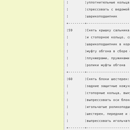
¦        ¦уплотнительные кольца
¦        ¦спрессовать с ведомой
¦        ¦шарикоподшипник      
+--------+---------------------
¦59      ¦Снять крышку сальника
¦        ¦и стопорное кольцо, с
¦        ¦шарикоподшипник в кор
¦        ¦муфту обгона в сборе 
¦        ¦плунжерами, пружинами
¦        ¦ролики муфты обгона  
+--------+---------------------
¦60      ¦Снять блоки шестерен:
¦        ¦задние защитные кожух
¦        ¦стопорные кольца, вын
¦        ¦выпрессовать оси блок
¦        ¦игольчатые роликоподш
¦        ¦шестерен, передние и 
¦        ¦выпрессовать игольчат
+--------+---------------------