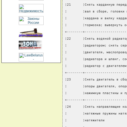
¦21      ¦Снять карданную перед
¦        ¦вал в сборе, головки 
¦        ¦кардана и вилку карда
¦        ¦тормозка; вывернуть о
+--------+---------------------
¦22      ¦Снять водяной радиато
¦        ¦радиатором; снять сер
¦        ¦двигателя, маслопрово
¦        ¦радиатора и шланг, со
¦        ¦радиатор с двигателем
+--------+---------------------
¦23      ¦Снять двигатель в сбо
¦        ¦опоры двигателя, опор
¦        ¦нажимную пластины и п
+--------+---------------------
¦24      ¦Снять направляющие ко
¦        ¦натяжные пружины натя
¦        ¦натяжители           