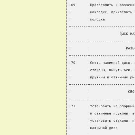
¦69      ¦Просверлить и раззенк
¦        ¦накладке, приклепать 
¦        ¦колодке              
+--------+---------------------
¦                       ДИСК НА
+--------+---------------------
¦        ¦                 РАЗБ
+--------+---------------------
¦70      ¦Снять нажимной диск, 
¦        ¦стаканы, вынуть оси, 
¦        ¦пружины и отжимные ры
+--------+---------------------
¦        ¦                  СБО
+--------+---------------------
¦71      ¦Установить на опорный
¦        ¦и отжимные пружины, в
¦        ¦установить стаканы, п
¦        ¦нажимной диск        