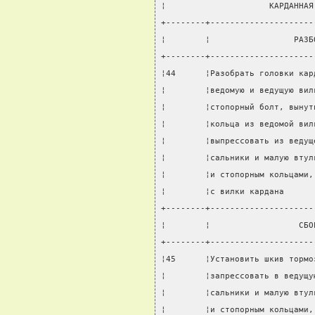
¦                     КАРДАННАЯ
+--------+---------------------
¦        ¦                 РАЗБ
+--------+---------------------
¦44      ¦Разобрать головки кар
¦        ¦ведомую и ведущую вил
¦        ¦стопорный болт, вынут
¦        ¦кольца из ведомой вил
¦        ¦выпрессовать из ведущ
¦        ¦сальники и малую втул
¦        ¦и стопорным кольцами,
¦        ¦с вилки кардана      
+--------+---------------------
¦        ¦                  СБО
+--------+---------------------
¦45      ¦Установить шкив тормо
¦        ¦запрессовать в ведущу
¦        ¦сальники и малую втул
¦        ¦и стопорным кольцами,