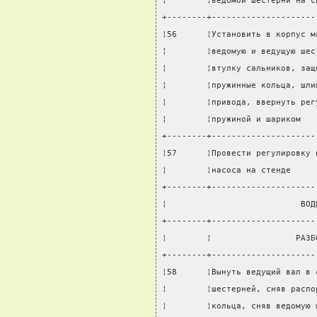
¦        ¦ведомой шестерни на с
+--------+---------------------
¦56      ¦Установить в корпус м
¦        ¦ведомую и ведущую шес
¦        ¦втулку сальников, защ
¦        ¦пружинные кольца, шли
¦        ¦привода, ввернуть рег
¦        ¦пружиной и шариком   
+--------+---------------------
¦57      ¦Провести регулировку 
¦        ¦насоса на стенде     
+--------+---------------------
¦                           ВОД
+--------+---------------------
¦        ¦                 РАЗБ
+--------+---------------------
¦58      ¦Вынуть ведущий вал в 
¦        ¦шестерней, сняв распо
¦        ¦кольца, сняв ведомую 