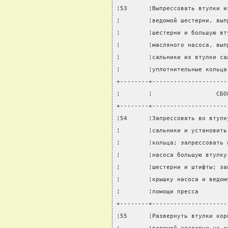
¦53      ¦Выпрессовать втулки и
¦        ¦ведомой шестерни, вып
¦        ¦шестерни и большую вт
¦        ¦масляного насоса, вып
¦        ¦сальники из втулки са
¦        ¦уплотнительные кольца
+--------+---------------------
¦        ¦                  СБО
+--------+---------------------
¦54      ¦Запрессовать во втулк
¦        ¦сальники и установить
¦        ¦кольца; запрессовать 
¦        ¦насоса большую втулку
¦        ¦шестерни и штифты; за
¦        ¦крышку насоса и ведом
¦        ¦помощи пресса        
+--------+---------------------
¦55      ¦Развернуть втулки кор