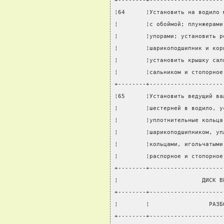
+--------+---------------------
¦64      ¦Установить на водило 
¦        ¦с обоймой; плунжерами
¦        ¦упорами; установить р
¦        ¦шарикоподшипник и кор
¦        ¦установить крышку сал
¦        ¦сальником и стопорное
+--------+---------------------
¦65      ¦Установить ведущий ва
¦        ¦шестерней в водило, у
¦        ¦уплотнительные кольца
¦        ¦шарикоподшипником, уп
¦        ¦кольцами, игольчатыми
¦        ¦распорное и стопорное
+--------+---------------------
¦                        ДИСК В
+--------+---------------------
¦        ¦                 РАЗБ
+--------+---------------------