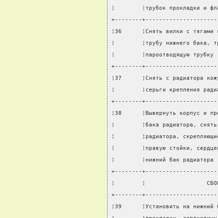
¦        ¦трубок прокладки и фл
+--------+---------------------
¦36      ¦Снять вилки с тягами 
¦        ¦трубу нижнего бака, т
¦        ¦пароотводящую трубку 
+--------+---------------------
¦37      ¦Снять с радиатора кож
¦        ¦серьги крепления ради
+--------+---------------------
¦38      ¦Вывернуть корпус и пр
¦        ¦бака радиатора, снять
¦        ¦радиатора, скрепляющи
¦        ¦правую стойки, сердце
¦        ¦нижний бак радиатора 
+--------+---------------------
¦        ¦                  СБО
+--------+---------------------
¦39      ¦Установить на нижний 