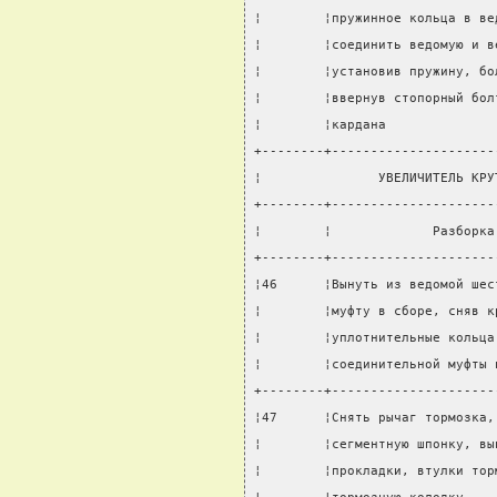
¦        ¦пружинное кольца в ве
¦        ¦соединить ведомую и в
¦        ¦установив пружину, бо
¦        ¦ввернув стопорный бол
¦        ¦кардана              
+--------+---------------------
¦               УВЕЛИЧИТЕЛЬ КРУ
+--------+---------------------
¦        ¦             Разборка
+--------+---------------------
¦46      ¦Вынуть из ведомой шес
¦        ¦муфту в сборе, сняв к
¦        ¦уплотнительные кольца
¦        ¦соединительной муфты 
+--------+---------------------
¦47      ¦Снять рычаг тормозка,
¦        ¦сегментную шпонку, вы
¦        ¦прокладки, втулки тор