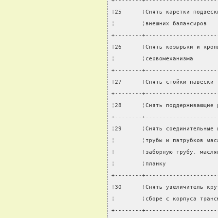
+--------+---------------------
¦25      ¦Снять каретки подвеск
¦        ¦внешних балансиров   
+--------+---------------------
¦26      ¦Снять козырьки и крон
¦        ¦сервомеханизма       
+--------+---------------------
¦27      ¦Снять стойки навески 
+--------+---------------------
¦28      ¦Снять поддерживающие 
+--------+---------------------
¦29      ¦Снять соединительные 
¦        ¦трубы и патрубков мас
¦        ¦заборную трубу, масля
¦        ¦планку               
+--------+---------------------
¦30      ¦Снять увеличитель кру
¦        ¦сборе с корпуса транс
+--------+---------------------