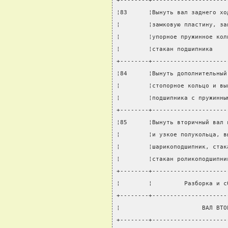
+--------+---------------------
¦83      ¦Вынуть вал заднего хо
¦        ¦замковую пластину, за
¦        ¦упорное пружинное кол
¦        ¦стакан подшипника    
+--------+---------------------
¦84      ¦Вынуть дополнительный
¦        ¦стопорное кольцо и вы
¦        ¦подшипника с пружинны
+--------+---------------------
¦85      ¦Вынуть вторичный вал 
¦        ¦и узкое полукольца, в
¦        ¦шарикоподшипник, стак
¦        ¦стакан роликоподшипни
+--------+---------------------
¦        ¦         Разборка и с
+--------+---------------------
¦                       ВАЛ ВТО
+--------+---------------------