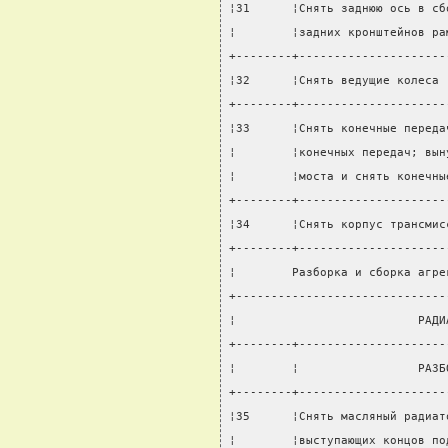
¦31      ¦Снять заднюю ось в сб
¦        ¦задних кронштейнов ра
+--------+---------------------
¦32      ¦Снять ведущие колеса 
+--------+---------------------
¦33      ¦Снять конечные переда
¦        ¦конечных передач; вын
¦        ¦моста и снять конечны
+--------+---------------------
¦34      ¦Снять корпус трансмис
+--------+---------------------
¦        Разборка и сборка агре
+------------------------------
¦                          РАДИ
+--------+---------------------
¦        ¦                 РАЗБ
+--------+---------------------
¦35      ¦Снять масляный радиат
¦        ¦выступающих концов по