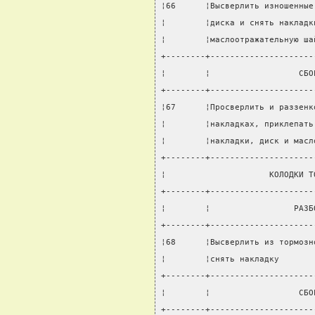
¦66      ¦Высверлить изношенные
¦        ¦диска и снять накладк
¦        ¦маслоотражательную ша
+--------+---------------------
¦        ¦                  СБО
+--------+---------------------
¦67      ¦Просверлить и раззенк
¦        ¦накладках, приклепать
¦        ¦накладки, диск и масл
+--------+---------------------
¦                     КОЛОДКИ Т
+--------+---------------------
¦        ¦                 РАЗБ
+--------+---------------------
¦68      ¦Высверлить из тормозн
¦        ¦снять накладку       
+--------+---------------------
¦        ¦                  СБО
+--------+---------------------