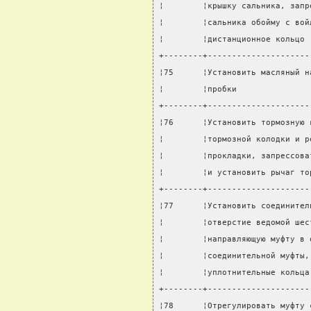
¦        ¦крышку сальника, запр
¦        ¦сальника обойму с вой
¦        ¦дистанционное кольцо 
+--------+---------------------
¦75      ¦Установить масляный н
¦        ¦пробки               
+--------+---------------------
¦76      ¦Установить тормозную 
¦        ¦тормозной колодки и р
¦        ¦прокладки, запрессова
¦        ¦и установить рычаг то
+--------+---------------------
¦77      ¦Установить соединител
¦        ¦отверстие ведомой шес
¦        ¦направляющую муфту в 
¦        ¦соединительной муфты,
¦        ¦уплотнительные кольца
+--------+---------------------
¦78      ¦Отрегулировать муфту 