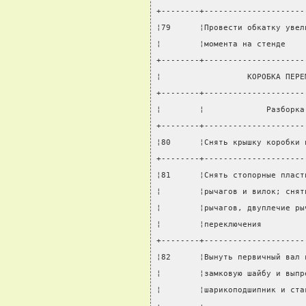
+--------+---------------------
¦79      ¦Провести обкатку увел
¦        ¦момента на стенде    
+--------+---------------------
¦                  КОРОБКА ПЕРЕ
+--------+---------------------
¦        ¦             Разборка
+--------+---------------------
¦80      ¦Снять крышку коробки 
+--------+---------------------
¦81      ¦Снять стопорные пласт
¦        ¦рычагов и вилок; снят
¦        ¦рычагов, двуплечие ры
¦        ¦переключения         
+--------+---------------------
¦82      ¦Вынуть первичный вал 
¦        ¦замковую шайбу и выпр
¦        ¦шарикоподшипник и ста