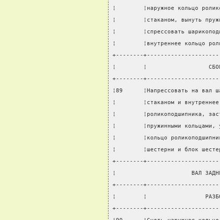
¦        ¦наружное кольцо ролик
¦        ¦стаканом, вынуть пруж
¦        ¦спрессовать шарикопод
¦        ¦внутреннее кольцо рол
+--------+---------------------
¦        ¦                  СБО
+--------+---------------------
¦89      ¦Напрессовать на вал ш
¦        ¦стаканом и внутреннее
¦        ¦роликоподшипника, зас
¦        ¦пружинными кольцами, 
¦        ¦кольцо роликоподшипни
¦        ¦шестерни и блок шесте
+--------+---------------------
¦                      ВАЛ ЗАДН
+--------+---------------------
¦        ¦                 РАЗБ
+--------+---------------------