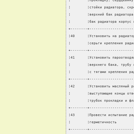
¦        ¦прокладку, сердцевину
¦        ¦стойки радиатора, скр
¦        ¦верхний бак радиатора
¦        ¦бак радиатора корпус 
+--------+---------------------
¦40      ¦Установить на радиато
¦        ¦серьги крепления ради
+--------+---------------------
¦41      ¦Установить пароотводя
¦        ¦верхнего бака, трубу 
¦        ¦с тягами крепления ра
+--------+---------------------
¦42      ¦Установить масляный р
¦        ¦выступающие концы отв
¦        ¦трубок прокладки и фл
+--------+---------------------
¦43      ¦Провести испытание ра
¦        ¦герметичность        
+--------+---------------------