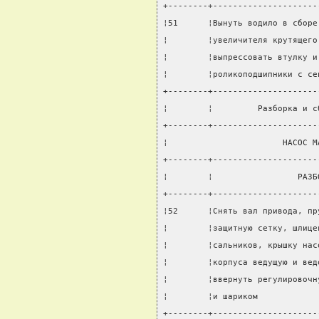
+--------+---------------------
¦51      ¦Вынуть водило в сборе
¦        ¦увеличителя крутящего
¦        ¦выпрессовать втулку и
¦        ¦роликоподшипники с се
+--------+---------------------
¦        ¦         Разборка и с
+--------+---------------------
¦                       НАСОС М
+--------+---------------------
¦        ¦                 РАЗБ
+--------+---------------------
¦52      ¦Снять вал привода, пр
¦        ¦защитную сетку, шлице
¦        ¦сальников, крышку нас
¦        ¦корпуса ведущую и вед
¦        ¦ввернуть регулировочн
¦        ¦и шариком            
+--------+---------------------