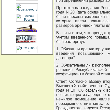
при определении размера ар
Протоколом заседания Респ
года N 20 (дата официально
были внесены изменения в 
которые ввели повышающ
размеров арендной платы дл
В связи с тем, что арендато
учетом введенного повыша
был расторгнут.
1. Обязан ли арендатор упл
введения повышающих к
договора?
2. Обязательны ли к исполн
решения Республиканской
коэффициент к базовой став
Ответ. Согласно абзацу вт
Высшего Хозяйственного Суд
года N 10 "Об отдельных в
возникающих из арендных о
нежилое помещение являе
неразрывно с ним связано, 
Гражданского кодекса Респ