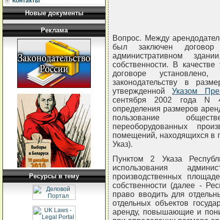
Контакты
Новые документы
Реклама
Вопрос. Между арендодател
был заключен договор
административном здани
собственности. В качестве
договоре установлено,
законодательству в разм
утвержденной
Указом Пре
сентября 2002 года N 4
определения размеров арен
пользование общест
переоборудованных прои
помещений, находящихся в г
Указ).
Пунктом 2 Указа Республ
использования админи
Ресурсы в тему
производственных площаде
собственности (далее - Ре
право вводить для отдельн
отдельных объектов госуда
аренду, повышающие и по