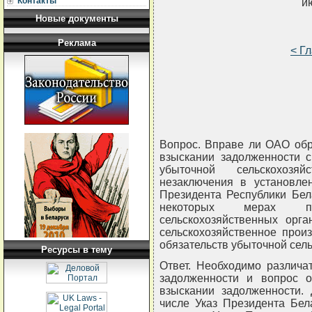
Контакты
и
Новые документы
Реклама
< Г
Вопрос. Вправе ли ОАО обр
взыскании задолженности с
убыточной сельскохозя
незаключения в установлен
Президента Республики Бел
некоторых мерах п
сельскохозяйственных орг
сельскохозяйственное прои
обязательств убыточной сел
Ресурсы в тему
Ответ. Необходимо различа
задолженности и вопрос о
взыскании задолженности. 
числе Указ Президента Бел