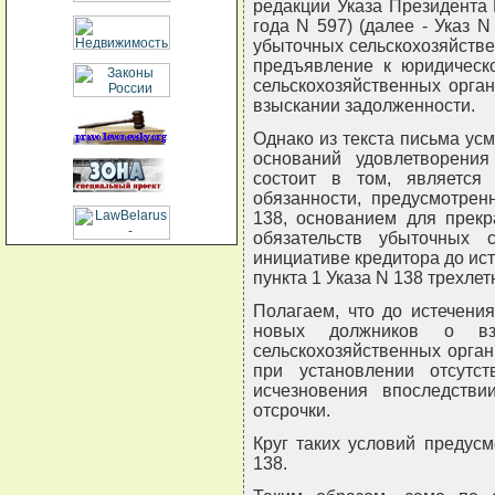
редакции Указа Президента 
года N 597) (далее - Указ N
убыточных сельскохозяйстве
предъявление к юридическ
сельскохозяйственных орган
взыскании задолженности.
Однако из текста письма усм
оснований удовлетворени
состоит в том, являетс
обязанности, предусмотрен
138, основанием для прекр
обязательств убыточных с
инициативе кредитора до ист
пункта 1 Указа N 138 трехлет
Полагаем, что до истечени
новых должников о взы
сельскохозяйственных орга
при установлении отсутс
исчезновения впоследстви
отсрочки.
Круг таких условий предусм
138.