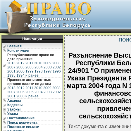
Навигация
ПОИ
Главная
Конституция
Разъяснение Высш
Республиканское право по
дате принятия
Республики Бела
2013
2012
2011
2010
2009
2008
2007
2006
2005
2004
2003
2002
24/901 "О примен
2001
2000
1999
1998
1997
1996
1995
1994 и ранее
Указа Президента 
Правовые акты местных
органов власти по датам
марта 2004 года N
2013
2012
2011
2010
2009
2008
финансов
2007
2006
2005
2004
2003
2002
2001
2000 и ранее
сельскохозяйс
Архивы
Кодексы
привлече
Законы
Указы
сельскохозяйс
Постановления
Поиск документа
Текст документа с изменени
Полезные ссылки