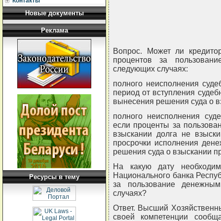
Контакты
Новые документы
Реклама
Вопрос. Может ли кредито
процентов за пользован
следующих случаях:
полного неисполнения суде
период от вступления судебн
вынесения решения суда о в
полного неисполнения суде
если проценты за пользова
взыскании долга не взыски
просрочки исполнения дене
решения суда о взыскании п
На какую дату необходим
Национального банка Респуб
Ресурсы в тему
за пользование денежны
случаях?
Ответ. Высший Хозяйственн
своей компетенции сообща