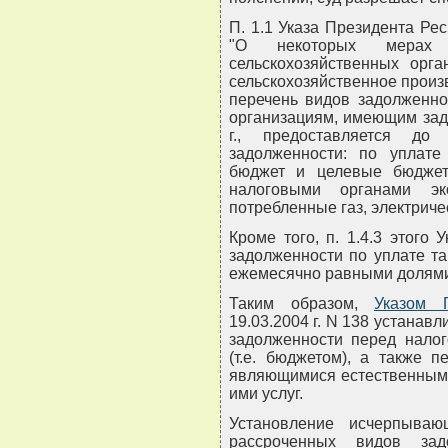
П. 1.1 Указа Президента Рес
"О некоторых мерах 
сельскохозяйственных орг
сельскохозяйственное прои
перечень видов задолженно
организациям, имеющим зад
г., предоставляется до
задолженности: по уплате
бюджет и целевые бюдже
налоговыми органами эк
потребленные газ, электриче
Кроме того, п. 1.4.3 этого
задолженности по уплате т
ежемесячно равными долям
Таким образом,
Указом 
19.03.2004 г. N 138 устана
задолженности перед нало
(т.е. бюджетом), а также 
являющимися естественным
ими услуг.
Установление исчерпыва
рассроченных видов зад