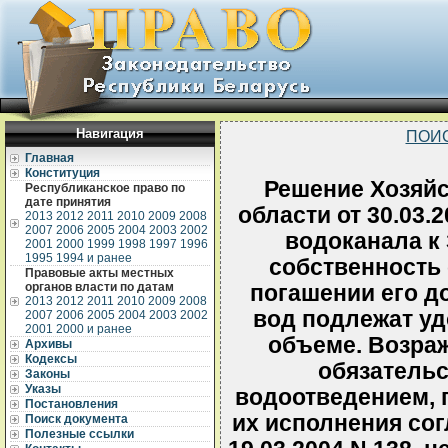
Навигация
ПОИ
Главная
Конституция
Решение Хозяйс
Республиканское право по
дате принятия
области от 30.03.
2013
2012
2011
2010
2009
2008
2007
2006
2005
2004
2003
2002
водоканала к
2001
2000
1999
1998
1997
1996
1995
1994 и ранее
собственность 
Правовые акты местных
органов власти по датам
погашении его д
2013
2012
2011
2010
2009
2008
вод подлежат у
2007
2006
2005
2004
2003
2002
2001
2000 и ранее
объеме. Возраж
Архивы
Кодексы
обязательс
Законы
Указы
водоотведением, 
Постановления
их исполнения сог
Поиск документа
Полезные ссылки