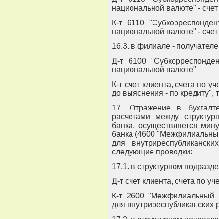
национальной валюте" - счет
К-т 6110 "Субкорреспонден
национальной валюте" - счет
16.3. в филиале - получателе
Д-т 6100 "Субкорреспонде
национальной валюте"
К-т счет клиента, счета по 
до выяснения - по кредиту",
17. Отражение в бухгалт
расчетами между структур
банка, осуществляется мин
банка (4600 "Межфилиальны
для внутриреспубликански
следующие проводки:
17.1. в структурном подразд
Д-т счет клиента, счета по у
К-т 2600 "Межфилиальный 
для внутриреспубликанских р