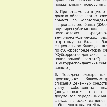
правовыми актами Нацио
нормативными правовыми акт
5. При отражении в учете
должно обеспечиваться еже
средств по корреспонден
Национального банка (3200
внутриреспубликанских рас
небанковских кредитн
внутриреспубликанских рас
открытому на балансе бан
Национальном банке для вну
по субкорреспондентским сч
"Субкорреспондентские
национальной валюте") 
"Субкорреспондентские счет
валюте").
6. Передача электронны
производится банком-от
списания денежных средств
учету собственных пл
(аннулирования, отзыва,
документов, переданных ба
счетах, выписках из лицев
собственных платежей напро