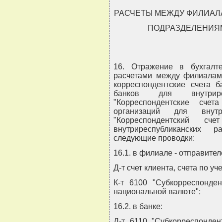
РАСЧЕТЫ МЕЖДУ ФИЛИАЛ
ПОДРАЗДЕЛЕНИЯ
16. Отражение в бухгалт
расчетами между филиалами
корреспондентские счета б
банков для внутрирес
"Корреспондентские счет
организаций для внутри
"Корреспондентский с
внутриреспубликанских 
следующие проводки:
16.1. в филиале - отправите
Д-т счет клиента, счета по у
К-т 6100 "Субкорреспонде
национальной валюте";
16.2. в банке:
Д-т 6110 "Субкорреспонден