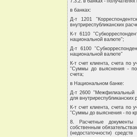
7.3.2. в банках - получателях
в банках:
Д-т 1201 "Корреспондент
внутриреспубликанских расч
К-т 6110 "Субкорреспонден
национальной валюте";
Д-т 6100 "Субкорреспонде
национальной валюте"
К-т счет клиента, счета по 
"Суммы до выяснения - по 
счета;
в Национальном банке:
Д-т 2600 "Межфилиальный 
для внутриреспубликанских 
К-т счет клиента, счета по 
"Суммы до выяснения - по кр
8. Расчетные документы
собственным обязательствам
(недостаточности) средств