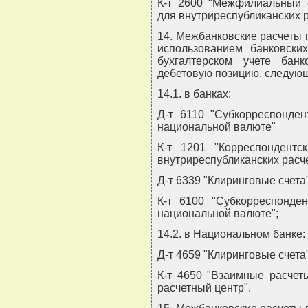
К-т 2600 "Межфилиальный 
для внутриреспубликанских р
14. Межбанковские расчеты 
использованием банковски
бухгалтерском учете бан
дебетовую позицию, следую
14.1. в банках:
Д-т 6110 "Субкорреспонден
национальной валюте"
К-т 1201 "Корреспондент
внутриреспубликанских расче
Д-т 6339 "Клиринговые счета
К-т 6100 "Субкорреспонде
национальной валюте";
14.2. в Национальном банке:
Д-т 4659 "Клиринговые счета
К-т 4650 "Взаимные расчет
расчетный центр".