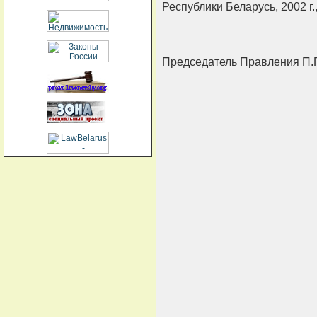
Республики Беларусь, 2002 г.,
Председатель Правления 
                               
                               
                               
                               
                               
                               