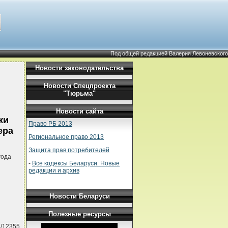
Под общей редакцией Валерия Левоневского
Новости законодательства
Новости Спецпроекта
"Тюрьма"
Новости сайта
ки
Право РБ 2013
ера
Региональное право 2013
Защита прав потребителей
года
-
Все кодексы Беларуси. Новые
редакции и архив
Новости Беларуси
Полезные ресурсы
8/12355