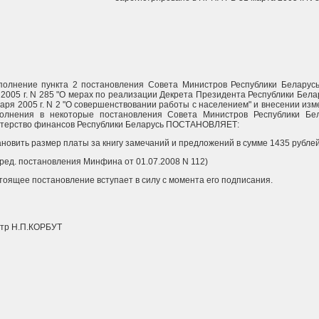
полнение пункта 2 постановления Совета Министров Республики Беларусь
 2005 г. N 285 "О мерах по реализации Декрета Президента Республики Бела
варя 2005 г. N 2 "О совершенствовании работы с населением" и внесении из
олнения в некоторые постановления Совета Министров Республики Бел
терство финансов Республики Беларусь ПОСТАНОВЛЯЕТ:
ановить размер платы за книгу замечаний и предложений в сумме 1435 рублей
в ред. постановления Минфина от 01.07.2008 N 112)
стоящее постановление вступает в силу с момента его подписания.
тр Н.П.КОРБУТ