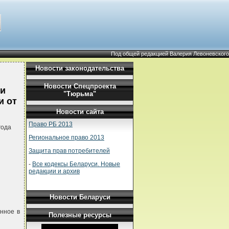
Под общей редакцией Валерия Левоневского
Новости законодательства
Новости Спецпроекта
ки
"Тюрьма"
и от
Новости сайта
Право РБ 2013
года
Региональное право 2013
Защита прав потребителей
-
Все кодексы Беларуси. Новые
редакции и архив
Новости Беларуси
нное в
Полезные ресурсы