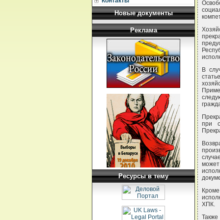
Контакты
Освоб
социа
Новые документы
компе
Хозяй
Реклама
прекр
преду
Респу
испол
В слу
стать
хозяй
Приме
следу
гражд
Прекр
при о
Прекр
Возвр
произ
случа
может
испол
Ресурсы в тему
докум
Кроме
испол
ХПК.
Также