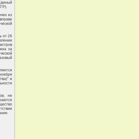
 Единый
ГР).
ючен из
вправе
ической
ь от 26
влении
истров
ина за
ческой
азовый
вляется
 ноября
тва)" и
ьности
ов, не
наются
щество
етствии
ание.