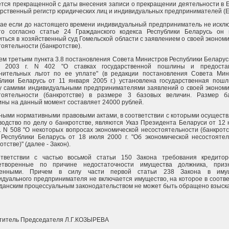
ется прекращенной с даты внесения записи о прекращении деятельности в
арственный регистр юридических лиц и индивидуальных предпринимателей (Е
чае если до настоящего времени индивидуальный предприниматель не искл
то согласно статье 24 Гражданского кодекса Республики Беларусь он 
иться в хозяйственный суд Гомельской области с заявлением о своей эконом
оятельности (банкротстве).
ем третьим пункта 3.8 постановления Совета Министров Республики Беларус
 2003 г. N 402 "О ставках государственной пошлины и предоста
нительных льгот по ее уплате" (в редакции постановления Совета Мин
блики Беларусь от 11 января 2005 г.) установлена государственная пошл
у самими индивидуальными предпринимателями заявлений о своей экономи
тоятельности (банкротстве) в размере 3 базовых величин. Размер б
ины на данный момент составляет 24000 рублей.
ными нормативными правовыми актами, в соответствии с которыми осущест
водство по делу о банкротстве, являются Указ Президента Беларуси от 12
г. N 508 "О некоторых вопросах экономической несостоятельности (банкротс
 Республики Беларусь от 18 июля 2000 г. "Об экономической несостоятел
отстве)" (далее - Закон).
тветствии с частью восьмой статьи 150 Закона требования кредитор
етворенные по причине недостаточности имущества должника, приз
шенными. Причем в силу части первой статьи 238 Закона в иму
идуального предпринимателя не включается имущество, на которое в соотв
жданским процессуальным законодательством не может быть обращено взыск
титель Председателя Л.Г.КОЗЫРЕВА