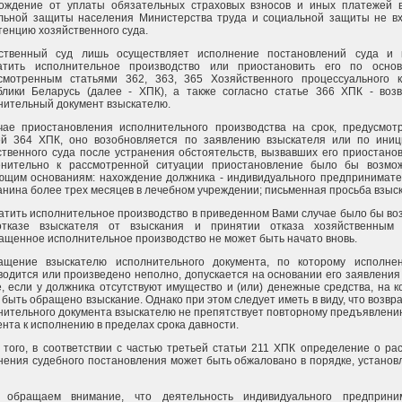
ождение от уплаты обязательных страховых взносов и иных платежей 
льной защиты населения Министерства труда и социальной защиты не вх
тенцию хозяйственного суда.
ственный суд лишь осуществляет исполнение постановлений суда и 
атить исполнительное производство или приостановить его по основ
смотренным статьями 362, 363, 365 Хозяйственного процессуального к
блики Беларусь (далее - ХПК), а также согласно статье 366 ХПК - возв
нительный документ взыскателю.
чае приостановления исполнительного производства на срок, предусмот
ей 364 ХПК, оно возобновляется по заявлению взыскателя или по иниц
ственного суда после устранения обстоятельств, вызвавших его приостано
нительно к рассмотренной ситуации приостановление было бы возмо
ющим основаниям: нахождение должника - индивидуального предпринимате
анина более трех месяцев в лечебном учреждении; письменная просьба взыс
атить исполнительное производство в приведенном Вами случае было бы в
тказе взыскателя от взыскания и принятии отказа хозяйственным 
ащенное исполнительное производство не может быть начато вновь.
ащение взыскателю исполнительного документа, по которому исполне
водится или произведено неполно, допускается на основании его заявления
е, если у должника отсутствуют имущество и (или) денежные средства, на 
 быть обращено взыскание. Однако при этом следует иметь в виду, что возв
нительного документа взыскателю не препятствует повторному предъявлени
ента к исполнению в пределах срока давности.
 того, в соответствии с частью третьей статьи 211 ХПК определение о ра
нения судебного постановления может быть обжаловано в порядке, устано
 обращаем внимание, что деятельность индивидуального предприни