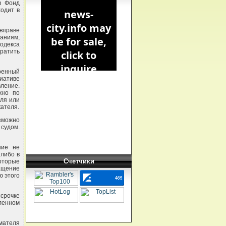
в Фонд
одит в
вправе
аниям,
одекса
ратить
ренный
иативе
вление.
жно по
ля или
кателя.
озможно
судом.
ние не
 либо в
Счетчики
которые
ращение
ю этого
ссрочке
вленном
мателя