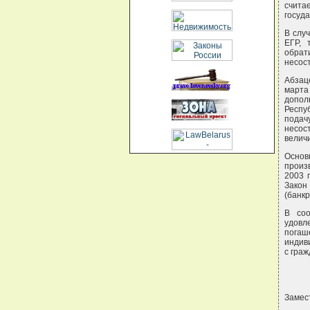
счита
госуд
В слу
ЕГР, 
обрат
несост
Абзац
марта
допол
Респу
подач
несос
велич
Основ
произ
2003 
Закон
(банкр
В соо
удовл
пога
индив
с гра
Замес