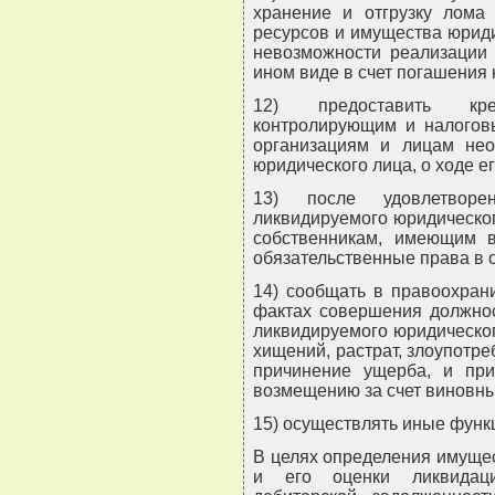
хранение и отгрузку лома 
ресурсов и имущества юриди
невозможности реализации 
ином виде в счет погашения
12) предоставить кре
контролирующим и налогов
организациям и лицам не
юридического лица, о ходе е
13) после удовлетворе
ликвидируемого юридическог
собственникам, имеющим 
обязательственные права в 
14) сообщать в правоохран
фактах совершения должно
ликвидируемого юридическо
хищений, растрат, злоупотр
причинение ущерба, и пр
возмещению за счет виновны
15) осуществлять иные функц
В целях определения имуще
и его оценки ликвидац