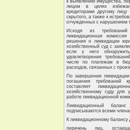
к выявлению имущества, пе
лицом в целях избежан
кредиторами другому лицу
скрытого, а также к истреб
отчужденных с нарушением т
Исходя из требований 
ликвидационная комисси
решения о ликвидации юри
хозяйственный суд с заявле
если у него обнаружить
удовлетворения требований
числе по платежам в бюд
расходов, связанных с произ
По завершении ликвидации 
погашения требований к
составляет ликвидацио
хозяйственному суду для 
работе ликвидационной коми
Ликвидационный балан
подписываются всеми члена
К ликвидационному балансу
перечень лиц, остающи