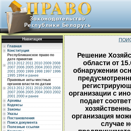
Навигация
ПОИ
Главная
Конституция
Решение Хозяйс
Республиканское право по
дате принятия
области от 15.
2013
2012
2011
2010
2009
2008
2007
2006
2005
2004
2003
2002
обнаружении осн
2001
2000
1999
1998
1997
1996
1995
1994 и ранее
предусмотренн
Правовые акты местных
органов власти по датам
регистрирующ
2013
2012
2011
2010
2009
2008
организации с ин
2007
2006
2005
2004
2003
2002
2001
2000 и ранее
подает соотве
Архивы
Кодексы
хозяйственны
Законы
Указы
организация мож
Постановления
случае 
Поиск документа
Полезные ссылки