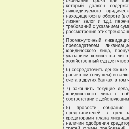
окончания срока для пре
который должен содержа
ликвидируемого юридичес
находящегося в обороте (вк
лизинг, залог и т.д.), пе
требований с указанием сумм
рассмотрения этих требован
Промежуточный ликвидаци
председателем ликвидац
юридического лица, прон
указанием количества лист
хозяйственный суд для утве
6) сосредоточить денежные
расчетном (текущем) и валю
счета в других банках, в том
7) закончить текущие дела
юридического лица с со
соответствии с действующим
8) провести собрание
представителей в трех 
кредиторами плана ликвида
наличии одобрения кредито
третей суммы требований, 