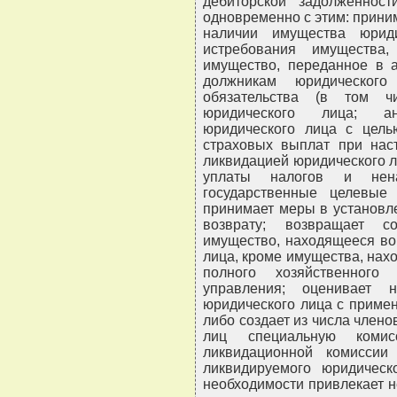
дебиторской задолженнос
одновременно с этим: прин
наличии имущества юрид
истребования имущества
имущество, переданное в ар
должникам юридическог
обязательства (в том ч
юридического лица; ан
юридического лица с цель
страховых выплат при наст
ликвидацией юридического 
уплаты налогов и нен
государственные целевы
принимает меры в установл
возврату; возвращает с
имущество, находящееся во
лица, кроме имущества, нах
полного хозяйственного
управления; оценивает 
юридического лица с приме
либо создает из числа члено
лиц специальную коми
ликвидационной комиссии
ликвидируемого юридическ
необходимости привлекает 