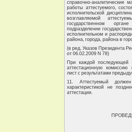
справочно-аналитические м
работы аттестуемого, состо
исполнительской дисциплины
возглавляемой аттестуе
государственном орган
подразделении государствен
исполнительном и распоряди
района, города, района в гор
(в ред. Указов Президента Ре
от 06.02.2009 N 78)
При каждой последующей а
аттестационную комиссию 
лист с результатами предыду
11. Аттестуемый долже
характеристикой не поздн
аттестации.
ПРОВЕД