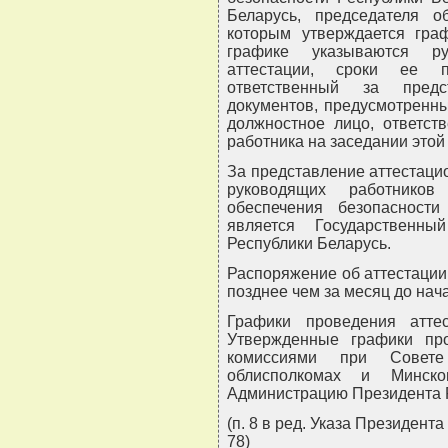
Беларусь, председателя об
которым утверждается гра
графике указываются ру
аттестации, сроки ее пр
ответственный за предс
документов, предусмотренны
должностное лицо, ответст
работника на заседании этой
За представление аттестаци
руководящих работников
обеспечения безопасности
является Государственны
Республики Беларусь.
Распоряжение об аттестации
позднее чем за месяц до нач
Графики проведения атте
Утвержденные графики про
комиссиями при Совете
облисполкомах и Минско
Администрацию Президента Р
(п. 8 в ред. Указа Президент
78)