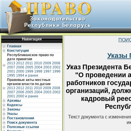
Навигация
ПОИС
Главная
Конституция
Указы 
Республиканское право по
дате принятия
2013
2012
2011
2010
2009
2008
Указ Президента Бе
2007
2006
2005
2004
2003
2002
2001
2000
1999
1998
1997
1996
"О проведении 
1995
1994 и ранее
Правовые акты местных
работников госуда
органов власти по датам
2013
2012
2011
2010
2009
2008
организаций, долж
2007
2006
2005
2004
2003
2002
2001
2000 и ранее
кадровый реес
Архивы
Респуб
Кодексы
Законы
Указы
Текст документа с изменени
Постановления
и
Поиск документа
Полезные ссылки