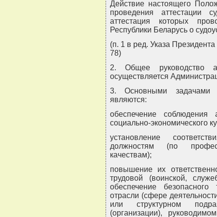
Действие настоящего Полож
проведения аттестации с
аттестация которых пров
Республики Беларусь о судоус
(п. 1 в ред. Указа Президент
78)
2. Общее руководство ат
осуществляется Администрац
3. Основными задачами а
являются:
обеспечение соблюдения 
социально-экономического ку
установление соответс
должностям (по профес
качествам);
повышение их ответственно
трудовой (воинской, служе
обеспечение безопасного
отрасли (сфере деятельности
или структурном подраз
(организации), руководимо