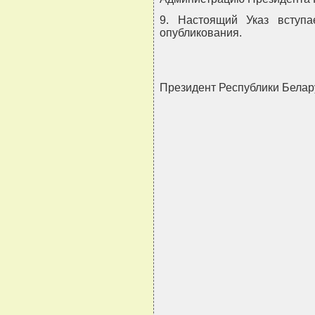
9. Настоящий Указ вступ
опубликования.
Президент Республики Бел
                               
                               
                               
                               