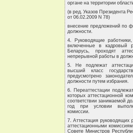
органе на территории области
(в ред. Указов Президента Ре
от 06.02.2009 N 78)
внесение предложений по 
должности.
4. Руководящие работники
включенные в кадровый р
Беларусь, проходят атт
непрерывной работы в должн
5. Не подлежат аттестац
высший класс государст
предусмотрено законодат
должности путем избрания.
6. Переаттестации подлежа
которых аттестационной ко
соответствии занимаемой до
год при условии выполн
комиссии.
7. Аттестация руководящих 
аттестационными комиссиями
Совете Министров Республи