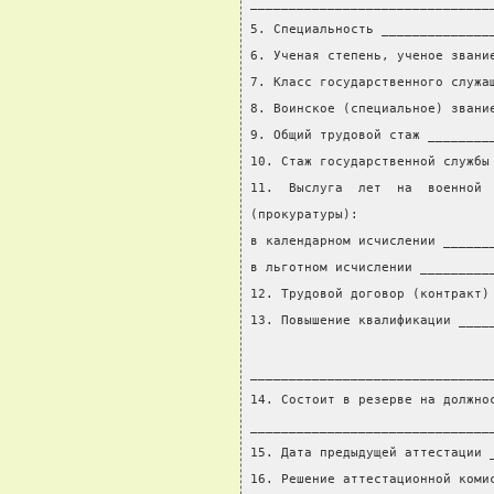
_______________________________
5. Специальность ______________
6. Ученая степень, ученое звани
7. Класс государственного служа
8. Воинское (специальное) звани
9. Общий трудовой стаж ________
10. Стаж государственной службы
11.  Выслуга  лет  на  военной 
(прокуратуры):
в календарном исчислении ______
в льготном исчислении _________
12. Трудовой договор (контракт)
13. Повышение квалификации ____
                               
_______________________________
14. Состоит в резерве на должно
_______________________________
15. Дата предыдущей аттестации 
16. Решение аттестационной коми