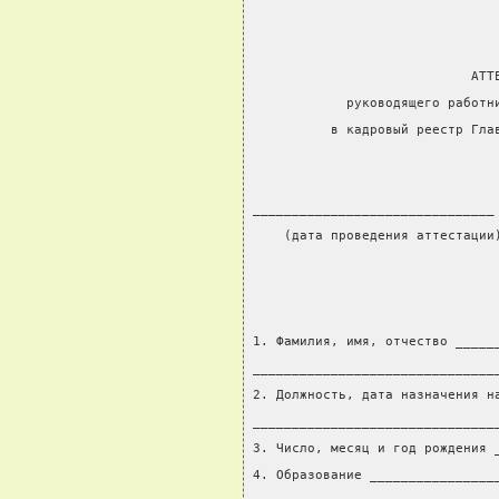
                            АТТ
            руководящего работн
          в кадровый реестр Гла
_______________________________
    (дата проведения аттестации
                               
1. Фамилия, имя, отчество _____
_______________________________
2. Должность, дата назначения н
_______________________________
3. Число, месяц и год рождения 
4. Образование ________________