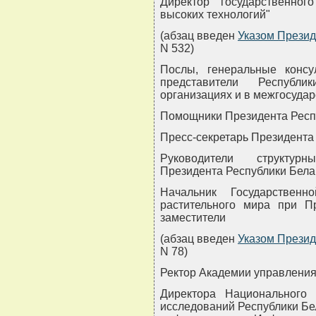
Директор государственно
высоких технологий"
(абзац введен
Указом Презид
N 532)
Послы, генеральные консу
представители Республ
организациях и в межгосуда
Помощники Президента Респ
Пресс-секретарь Президента
Руководители структур
Президента Республики Бела
Начальник Государствен
растительного мира при П
заместители
(абзац введен
Указом Презид
N 78)
Ректор Академии управления
Директора Национального 
исследований Республики Бе