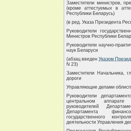
Заместители министров, пре
(кроме аттестуемых в атт
Республики Беларусь)
(в ред. Указа Президента Рес
Руководители государствен
Министров Республики Белар
Руководители научно-практи
наук Беларуси
(абзац введен
Указом Презид
N 23)
Заместители Начальника, г
дороги
Управляющие делами облисп
Руководители департамен
центральном аппарате 
руководителей Департа
Департамента финанс
государственного контро
деятельности Управления де
Председатель Республиканск