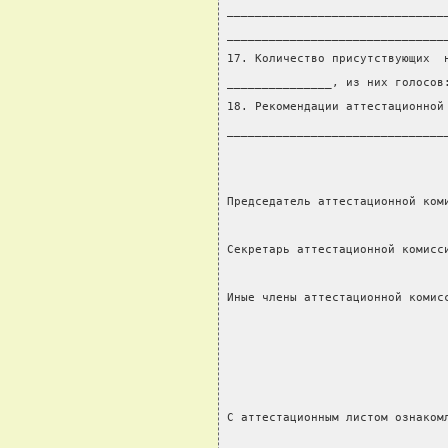
_______________________________
_______________________________
17. Количество присутствующих  
_______________, из них голосов
18. Рекомендации аттестационной
_______________________________
Председатель аттестационной ком
                               
Секретарь аттестационной комисс
                               
Иные члены аттестационной комис
                               
                               
                               
                               
С аттестационным листом ознаком
                               