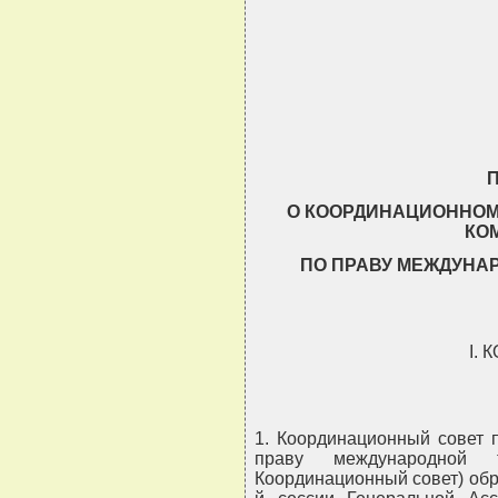
                               
                               
                               
                               
О КООРДИНАЦИОННОМ
КО
ПО ПРАВУ МЕЖДУНА
I.
1. Координационный совет 
праву международной 
Координационный совет) обр