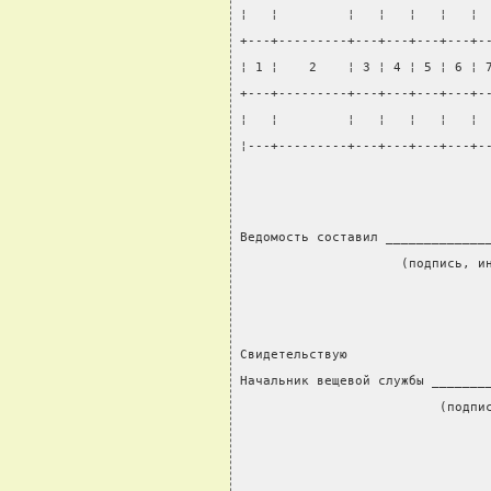
¦   ¦         ¦   ¦   ¦   ¦   ¦ 
+---+---------+---+---+---+---+-
¦ 1 ¦    2    ¦ 3 ¦ 4 ¦ 5 ¦ 6 ¦ 
+---+---------+---+---+---+---+-
¦   ¦         ¦   ¦   ¦   ¦   ¦ 
¦---+---------+---+---+---+---+-
Ведомость составил _____________
                     (подпись, и
Свидетельствую
Начальник вещевой службы _______
                          (подпи