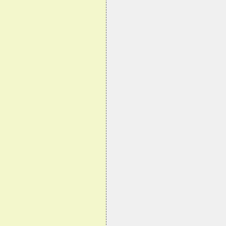
                                
                                
                                
                                
                                