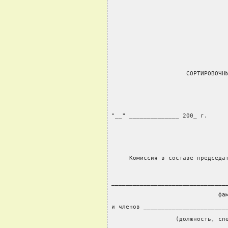
                                
                                
                                
                     СОРТИРОВОЧН
"__" ______________ 200_ г.
     Комиссия в составе председа
                                
________________________________
                              фа
и членов _______________________
                  (должность, сп