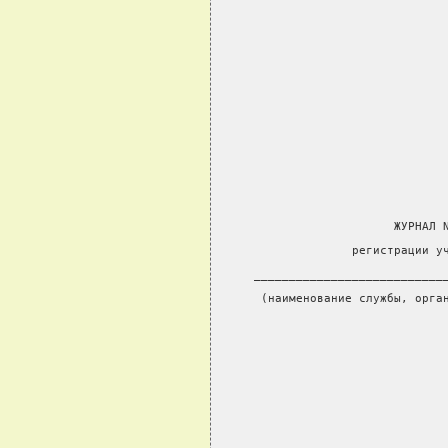
                         ЖУРНАЛ 
                   регистрации у
     ___________________________
      (наименование службы, орга
                                
                                