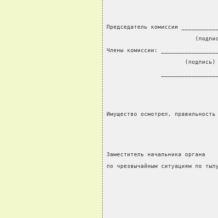
Председатель комиссии __________
                          (подпи
Члены комиссии: ________________
                       (подпись)
                ________________
Имущество осмотрел, правильность
Заместитель начальника органа
по чрезвычайным ситуациям по тыл
                                