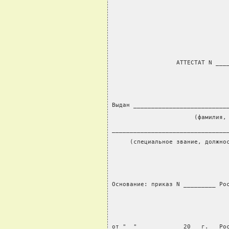
                  АТТЕСТАТ N ___
Выдан __________________________
                       (фамилия,
________________________________
     (специальное звание, должно
Основание: приказ N _________ Ро
от "__" ___________ 20__ г.   Ро