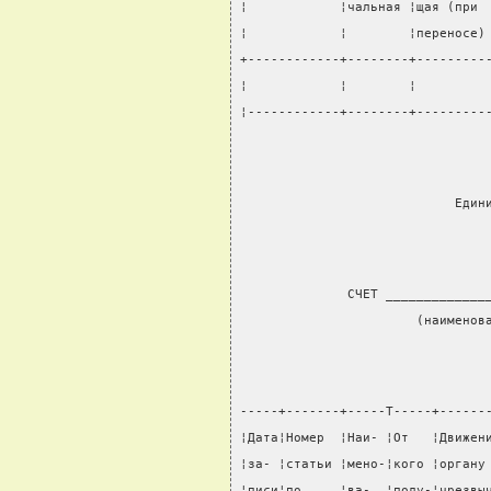
¦            ¦чальная ¦щая (при 
¦            ¦        ¦переносе)
+------------+--------+---------
¦            ¦        ¦         
¦------------+--------+---------
                            Един
              СЧЕТ _____________
                       (наименов
-----+-------+-----T-----+------
¦Дата¦Номер  ¦Наи- ¦От   ¦Движен
¦за- ¦статьи ¦мено-¦кого ¦органу
¦писи¦по     ¦ва-  ¦полу-¦чрезвы