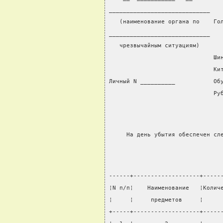
_____________________________
   (наименование органа по    Го
_____________________________
   чрезвычайным ситуациям)
                              Ши
                              Ки
Личный N __________           Об
                              Ру
     На день убытия обеспечен сл
------+-------------------+-----
¦N п/п¦    Наименование   ¦Колич
¦     ¦     предметов     ¦     
+-----+-------------------+-----