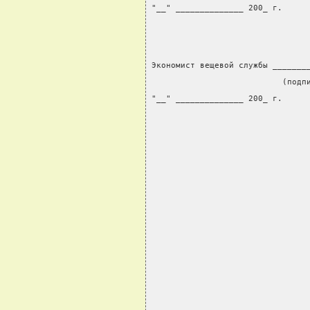
"__" ______________ 200_ г.
Экономист вещевой службы _______
                           (подп
"__" ______________ 200_ г.