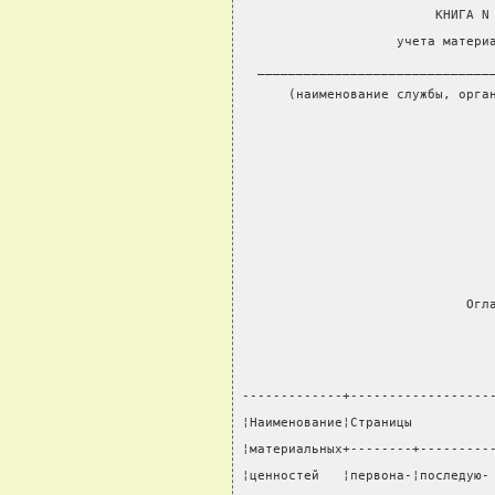
                         КНИГА N
                    учета матери
  ______________________________
      (наименование службы, орга
                                
                                
                             Огл
-------------+------------------
¦Наименование¦Страницы          
¦материальных+--------+---------
¦ценностей   ¦первона-¦последую-