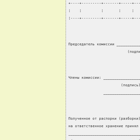
+----+---------+-------+-----+--
¦    ¦         ¦       ¦     ¦  
¦----+---------+-------+-----+--
Председатель комиссии __________
                           (подп
Члены комиссии: ________________
                        (подпись
                ________________
Полученное от распорки (разборки
на ответственное хранение принял
________________________________