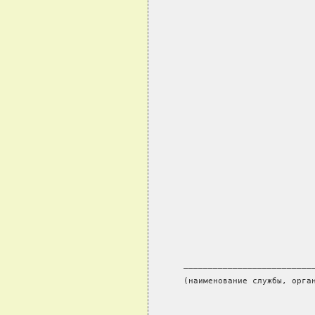
      __________________________
      (наименование службы, орга