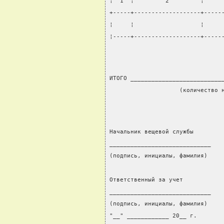
¦  1  ¦         2         ¦     
+-----+-------------------+-----
¦     ¦                   ¦     
¦-----+-------------------+-----
ИТОГО __________________________
                    (количество 
Начальник вещевой службы        
_____________________________   
(подпись, инициалы, фамилия)    
                                
Ответственный за учет           
_____________________________   
(подпись, инициалы, фамилия)
"__" ____________ 20__ г.