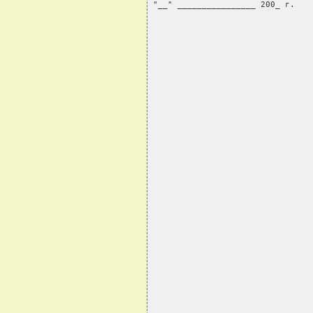
"__" ________________ 200_ г.