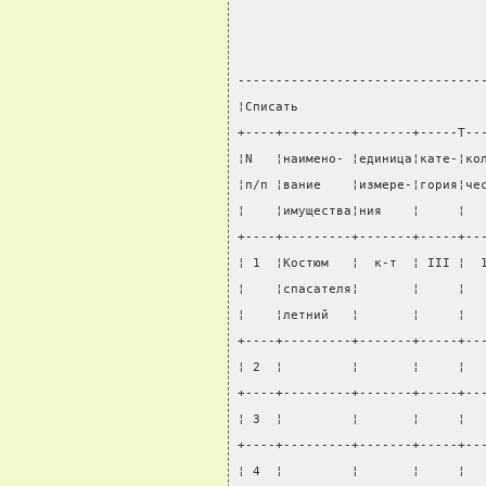
--------------------------------
¦Списать                        
+----+---------+-------+-----T--
¦N   ¦наимено- ¦единица¦кате-¦ко
¦п/п ¦вание    ¦измере-¦гория¦че
¦    ¦имущества¦ния    ¦     ¦  
+----+---------+-------+-----+--
¦ 1  ¦Костюм   ¦  к-т  ¦ III ¦  
¦    ¦спасателя¦       ¦     ¦  
¦    ¦летний   ¦       ¦     ¦  
+----+---------+-------+-----+--
¦ 2  ¦         ¦       ¦     ¦  
+----+---------+-------+-----+--
¦ 3  ¦         ¦       ¦     ¦  
+----+---------+-------+-----+--
¦ 4  ¦         ¦       ¦     ¦  