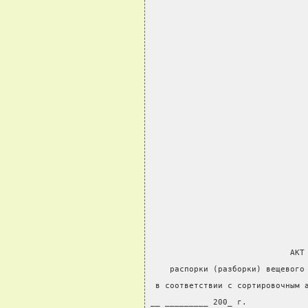
                                
                                
                                
                                
                                
                                
                                
                                
                             АКТ
    распорки (разборки) вещевого
 в соответствии с сортировочным 
__ _________ 200_ г.