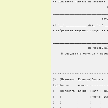
на основании приказа начальника 
                                
________________________________
                             сит
от "__" ____________ 200_ г. N _
к выбраковке вещевого имущества 
                                
________________________________
                     по чрезвыча
     В результате осмотра и пере
----+---------+-------+---------
¦N  ¦Наимено- ¦Единица¦Списать  
¦п/п¦вание    ¦измере-+-----+---
¦   ¦предмета ¦рения  ¦кате-¦кол
¦   ¦         ¦       ¦гория¦чес
¦   ¦         ¦       ¦     ¦   