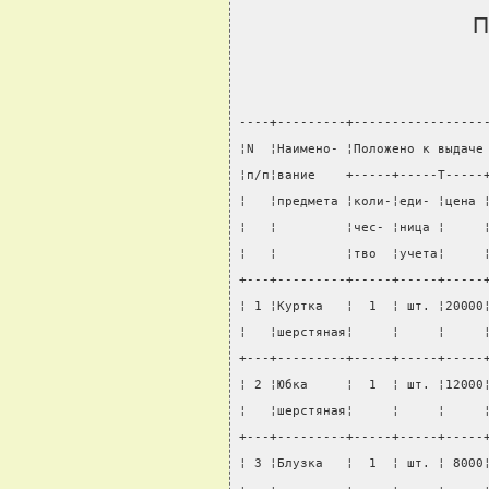
П
----+---------+-----------------
¦N  ¦Наимено- ¦Положено к выдаче
¦п/п¦вание    +-----+-----T-----
¦   ¦предмета ¦коли-¦еди- ¦цена 
¦   ¦         ¦чес- ¦ница ¦     
¦   ¦         ¦тво  ¦учета¦     
+---+---------+-----+-----+-----
¦ 1 ¦Куртка   ¦  1  ¦ шт. ¦20000
¦   ¦шерстяная¦     ¦     ¦     
+---+---------+-----+-----+-----
¦ 2 ¦Юбка     ¦  1  ¦ шт. ¦12000
¦   ¦шерстяная¦     ¦     ¦     
+---+---------+-----+-----+-----
¦ 3 ¦Блузка   ¦  1  ¦ шт. ¦ 8000