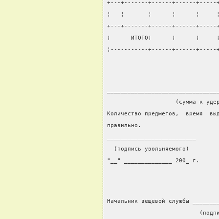
+---+-------+------+------+-----
¦   ¦       ¦      ¦      ¦     
+---+-------+------+------+-----
¦      ИТОГО¦      ¦      ¦     
¦-----------+------+------+-----
________________________________
                    (сумма к уде
Количество предметов,  время  вы
правильно.
__________________________
  (подпись увольняемого)
"__" ______________ 200_ г.
Начальник вещевой службы _______
                           (подп