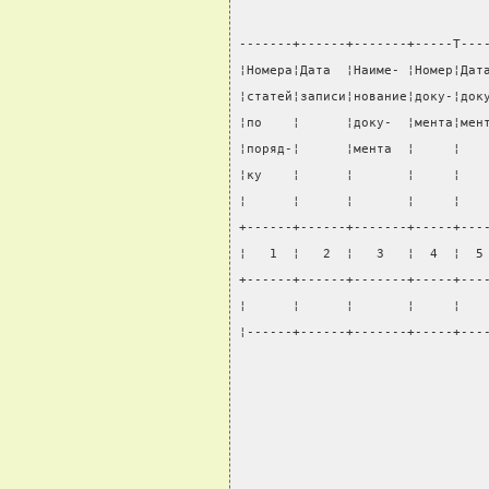
-------+------+-------+-----T---
¦Номера¦Дата  ¦Наиме- ¦Номер¦Дат
¦статей¦записи¦нование¦доку-¦док
¦по    ¦      ¦доку-  ¦мента¦мен
¦поряд-¦      ¦мента  ¦     ¦   
¦ку    ¦      ¦       ¦     ¦   
¦      ¦      ¦       ¦     ¦   
+------+------+-------+-----+---
¦   1  ¦   2  ¦   3   ¦  4  ¦  5
+------+------+-------+-----+---
¦      ¦      ¦       ¦     ¦   
¦------+------+-------+-----+---