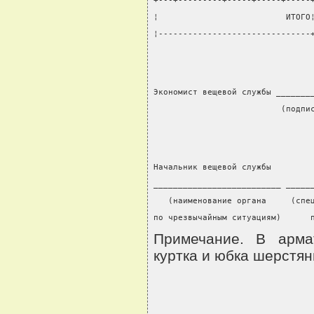
+---+---------+-----+-----+-----
¦                          ИТОГО
¦-------------------------------
Экономист вещевой службы _______
                          (подпи
Начальник вещевой службы
__________________________ _____
   (наименование органа     (спе
по чрезвычайным ситуациям)      
Примечание. В арма
куртка и юбка шерстян