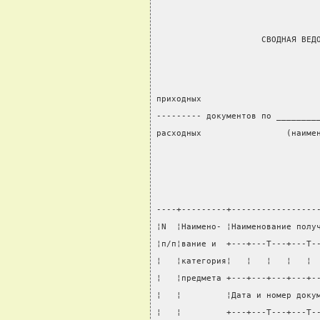
                     СВОДНАЯ ВЕД
приходных
--------- документов по ________
расходных                 (наиме
                                
----+---------+-----------------
¦N  ¦Наимено- ¦Наименование полу
¦п/п¦вание и  +---+---T---+---T-
¦   ¦категория¦   ¦   ¦   ¦   ¦ 
¦   ¦предмета +---+---+---+---+-
¦   ¦         ¦Дата и номер доку
¦   ¦         +---+---T---+---T-