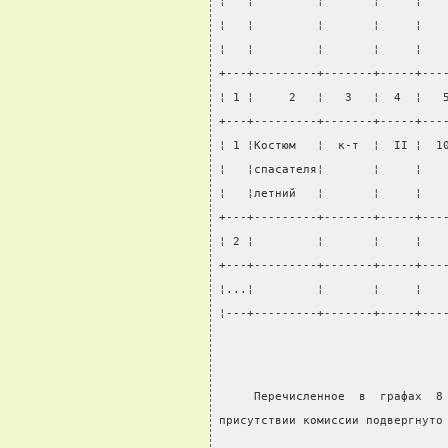
¦   ¦         ¦       ¦     ¦   
¦   ¦         ¦       ¦     ¦   
¦   ¦         ¦       ¦     ¦   
+---+---------+-------+-----+---
¦ 1 ¦     2   ¦   3   ¦  4  ¦   
+---+---------+-------+-----+---
¦ 1 ¦Костюм   ¦  к-т  ¦  II ¦  1
¦   ¦спасателя¦       ¦     ¦   
¦   ¦летний   ¦       ¦     ¦   
+---+---------+-------+-----+---
¦ 2 ¦         ¦       ¦     ¦   
+---+---------+-------+-----+---
¦...¦         ¦       ¦     ¦   
¦---+---------+-------+-----+---
     Перечисленное  в  графах  8
присутствии комиссии подвергнуто