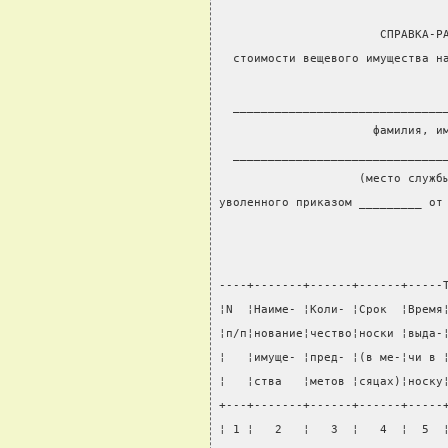
                       СПРАВКА-Р
  стоимости вещевого имущества н
                                
  ______________________________
                      фамилия, и
  ______________________________
                    (место служб
уволенного приказом _________ от
----+-------+------+------+-----
¦N  ¦Наиме- ¦Коли- ¦Срок  ¦Время
¦п/п¦нование¦чество¦носки ¦выда-
¦   ¦имуще- ¦пред- ¦(в ме-¦чи в 
¦   ¦ства   ¦метов ¦сяцах)¦носку
+---+-------+------+------+-----
¦ 1 ¦   2   ¦   3  ¦   4  ¦  5  